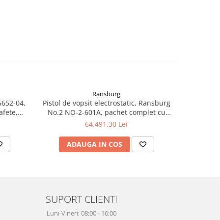
Ransburg
6652-04,
Pistol de vopsit electrostatic, Ransburg
Pistol de 
afete,
No.2 NO-2-601A, pachet complet cu
RansFlex R
e inalta
pistol si recipient de 10 litri
64.491,30 Lei
ADAUGA IN COS
AD
SUPORT CLIENTI
Luni-Vineri: 08:00 - 16:00