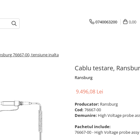
0740063200
0,00
nsburg 76667-00, tensiune inalta
Cablu testare, Ransbur
Ransburg
9.496,08 Lei
Producator:
Ransburg
Cod:
76667-00
Demunire:
High Voltage probe as
Pachetul include:
76667-00 - High Voltage probe assy