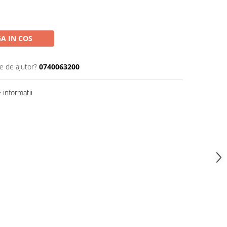
A IN COS
e de ajutor?
0740063200
informatii