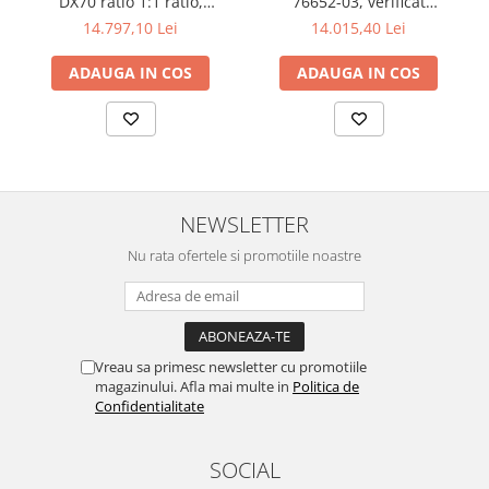
DX70 ratio 1:1 ratio,
76652-03, verificat
2.12 POLISHARE
greutate pompa - 2.2 Kg,
conductivitate suprafete,
14.797,10 Lei
14.015,40 Lei
Pasta polish
presiune aer maxima - 7
conductivitate vopsea
Bar
Bureti Trizact
ADAUGA IN COS
ADAUGA IN COS
Bureti polish
Lavete polish
Faruri
2.13 REPARATIE PIELE
2.14 ORGANIZARE ATELIER
NEWSLETTER
2.15 Detailing Auto
Nu rata ofertele si promotiile noastre
Vreau sa primesc newsletter cu promotiile
magazinului. Afla mai multe in
Politica de
Confidentialitate
SOCIAL