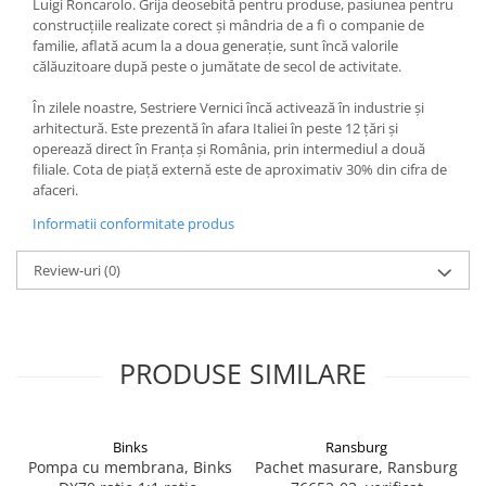
Luigi Roncarolo. Grija deosebită pentru produse, pasiunea pentru
construcțiile realizate corect și mândria de a fi o companie de
Vopsea industriala
familie, aflată acum la a doua generație, sunt încă valorile
Intaritor vopsea 2K
călăuzitoare după peste o jumătate de secol de activitate.
Vopsea Spray
În zilele noastre, Sestriere Vernici încă activează în industrie și
2.10 LAC AUTO
arhitectură. Este prezentă în afara Italiei în peste 12 țări și
Lac auto MS
operează direct în Franța și România, prin intermediul a două
filiale. Cota de piață externă este de aproximativ 30% din cifra de
Lac auto HS
afaceri.
Lac auto UHS
Informatii conformitate produs
Lac auto Ceramic
Lac auto Mat
Review-uri
(0)
Lac auto Retus
Agent de matuire
INTRETINERE CABINE VOPSIT
PRODUSE SIMILARE
Pereti cabinei
2.11 CORECTIE VOPSEA
Indepartat impuritati
Binks
Ransburg
Reconditionat suprafete
Pompa cu membrana, Binks
Pachet masurare, Ransburg