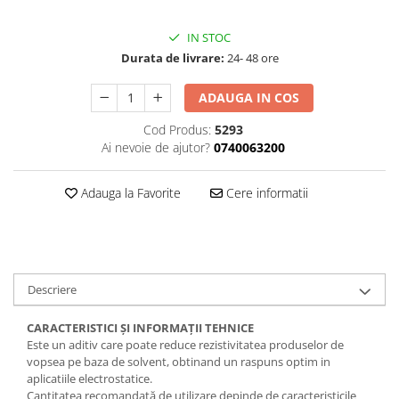
Curatat
Accesori cana
Indreptat fara vopsire
Decapant
IN STOC
PPS Sistem aplicat vopseaua
Prese tinichigerie
Degresant suprafete
Durata de livrare:
24- 48 ore
Masurat
2.5 MASCARE
Montat si demontat
ADAUGA IN COS
Hartie mascare
Scule tinichigerie
Cod Produs:
5293
Folie mascare
Tras tabla
Ai nevoie de ajutor?
0740063200
Banda mascare
3.7 SUDURA
Suporti
Aparat sudura MIG - MAG
Adauga la Favorite
Cere informatii
Pentru Cabine Vopsit
Aparat sudura MMA - TIG
2.6 SLEFUIRE
Sarma sudura si electrozi
Disc abraziv velcro
Protectie suduri
Hartie abraziva
3.8 USCARE VOPSEA
Descriere
Pasla abraziva
Bloc manual slefuire
CARACTERISTICI ȘI INFORMAȚII TEHNICE
2.7 FILLER / PRIMER
Este un aditiv care poate reduce rezistivitatea produselor de
vopsea pe baza de solvent, obtinand un raspuns optim in
Epoxy Primer
aplicatiile electrostatice.
Filler
Cantitatea recomandată de utilizare depinde de caracteristicile