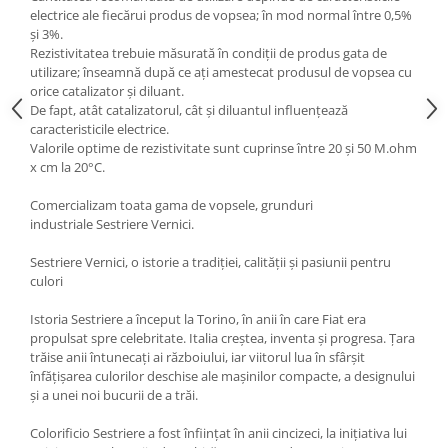
electrice ale fiecărui produs de vopsea; în mod normal între 0,5%
Filler UV
și 3%.
Intaritor Primer
Rezistivitatea trebuie măsurată în condiții de produs gata de
utilizare; înseamnă după ce ați amestecat produsul de vopsea cu
Spray Primer
orice catalizator și diluant.
2.8 PREGATIREA VOPSELEI
De fapt, atât catalizatorul, cât și diluantul influențează
caracteristicile electrice.
Cupe mixare
Valorile optime de rezistivitate sunt cuprinse între 20 și 50 M.ohm
Verificat vopseaua
x cm la 20°C.
Cartele verificat nuanta
Comercializam toata gama de vopsele, grunduri
Filtre vopsea
industriale Sestriere Vernici.
Diluant vopsea si lac
Agent dilutie vopsea apa
Sestriere Vernici, o istorie a tradiției, calității și pasiunii pentru
culori
Diluant nitro
Diluant pentru pierdere
Istoria Sestriere a început la Torino, în anii în care Fiat era
Diverse
propulsat spre celebritate. Italia creștea, inventa și progresa. Țara
trăise anii întunecați ai războiului, iar viitorul lua în sfârșit
Accelerator
înfățișarea culorilor deschise ale mașinilor compacte, a designului
2.9 VOPSELE AUTO
și a unei noi bucurii de a trăi.
Vopsea auto preparata
Colorificio Sestriere a fost înființat în anii cincizeci, la inițiativa lui
Vopsea Ready Mix