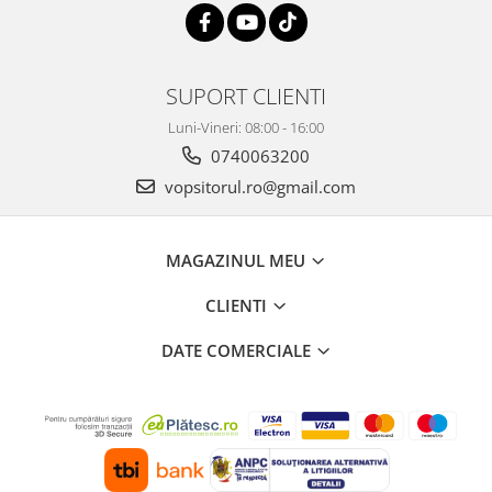
Filler UV
Intaritor Primer
Spray Primer
SUPORT CLIENTI
2.8 PREGATIREA VOPSELEI
Luni-Vineri: 08:00 - 16:00
Cupe mixare
0740063200
Verificat vopseaua
vopsitorul.ro@gmail.com
Cartele verificat nuanta
Filtre vopsea
Diluant vopsea si lac
MAGAZINUL MEU
Agent dilutie vopsea apa
CLIENTI
Diluant nitro
Diluant pentru pierdere
DATE COMERCIALE
Diverse
Accelerator
2.9 VOPSELE AUTO
Vopsea auto preparata
Vopsea Ready Mix