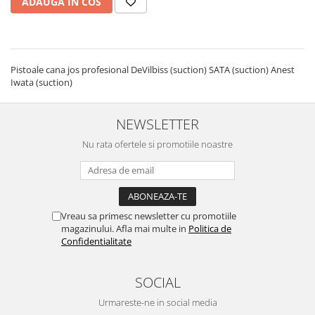
ADAUGA IN COS
Curatat
Accesori cana
Indreptat fara vopsire
Decapant
PPS Sistem aplicat vopseaua
Prese tinichigerie
Degresant suprafete
Masurat
2.5 MASCARE
Montat si demontat
Pistoale cana jos profesional DeVilbiss (suction) SATA (suction) Anest
Iwata (suction)
Hartie mascare
Scule tinichigerie
Folie mascare
Tras tabla
NEWSLETTER
Banda mascare
3.7 SUDURA
Suporti
Nu rata ofertele si promotiile noastre
Aparat sudura MIG - MAG
Pentru Cabine Vopsit
Aparat sudura MMA - TIG
2.6 SLEFUIRE
Sarma sudura si electrozi
Disc abraziv velcro
Protectie suduri
Hartie abraziva
Vreau sa primesc newsletter cu promotiile
3.8 USCARE VOPSEA
magazinului. Afla mai multe in
Politica de
Pasla abraziva
Confidentialitate
Bloc manual slefuire
2.7 FILLER / PRIMER
SOCIAL
Epoxy Primer
Urmareste-ne in social media
Filler