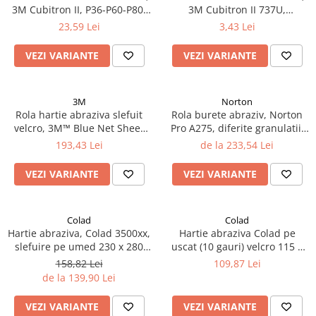
3M Cubitron II, P36-P60-P80,
3M Cubitron II 737U,
Filler UV
diamensiune 12.7 x 457.2 mm
Multihole, duritate P80 - P120,
23,59 Lei
3,43 Lei
Intaritor Primer
dimensiune 70 x 127 mm
Spray Primer
VEZI VARIANTE
VEZI VARIANTE
2.8 PREGATIREA VOPSELEI
Cupe mixare
3M
Norton
Verificat vopseaua
Rola hartie abraziva slefuit
Rola burete abraziv, Norton
Cartele verificat nuanta
velcro, 3M™ Blue Net Sheet
Pro A275, diferite granulatii,
Roll, duritate P80 - P320,
dimensiune 115 mm x 25 m
193,43 Lei
de la 233,54 Lei
Filtre vopsea
dimensiune, 70 mm x 10
Diluant vopsea si lac
metri
VEZI VARIANTE
VEZI VARIANTE
Agent dilutie vopsea apa
Diluant nitro
Diluant pentru pierdere
Colad
Colad
Hartie abraziva, Colad 3500xx,
Hartie abraziva Colad pe
Diverse
slefuire pe umed 230 x 280
uscat (10 gauri) velcro 115 x
Accelerator
mm, set 50 coli
230 mm
158,82 Lei
109,87 Lei
2.9 VOPSELE AUTO
de la 139,90 Lei
Vopsea auto preparata
VEZI VARIANTE
VEZI VARIANTE
Vopsea Ready Mix