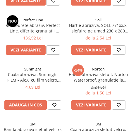
VEZI VARIANTE
VEZI VARIANTE
Curatat
Accesori cana
Indreptat fara vopsire
Decapant
PPS Sistem aplicat vopseaua
Prese tinichigerie
Degresant suprafete
Perfect Line
Soll
NOU
Masurat
Rola burete abraziv, Perfect
Hartie abraziva, SOLL 771xx.x,
2.5 MASCARE
Montat si demontat
Line, diferite granulatii,
slefuire pe umed 230 x 280
Hartie mascare
dimensiune 115 mm x 25 m
mm
Scule tinichigerie
136,92 Lei
de la 2,54 Lei
Folie mascare
Tras tabla
VEZI VARIANTE
VEZI VARIANTE
Banda mascare
3.7 SUDURA
Suporti
Aparat sudura MIG - MAG
Pentru Cabine Vopsit
Aparat sudura MMA - TIG
Sunmight
Norton
-54%
2.6 SLEFUIRE
Coala abraziva, Sunmight
Hartie abraziva slefuit, Norton
Sarma sudura si electrozi
FILM - AloX, cu film velcro,
Waterproof, granulatie la
Disc abraziv velcro
Protectie suduri
verde, 14 gauri, dimensiune
alegere, dimensiune 230 x
4,69 Lei
3,24 Lei
Hartie abraziva
70 x 420 mm
280 mm
3.8 USCARE VOPSEA
de la 1,50 Lei
Pasla abraziva
ADAUGA IN COS
VEZI VARIANTE
Bloc manual slefuire
2.7 FILLER / PRIMER
Epoxy Primer
3M
3M
Banda abraziva slefuit velcro,
Filler
Coala abraziva slefuit velcro,