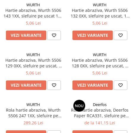
WURTH
WURTH
Hartie abraziva, Wurth 5506
Hartie abraziva, Wurth 5506
143 1XX, slefuire pe uscat 115
132 0XX, slefuire pe uscat, 10
x 280 mm
gauri, 115 x 230 mm
5,06 Lei
5,06 Lei
VEZI VARIANTE
VEZI VARIANTE
WURTH
WURTH
Hartie abraziva, Wurth 5506
Hartie abraziva, Wurth 5506
129 0XX, slefuire pe uscat, 8
128 0XX, slefuire pe uscat, 8
gauri, 70 x 198 mm
gauri, 70 x 125 mm
5,06 Lei
5,06 Lei
VEZI VARIANTE
VEZI VARIANTE
WURTH
Deerfos
NOU
Rola hartie abraziva, Wurth
Rola hartie abraziva, Deerfos
5506 247 1XX, slefuire pe
Paper RCA331, slefuire pe
uscat, 115 mm x 25/50 m
uscat, dimensiune 70 mm X
289,26 Lei
de la 141,15 Lei
25 m