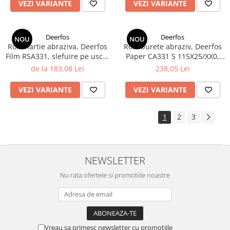
VEZI VARIANTE
VEZI VARIANTE
Deerfos
Deerfos
NOU
NOU
Rola hartie abraziva, Deerfos
Rola burete abraziv, Deerfos
Film RSA331, slefuire pe uscat
Paper CA331 S 115X25/XX0,
sau umed, dimensiune 70
slefuire pe uscat, dimensiune
de la 183,08 Lei
238,05 Lei
mm X 25 m
115 mm X 25 m
VEZI VARIANTE
VEZI VARIANTE
1
2
3
NEWSLETTER
Nu rata ofertele si promotiile noastre
Vreau sa primesc newsletter cu promotiile