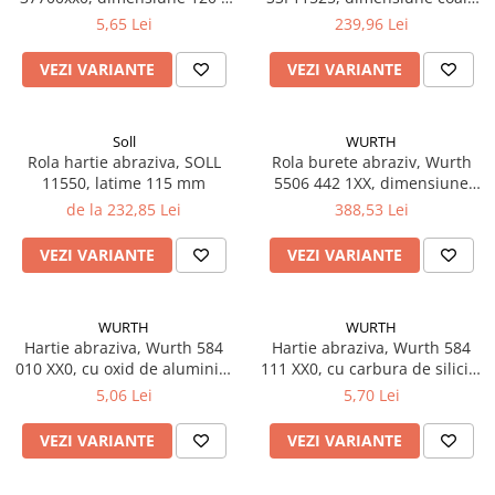
2.12 POLISHARE
98 mm, diferite duritati
115 x 125 mm
5,65 Lei
239,96 Lei
Pasta polish
VEZI VARIANTE
VEZI VARIANTE
Bureti Trizact
Bureti polish
Lavete polish
Soll
WURTH
Faruri
Rola hartie abraziva, SOLL
Rola burete abraziv, Wurth
11550, latime 115 mm
5506 442 1XX, dimensiune
2.13 REPARATIE PIELE
coala 115 x 125 mm
de la 232,85 Lei
388,53 Lei
2.14 ORGANIZARE ATELIER
2.15 Detailing Auto
VEZI VARIANTE
VEZI VARIANTE
WURTH
WURTH
Hartie abraziva, Wurth 584
Hartie abraziva, Wurth 584
010 XX0, cu oxid de aluminiu,
111 XX0, cu carbura de siliciu,
slefuire pe umed 230 x 280
slefuire pe umed sau uscat
5,06 Lei
5,70 Lei
mm
230 x 280 mm
VEZI VARIANTE
VEZI VARIANTE