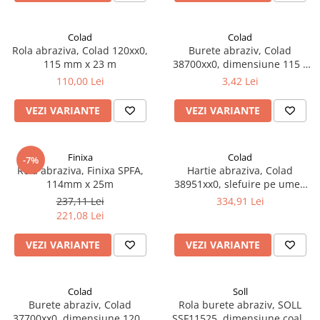
Vopsea industriala
Intaritor vopsea 2K
Colad
Colad
Rola abraziva, Colad 120xx0,
Burete abraziv, Colad
Vopsea Spray
115 mm x 23 m
38700xx0, dimensiune 115 x
2.10 LAC AUTO
140 mm, diferite duritati
110,00 Lei
3,42 Lei
Lac auto MS
VEZI VARIANTE
VEZI VARIANTE
Lac auto HS
Lac auto UHS
Lac auto Ceramic
Finixa
Colad
-7%
Lac auto Mat
Rola abraziva, Finixa SPFA,
Hartie abraziva, Colad
114mm x 25m
38951xx0, slefuire pe umed
Lac auto Retus
sau uscat, granulatie P180 -
237,11 Lei
334,91 Lei
Agent de matuire
P1000, dimensiune 125 x 115
221,08 Lei
mm, pachet 200 buc
INTRETINERE CABINE VOPSIT
VEZI VARIANTE
VEZI VARIANTE
Pereti cabinei
2.11 CORECTIE VOPSEA
Indepartat impuritati
Colad
Soll
Burete abraziv, Colad
Rola burete abraziv, SOLL
Reconditionat suprafete
37700xx0, dimensiune 120 x
SSF11525, dimensiune coala