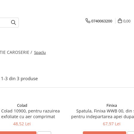
0740063200
0,00
TIE CAROSERIE /
Spaclu
1-
3
din
3
produse
Colad
Finixa
, Colad 10900, pentru razuirea
Spatula, Finixa WWB 00, din s
 exfoliate cu aer comprimat
pentru indepartarea apei dupa
autovehiculului, 33 c
48,52 Lei
67,97 Lei