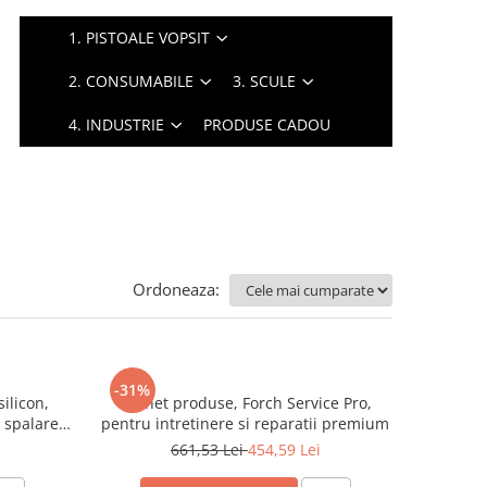
1. PISTOALE VOPSIT
2. CONSUMABILE
3. SCULE
4. INDUSTRIE
PRODUSE CADOU
Ordoneaza:
-31%
ilicon,
Pachet produse, Forch Service Pro,
 spalarea
pentru intretinere si reparatii premium
m
661,53 Lei
454,59 Lei