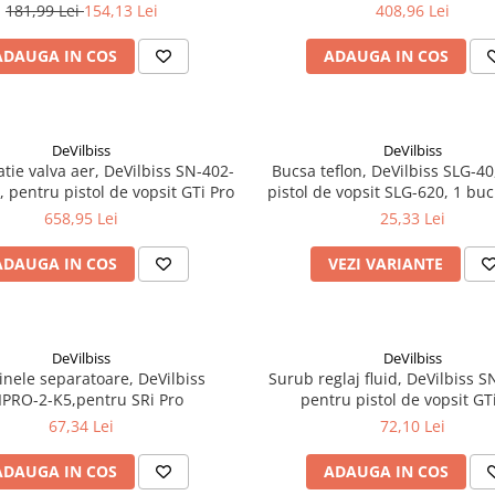
si 1.8
181,99 Lei
154,13 Lei
408,96 Lei
ADAUGA IN COS
ADAUGA IN COS
DeVilbiss
DeVilbiss
atie valva aer, DeVilbiss SN-402-
​​​​​​​Bucsa teflon, DeVilbiss SLG-
, pentru pistol de vopsit GTi Pro
pistol de vopsit SLG-620, 1 buc
658,95 Lei
25,33 Lei
ADAUGA IN COS
VEZI VARIANTE
DeVilbiss
DeVilbiss
 inele separatoare, DeVilbiss
Surub reglaj fluid, DeVilbiss S
IPRO-2-K5,pentru SRi Pro
pentru pistol de vopsit GT
67,34 Lei
72,10 Lei
ADAUGA IN COS
ADAUGA IN COS