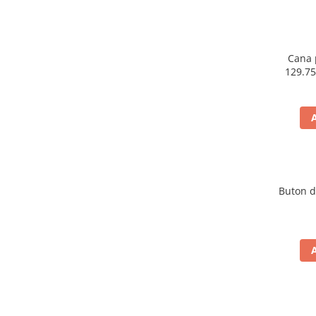
Vopsea industriala
Intaritor vopsea 2K
Vopsea Spray
Cana 
129.75
2.10 LAC AUTO
materi
Lac auto MS
Lac auto HS
Lac auto UHS
Lac auto Ceramic
Lac auto Mat
Lac auto Retus
Buton de
Agent de matuire
INTRETINERE CABINE VOPSIT
Pereti cabinei
2.11 CORECTIE VOPSEA
Indepartat impuritati
Reconditionat suprafete