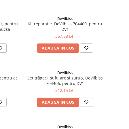
DeVilbiss
31, pentru
Kit reparatie, DeVilbiss 704400, pentru
 bucsa
DV1
367,88 Lei
ADAUGA IN COS
DeVilbiss
 pentru ac
Set trăgaci, știft, arc și șurub, DeVilbiss
704406, pentru DV1
212,15 Lei
ADAUGA IN COS
DeVilbiss