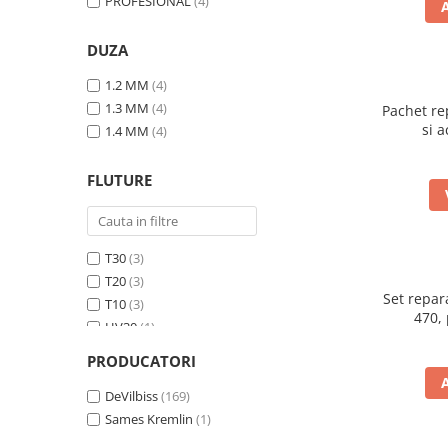
PROFESIONAL
(4)
Pentru SATA
Insonorizant
PIESE REPARATIE PISTOALE
Compresor 220V
Pentru Walcom
Mastic etansare
4.5 VOPSELE INDUSTRIALE
Compresor 380V
DUZA
1.3 ACCESORI PISTOALE VOPSIT
Tratarea Ruginii
Compresor surub
Primer 1K
Ceara protectie
1.2 MM
(4)
Curatat
Rezervor aer
Primer 2K
1.3 MM
(4)
Pachet re
Mastic pensulabil
Cuple rapide
Ulei compresor
Aditivi
si a
1.4 MM
(4)
2.3 CHIT
Diverse
Suflat
4.6 PREGATIRE SUPRAFATA
Filtre vopsea pentru cana
Chit Poliesteric Universal
3.4 POLISHARE
FLUTURE
Furtun alimentare aer
Chit cu Fibre de Sticla
Masina polishat Ø 75 mm
Manometre
Chit pentru Plastic
Masina polishat Ø 125 - 180 mm
Suport pistol
Chit pentru Aluminiu
Masina polishat cu acumulator
T30
(3)
1.4 FILTRARE AER
Chit Special
Statii de incarcare
T20
(3)
Chit Pistolabil
Set repara
Baterie filtrare aer vopsitorie
3.5 SCULE POLIZARE
T10
(3)
470, 
Rasina si fibra de sticla
HV30
(1)
Filtre cu montare pe furtun
Polizoare pe aer
Scule speciale pentru chit
HV25
(1)
Consumabile filtre aer
Curatat suprafate
PRODUCATORI
TE20
(1)
2.4 PREGATIREA SUPRAFETEI
1.5 CANA PISTOALE VOPSIT
Polizor electric
TE10
DeVilbiss
(1)
(169)
Pompa lichid
Cana pistol
Consumabile
Sames Kremlin
(1)
Lavete
Cana pistol presurizare
3.6 INDREPTAT CAROSERIE