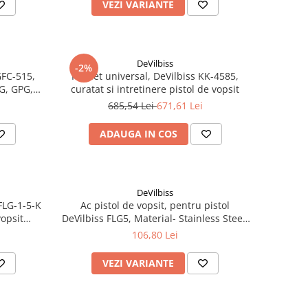
VEZI VARIANTE
DeVilbiss
-2%
GFC-515,
Pachet universal, DeVilbiss KK-4585,
LG, GPG,
curatat si intretinere pistol de vopsit
 600 ml
685,54 Lei
671,61 Lei
ADAUGA IN COS
DeVilbiss
FLG-1-5-K
Ac pistol de vopsit, pentru pistol
vopsit
DeVilbiss FLG5, Material- Stainless Steel,
77 l/min
diamentru la alegere
106,80 Lei
VEZI VARIANTE