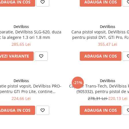
ADAUGA IN COS
ADAUGA IN COS
DeVilbiss
DeVilbiss
paratie, DeVilbiss SLG-620, duza
Cana pistol vopsit, DeVilbiss 
c la alegere 1.3 ori 1.8 mm
pentru pistol DV1, GTi Pro, F
material plastic, capacitate
285,65 Lei
355,47 Lei
VEZI VARIANTE
ADAUGA IN COS
DeVilbiss
DeVilbiss
-21%
tie pistol vopsit, DeVilbiss PRO-
Cap aer Trans-Tech, DeVilbiss 
pentru GTi Pro Lite, contine
(905332), pentru pistol de 
garnituri, arcuri, saibe
DeVilbiss FLG5, Consum aer 2
224,66 Lei
278,31 Lei
220,13 Lei
ADAUGA IN COS
ADAUGA IN COS