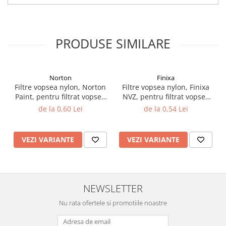
Filler UV
Intaritor Primer
Spray Primer
PRODUSE SIMILARE
2.8 PREGATIREA VOPSELEI
Cupe mixare
Norton
Finixa
Verificat vopseaua
Filtre vopsea nylon, Norton
Filtre vopsea nylon, Finixa
Cartele verificat nuanta
Paint, pentru filtrat vopsea
NVZ, pentru filtrat vopsea
Filtre vopsea
125 µ / 190 µ, pret 1 buc
125 µ / 190 µ, pret 1 buc
de la 0,60 Lei
de la 0,54 Lei
Diluant vopsea si lac
Agent dilutie vopsea apa
VEZI VARIANTE
VEZI VARIANTE
Diluant nitro
Diluant pentru pierdere
Diverse
Accelerator
NEWSLETTER
2.9 VOPSELE AUTO
Nu rata ofertele si promotiile noastre
Vopsea auto preparata
Vopsea Ready Mix