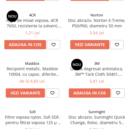
Vopsea industriala
Intaritor vopsea 2K
4CR
Norton
NOU
Rigla de mixat vopsea, 4CR
Disc abraziv, Norton X-Treme,
Vopsea Spray
7650, rezistente la solvent,
P50/P60, diametru 50 mm
2.10 LAC AUTO
lungime 20 cm
1,21 Lei
3,54 Lei
Lac auto MS
ADAUGA IN COS
VEZI VARIANTE
Lac auto HS
Lac auto UHS
Lac auto Ceramic
Maddox
3M
NOU
Lac auto Mat
Recipient metalic, Maddox
Laveta degresat antistatica,
10004, cu capac, diferite
3M™ Tack Cloth 50401,
Lac auto Retus
marimi
dimensiune 320 mm x 400
de la 4,83 Lei
5,81 Lei
Agent de matuire
mm, rezistenta la solvent,
pentru vopsea pe baza de apa
INTRETINERE CABINE VOPSIT
VEZI VARIANTE
ADAUGA IN COS
Pereti cabinei
2.11 CORECTIE VOPSEA
Soll
Sunmight
Indepartat impuritati
Filtre vopsea nylon, Soll SDF,
Disc abraziv, Sunmight Quick
pentru filtrat vopsea 125 µ /
Change, Roloc, diametru 50
Reconditionat suprafete
190 µ, pret 1 buc
mm