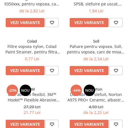
9350xxx, pentru vopsea, cani
SPSB, slefuire pe uscat,
Filler UV
de mixare + capace, diferite
granulatie P80 - P320,
de la 2,82 Lei
1,84 Lei
Intaritor Primer
marimi
dimensiune 70 x 198 mm
Spray Primer
VEZI VARIANTE
VEZI VARIANTE
2.8 PREGATIREA VOPSELEI
Cupe mixare
Colad
Soll
Verificat vopseaua
Filtre vopsea nylon, Colad
Pahare pentru vopsea, Soll,
Cartele verificat nuanta
Paint Strainer, pentru filtrat
pentru vopsea, cani de mixare
vopsea 125 µ / 190 µ, pret 1
+ capace, diferite marimi
0,77 Lei
de la 2,54 Lei
Filtre vopsea
buc
Diluant vopsea si lac
VEZI VARIANTE
VEZI VARIANTE
Agent dilutie vopsea apa
Diluant nitro
Diluant pentru pierdere
3M
Norton
-20%
NOU
-44%
NOU
Disc abraziv flexibil, 3M™
Disc abraziv slefuit, Norton
Diverse
Hookit™ Flexible Abrasive
A975 PRO+ Ceramic, albastru,
Accelerator
Foam Disc, pentru matuit ori
velcro Ø 150 mm
27,20 Lei
4,50 Lei
polish, diferite duritati P400 -
2.9 VOPSELE AUTO
21,77 Lei
de la 2,25 Lei
P2000, Ø 150 mm, 1 bucata
Vopsea auto preparata
VEZI VARIANTE
VEZI VARIANTE
Vopsea Ready Mix