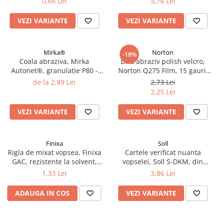
0,66 Lei
5,76 Lei
2.12 POLISHARE
Pasta polish
VEZI VARIANTE
VEZI VARIANTE
Bureti Trizact
Bureti polish
Mirka®
Norton
-18%
Lavete polish
Coala abraziva, Mirka
Disc abraziv polish velcro,
Faruri
Autonet®, granulatie P80 -
Norton Q275 Film, 15 gauri,
P320, dimensiune 70 mm x
duritate P800 - P1500,
2.13 REPARATIE PIELE
de la 2,89 Lei
2,73 Lei
198 mm
diametru Ø 150 mm
2,25 Lei
2.14 ORGANIZARE ATELIER
2.15 Detailing Auto
VEZI VARIANTE
VEZI VARIANTE
Finixa
Soll
Rigla de mixat vopsea, Finixa
Cartele verificat nuanta
GAC, rezistente la solvent,
vopselei, Soll S-DKM, din
lungime 23cm
metal diferite culori, pret 1
1,33 Lei
3,86 Lei
buc
ADAUGA IN COS
VEZI VARIANTE