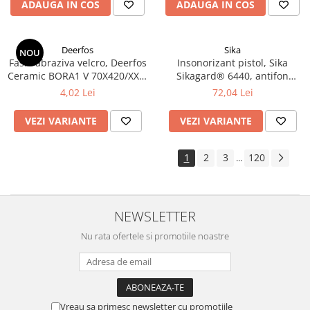
ADAUGA IN COS
ADAUGA IN COS
Deerfos
Sika
NOU
Fasie abraziva velcro, Deerfos
Insonorizant pistol, Sika
Ceramic BORA1 V 70X420/XX0,
Sikagard® 6440, antifon
ceramica, slefuire pe uscat
cauciucat, gri / negru,
4,02 Lei
72,04 Lei
sau umed, dimensiune 70 X
revopsibil, cantitate 1 litru
420 mm
VEZI VARIANTE
VEZI VARIANTE
1
2
3
120
...
NEWSLETTER
Nu rata ofertele si promotiile noastre
Vreau sa primesc newsletter cu promotiile