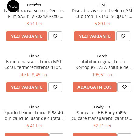
Deerfos
3M
NOU
Fasie abraziva velcro, Deerfos
Disc abraziv slefuit velcro, 3M
Film SA331 V 70X420/XX0,
Cubitron II 737U, 56 gauri,
slefuire pe uscat sau umed,
duritate P80 - P320, diametru
3,71 Lei
5,89 Lei
dimensiune 70 X 420 mm
Ø 150 mm
VEZI VARIANTE
VEZI VARIANTE
Finixa
Forch
Banda mascare, Finixa MST
Inhibitor rugina, Forch
Coral, termorezistenta 110°C,
Korroplex L237, solutie de
latime la alegere, lungime 50
neutralizare a ruginii,
de la 8,45 Lei
195,51 Lei
metri
convertor rugina, gramaj 1
litru
VEZI VARIANTE
ADAUGA IN COS
Finixa
Body HB
Spaclu flexibil, Finixa PPM 40,
Spray lac, HB Body C496,
din cauciuc, usor de curatat,
culoare transparent, cantitate
pentru chit
400 ml
6,41 Lei
32,21 Lei