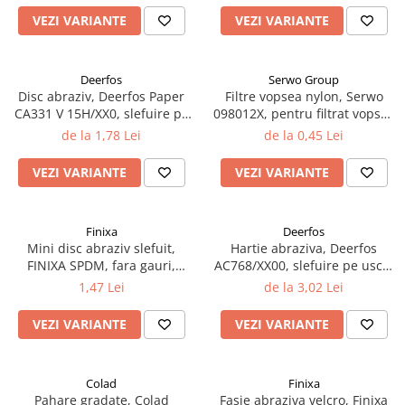
Curatat
Accesori cana
Indreptat fara vopsire
VEZI VARIANTE
VEZI VARIANTE
Decapant
PPS Sistem aplicat vopseaua
Prese tinichigerie
Degresant suprafete
Masurat
Deerfos
Serwo Group
2.5 MASCARE
Montat si demontat
Disc abraziv, Deerfos Paper
Filtre vopsea nylon, Serwo
Hartie mascare
Scule tinichigerie
CA331 V 15H/XX0, slefuire pe
098012X, pentru filtrat vopsea
uscat, diametru 150 mm
125 µ / 190 µ, pret 1 buc
Folie mascare
de la 1,78 Lei
de la 0,45 Lei
Tras tabla
Banda mascare
3.7 SUDURA
VEZI VARIANTE
VEZI VARIANTE
Suporti
Aparat sudura MIG - MAG
Pentru Cabine Vopsit
Aparat sudura MMA - TIG
2.6 SLEFUIRE
Finixa
Deerfos
Sarma sudura si electrozi
Mini disc abraziv slefuit,
Hartie abraziva, Deerfos
Disc abraziv velcro
Protectie suduri
FINIXA SPDM, fara gauri,
AC768/XX00, slefuire pe uscat
Hartie abraziva
3.8 USCARE VOPSEA
diametru Ø 35 mm
sau umed, dimensiune 230 x
1,47 Lei
de la 3,02 Lei
280 mm
Pasla abraziva
VEZI VARIANTE
VEZI VARIANTE
Bloc manual slefuire
2.7 FILLER / PRIMER
Epoxy Primer
Colad
Finixa
Filler
Pahare gradate, Colad
Fasie abraziva velcro, Finixa