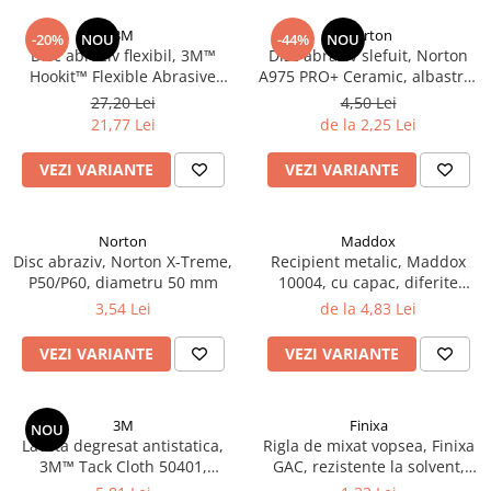
Vopsea industriala
3M
Norton
-20%
NOU
-44%
NOU
Intaritor vopsea 2K
Disc abraziv flexibil, 3M™
Disc abraziv slefuit, Norton
Hookit™ Flexible Abrasive
A975 PRO+ Ceramic, albastru,
Vopsea Spray
Foam Disc, pentru matuit ori
velcro Ø 150 mm
27,20 Lei
4,50 Lei
2.10 LAC AUTO
polish, diferite duritati P400 -
21,77 Lei
de la 2,25 Lei
P2000, Ø 150 mm, 1 bucata
Lac auto MS
VEZI VARIANTE
VEZI VARIANTE
Lac auto HS
Lac auto UHS
Lac auto Ceramic
Norton
Maddox
Lac auto Mat
Disc abraziv, Norton X-Treme,
Recipient metalic, Maddox
P50/P60, diametru 50 mm
10004, cu capac, diferite
Lac auto Retus
marimi
3,54 Lei
de la 4,83 Lei
Agent de matuire
INTRETINERE CABINE VOPSIT
VEZI VARIANTE
VEZI VARIANTE
Pereti cabinei
2.11 CORECTIE VOPSEA
3M
Finixa
NOU
Indepartat impuritati
Laveta degresat antistatica,
Rigla de mixat vopsea, Finixa
3M™ Tack Cloth 50401,
GAC, rezistente la solvent,
Reconditionat suprafete
dimensiune 320 mm x 400
lungime 23cm