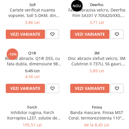
Soll
Deerfos
NOU
Cartele verificat nuanta
Fasie abraziva velcro, Deerfos
vopselei, Soll S-DKM, din
Film SA331 V 70X420/XX0,
metal diferite culori, pret 1
slefuire pe uscat sau umed,
3,86 Lei
3,71 Lei
buc
dimensiune 70 X 420 mm
VEZI VARIANTE
VEZI VARIANTE
Q1®
3M
-16%
Burete abraziv, Q1® DSS, cu
Disc abraziv slefuit velcro, 3M
fata dubla, dimensiune 98
Cubitron II 737U, 56 gauri,
mm x 120 mm x 13 mm
duritate P80 - P320, diametru
5,45 Lei
5,89 Lei
Ø 150 mm
4,56 Lei
VEZI VARIANTE
VEZI VARIANTE
Forch
Finixa
Inhibitor rugina, Forch
Banda mascare, Finixa MST
Korroplex L237, solutie de
Coral, termorezistenta 110°C,
neutralizare a ruginii,
latime la alegere, lungime 50
195,51 Lei
de la 8,45 Lei
convertor rugina, gramaj 1
metri