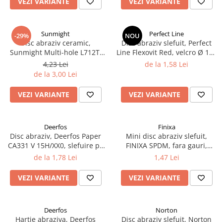
VEZI VARIANTE
VEZI VARIANTE
Curatat
Accesori cana
Indreptat fara vopsire
Decapant
PPS Sistem aplicat vopseaua
Prese tinichigerie
Degresant suprafete
Sunmight
Perfect Line
-29%
NOU
Masurat
Disc abraziv ceramic,
Disc abraziv slefuit, Perfect
2.5 MASCARE
Montat si demontat
Sunmight Multi-hole L712T,
Line Flexovit Red, velcro Ø 150
Hartie mascare
cu film velcro, diametru 150
mm
Scule tinichigerie
4,23 Lei
de la 1,58 Lei
mm
Folie mascare
de la 3,00 Lei
Tras tabla
Banda mascare
3.7 SUDURA
VEZI VARIANTE
VEZI VARIANTE
Suporti
Aparat sudura MIG - MAG
Pentru Cabine Vopsit
Aparat sudura MMA - TIG
2.6 SLEFUIRE
Deerfos
Finixa
Sarma sudura si electrozi
Disc abraziv, Deerfos Paper
Mini disc abraziv slefuit,
Disc abraziv velcro
Protectie suduri
CA331 V 15H/XX0, slefuire pe
FINIXA SPDM, fara gauri,
Hartie abraziva
3.8 USCARE VOPSEA
uscat, diametru 150 mm
diametru Ø 35 mm
de la 1,78 Lei
1,47 Lei
Pasla abraziva
VEZI VARIANTE
VEZI VARIANTE
Bloc manual slefuire
2.7 FILLER / PRIMER
Epoxy Primer
Deerfos
Norton
Filler
Hartie abraziva, Deerfos
Disc abraziv slefuit, Norton