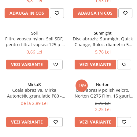
5,81 Lei
1,33 Lei
2.12 POLISHARE
mm, rezistenta la solvent,
pentru vopsea pe baza de apa
Pasta polish
ADAUGA IN COS
ADAUGA IN COS
Bureti Trizact
Bureti polish
Soll
Sunmight
Lavete polish
Filtre vopsea nylon, Soll SDF,
Disc abraziv, Sunmight Quick
Faruri
pentru filtrat vopsea 125 µ /
Change, Roloc, diametru 50
190 µ, pret 1 buc
mm
2.13 REPARATIE PIELE
0,66 Lei
5,76 Lei
2.14 ORGANIZARE ATELIER
VEZI VARIANTE
VEZI VARIANTE
2.15 Detailing Auto
Mirka®
Norton
-18%
Coala abraziva, Mirka
Disc abraziv polish velcro,
Autonet®, granulatie P80 -
Norton Q275 Film, 15 gauri,
P320, dimensiune 70 mm x
duritate P800 - P1500,
de la 2,89 Lei
2,73 Lei
198 mm
diametru Ø 150 mm
2,25 Lei
VEZI VARIANTE
VEZI VARIANTE