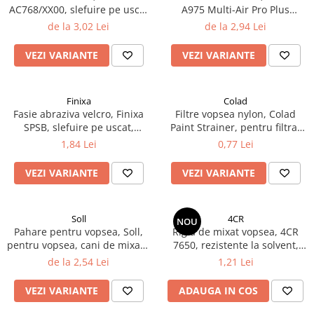
AC768/XX00, slefuire pe uscat
A975 Multi-Air Pro Plus
Filler UV
sau umed, dimensiune 230 x
Ceramic, velcro, diametru Ø
de la 3,02 Lei
de la 2,94 Lei
Intaritor Primer
280 mm
150 mm
Spray Primer
VEZI VARIANTE
VEZI VARIANTE
2.8 PREGATIREA VOPSELEI
Cupe mixare
Finixa
Colad
Verificat vopseaua
Fasie abraziva velcro, Finixa
Filtre vopsea nylon, Colad
Cartele verificat nuanta
SPSB, slefuire pe uscat,
Paint Strainer, pentru filtrat
granulatie P80 - P320,
vopsea 125 µ / 190 µ, pret 1
1,84 Lei
0,77 Lei
Filtre vopsea
dimensiune 70 x 198 mm
buc
Diluant vopsea si lac
VEZI VARIANTE
VEZI VARIANTE
Agent dilutie vopsea apa
Diluant nitro
Diluant pentru pierdere
Soll
4CR
NOU
Pahare pentru vopsea, Soll,
Rigla de mixat vopsea, 4CR
Diverse
pentru vopsea, cani de mixare
7650, rezistente la solvent,
Accelerator
+ capace, diferite marimi
lungime 20 cm
de la 2,54 Lei
1,21 Lei
2.9 VOPSELE AUTO
VEZI VARIANTE
ADAUGA IN COS
Vopsea auto preparata
Vopsea Ready Mix