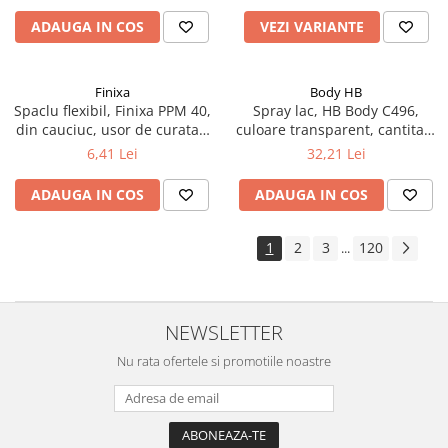
litru
ADAUGA IN COS
VEZI VARIANTE
Finixa
Body HB
Spaclu flexibil, Finixa PPM 40,
Spray lac, HB Body C496,
din cauciuc, usor de curatat,
culoare transparent, cantitate
pentru chit
400 ml
6,41 Lei
32,21 Lei
ADAUGA IN COS
ADAUGA IN COS
1
2
3
120
...
NEWSLETTER
Nu rata ofertele si promotiile noastre