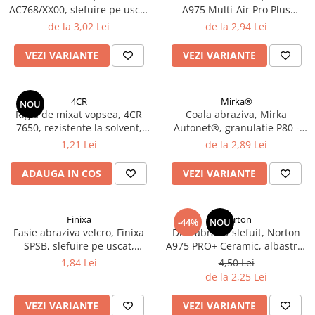
AC768/XX00, slefuire pe uscat
A975 Multi-Air Pro Plus
Filler UV
sau umed, dimensiune 230 x
Ceramic, velcro, diametru Ø
de la 3,02 Lei
de la 2,94 Lei
Intaritor Primer
280 mm
150 mm
Spray Primer
VEZI VARIANTE
VEZI VARIANTE
2.8 PREGATIREA VOPSELEI
Cupe mixare
4CR
Mirka®
NOU
Verificat vopseaua
Rigla de mixat vopsea, 4CR
Coala abraziva, Mirka
Cartele verificat nuanta
7650, rezistente la solvent,
Autonet®, granulatie P80 -
lungime 20 cm
P320, dimensiune 70 mm x
1,21 Lei
de la 2,89 Lei
Filtre vopsea
198 mm
Diluant vopsea si lac
ADAUGA IN COS
VEZI VARIANTE
Agent dilutie vopsea apa
Diluant nitro
Diluant pentru pierdere
Finixa
Norton
-44%
NOU
Fasie abraziva velcro, Finixa
Disc abraziv slefuit, Norton
Diverse
SPSB, slefuire pe uscat,
A975 PRO+ Ceramic, albastru,
Accelerator
granulatie P80 - P320,
velcro Ø 150 mm
1,84 Lei
4,50 Lei
dimensiune 70 x 198 mm
2.9 VOPSELE AUTO
de la 2,25 Lei
Vopsea auto preparata
VEZI VARIANTE
VEZI VARIANTE
Vopsea Ready Mix