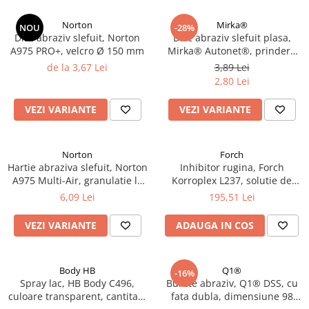
Norton
Mirka®
NOU
-28%
Disc abraziv slefuit, Norton
Disc abraziv slefuit plasa,
A975 PRO+, velcro Ø 150 mm
Mirka® Autonet®, prindere
velcro, duritati P80 - P800, Ø
de la 3,67 Lei
3,89 Lei
150 mm
2,80 Lei
VEZI VARIANTE
VEZI VARIANTE
Norton
Forch
Hartie abraziva slefuit, Norton
Inhibitor rugina, Forch
A975 Multi-Air, granulatie la
Korroplex L237, solutie de
alegere, dimensiune 70 x 420
neutralizare a ruginii,
6,09 Lei
195,51 Lei
mm
convertor rugina, gramaj 1
litru
VEZI VARIANTE
ADAUGA IN COS
Body HB
Q1®
-16%
Spray lac, HB Body C496,
Burete abraziv, Q1® DSS, cu
culoare transparent, cantitate
fata dubla, dimensiune 98