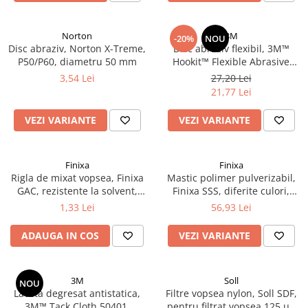
Vopsea industriala
Intaritor vopsea 2K
Norton
3M
-20%
NOU
Disc abraziv, Norton X-Treme,
Disc abraziv flexibil, 3M™
Vopsea Spray
P50/P60, diametru 50 mm
Hookit™ Flexible Abrasive
2.10 LAC AUTO
Foam Disc, pentru matuit ori
3,54 Lei
27,20 Lei
polish, diferite duritati P400 -
Lac auto MS
21,77 Lei
P2000, Ø 150 mm, 1 bucata
Lac auto HS
VEZI VARIANTE
VEZI VARIANTE
Lac auto UHS
Lac auto Ceramic
Lac auto Mat
Finixa
Finixa
Rigla de mixat vopsea, Finixa
Mastic polimer pulverizabil,
Lac auto Retus
GAC, rezistente la solvent,
Finixa SSS, diferite culori,
Agent de matuire
lungime 23cm
pentru pistol pneumatic,
1,33 Lei
56,93 Lei
INTRETINERE CABINE VOPSIT
gramaj 290 ml
ADAUGA IN COS
VEZI VARIANTE
Pereti cabinei
2.11 CORECTIE VOPSEA
Indepartat impuritati
3M
Soll
NOU
Laveta degresat antistatica,
Filtre vopsea nylon, Soll SDF,
Reconditionat suprafete
3M™ Tack Cloth 50401,
pentru filtrat vopsea 125 µ /