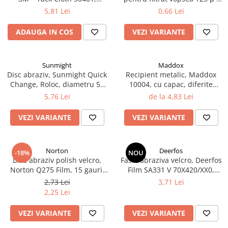
2.12 POLISHARE
dimensiune 320 mm x 400
190 µ, pret 1 buc
5,81 Lei
0,66 Lei
mm, rezistenta la solvent,
Pasta polish
pentru vopsea pe baza de apa
ADAUGA IN COS
VEZI VARIANTE
Bureti Trizact
Bureti polish
Lavete polish
Sunmight
Maddox
Faruri
Disc abraziv, Sunmight Quick
Recipient metalic, Maddox
Change, Roloc, diametru 50
10004, cu capac, diferite
2.13 REPARATIE PIELE
mm
marimi
5,76 Lei
de la 4,83 Lei
2.14 ORGANIZARE ATELIER
2.15 Detailing Auto
VEZI VARIANTE
VEZI VARIANTE
Norton
Deerfos
-18%
NOU
Disc abraziv polish velcro,
Fasie abraziva velcro, Deerfos
Norton Q275 Film, 15 gauri,
Film SA331 V 70X420/XX0,
duritate P800 - P1500,
slefuire pe uscat sau umed,
2,73 Lei
3,71 Lei
diametru Ø 150 mm
dimensiune 70 X 420 mm
2,25 Lei
VEZI VARIANTE
VEZI VARIANTE