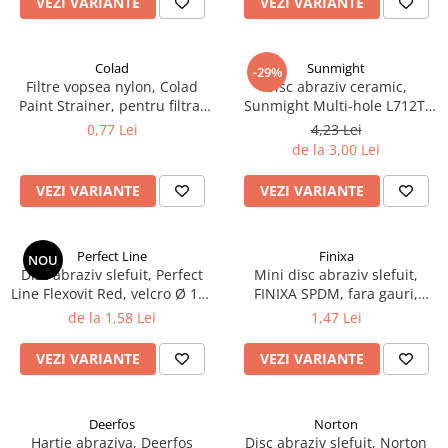
VEZI VARIANTE
VEZI VARIANTE
Curatat
Accesori cana
Indreptat fara vopsire
Decapant
PPS Sistem aplicat vopseaua
Prese tinichigerie
Degresant suprafete
Colad
Sunmight
-29%
Masurat
Filtre vopsea nylon, Colad
Disc abraziv ceramic,
2.5 MASCARE
Montat si demontat
Paint Strainer, pentru filtrat
Sunmight Multi-hole L712T,
Hartie mascare
vopsea 125 µ / 190 µ, pret 1
cu film velcro, diametru 150
Scule tinichigerie
0,77 Lei
4,23 Lei
buc
mm
Folie mascare
de la 3,00 Lei
Tras tabla
Banda mascare
3.7 SUDURA
VEZI VARIANTE
VEZI VARIANTE
Suporti
Aparat sudura MIG - MAG
Pentru Cabine Vopsit
Aparat sudura MMA - TIG
2.6 SLEFUIRE
Perfect Line
Finixa
Sarma sudura si electrozi
NOU
Disc abraziv slefuit, Perfect
Mini disc abraziv slefuit,
Disc abraziv velcro
Protectie suduri
Line Flexovit Red, velcro Ø 150
FINIXA SPDM, fara gauri,
Hartie abraziva
3.8 USCARE VOPSEA
mm
diametru Ø 35 mm
de la 1,58 Lei
1,47 Lei
Pasla abraziva
VEZI VARIANTE
VEZI VARIANTE
Bloc manual slefuire
2.7 FILLER / PRIMER
Epoxy Primer
Deerfos
Norton
Filler
Hartie abraziva, Deerfos
Disc abraziv slefuit, Norton