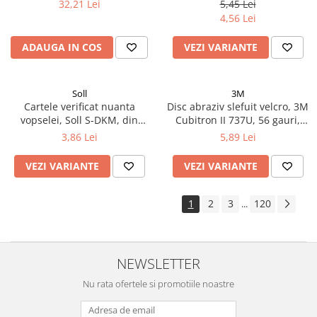
400 ml
mm x 120 mm x 13 mm
32,21 Lei
5,45 Lei
4,56 Lei
ADAUGA IN COS
VEZI VARIANTE
Soll
3M
Cartele verificat nuanta
Disc abraziv slefuit velcro, 3M
vopselei, Soll S-DKM, din
Cubitron II 737U, 56 gauri,
metal diferite culori, pret 1
duritate P80 - P320, diametru
3,86 Lei
5,89 Lei
buc
Ø 150 mm
VEZI VARIANTE
VEZI VARIANTE
1
2
3
120
...
NEWSLETTER
Nu rata ofertele si promotiile noastre