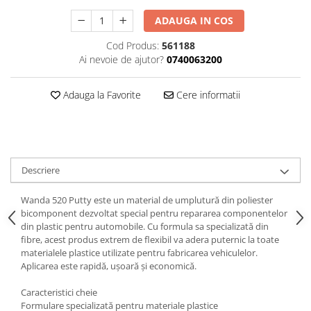
Curatat
Accesori cana
Indreptat fara vopsire
ADAUGA IN COS
Decapant
PPS Sistem aplicat vopseaua
Prese tinichigerie
Degresant suprafete
Cod Produs:
561188
Masurat
Ai nevoie de ajutor?
0740063200
2.5 MASCARE
Montat si demontat
Hartie mascare
Scule tinichigerie
Adauga la Favorite
Cere informatii
Folie mascare
Tras tabla
Banda mascare
3.7 SUDURA
Suporti
Aparat sudura MIG - MAG
Pentru Cabine Vopsit
Aparat sudura MMA - TIG
Descriere
2.6 SLEFUIRE
Sarma sudura si electrozi
Disc abraziv velcro
Protectie suduri
Wanda 520 Putty este un material de umplutură din poliester
bicomponent dezvoltat special pentru repararea componentelor
Hartie abraziva
3.8 USCARE VOPSEA
din plastic pentru automobile. Cu formula sa specializată din
Pasla abraziva
fibre, acest produs extrem de flexibil va adera puternic la toate
Bloc manual slefuire
materialele plastice utilizate pentru fabricarea vehiculelor.
Aplicarea este rapidă, ușoară și economică.
2.7 FILLER / PRIMER
Epoxy Primer
Caracteristici cheie
Formulare specializată pentru materiale plastice
Filler