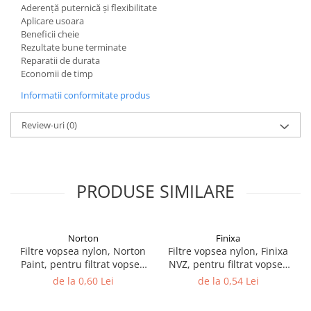
Aderență puternică și flexibilitate
Filler UV
Aplicare usoara
Intaritor Primer
Beneficii cheie
Rezultate bune terminate
Spray Primer
Reparatii de durata
2.8 PREGATIREA VOPSELEI
Economii de timp
Cupe mixare
Informatii conformitate produs
Verificat vopseaua
Review-uri
(0)
Cartele verificat nuanta
Filtre vopsea
Diluant vopsea si lac
Agent dilutie vopsea apa
PRODUSE SIMILARE
Diluant nitro
Diluant pentru pierdere
Diverse
Norton
Finixa
Filtre vopsea nylon, Norton
Filtre vopsea nylon, Finixa
Accelerator
Paint, pentru filtrat vopsea
NVZ, pentru filtrat vopsea
2.9 VOPSELE AUTO
125 µ / 190 µ, pret 1 buc
125 µ / 190 µ, pret 1 buc
de la 0,60 Lei
de la 0,54 Lei
Vopsea auto preparata
Vopsea Ready Mix