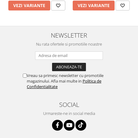
VEZI VARIANTE
VEZI VARIANTE
Vopsea industriala
Intaritor vopsea 2K
Vopsea Spray
2.10 LAC AUTO
NEWSLETTER
Lac auto MS
Nu rata ofertele si promotiile noastre
Lac auto HS
Lac auto UHS
Lac auto Ceramic
Lac auto Mat
Vreau sa primesc newsletter cu promotiile
magazinului. Afla mai multe in
Politica de
Lac auto Retus
Confidentialitate
Agent de matuire
INTRETINERE CABINE VOPSIT
SOCIAL
Pereti cabinei
Urmareste-ne in social media
2.11 CORECTIE VOPSEA
Indepartat impuritati
Reconditionat suprafete