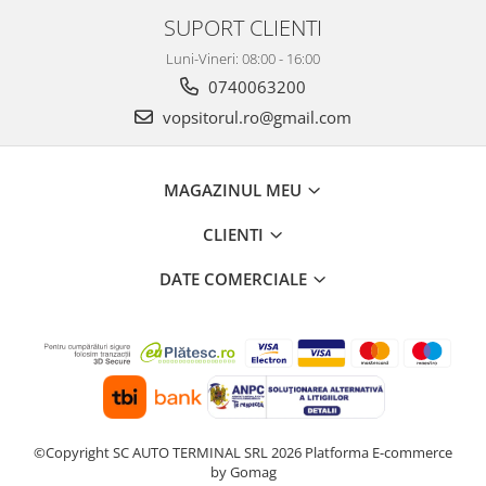
2.12 POLISHARE
SUPORT CLIENTI
Pasta polish
Luni-Vineri: 08:00 - 16:00
Bureti Trizact
0740063200
Bureti polish
vopsitorul.ro@gmail.com
Lavete polish
Faruri
2.13 REPARATIE PIELE
MAGAZINUL MEU
2.14 ORGANIZARE ATELIER
CLIENTI
2.15 Detailing Auto
DATE COMERCIALE
©Copyright SC AUTO TERMINAL SRL 2026
Platforma E-commerce
by Gomag