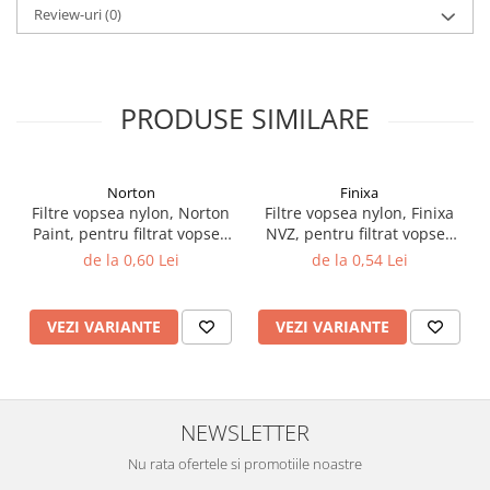
Review-uri
(0)
Vopsea industriala
Intaritor vopsea 2K
Vopsea Spray
PRODUSE SIMILARE
2.10 LAC AUTO
Lac auto MS
Lac auto HS
Norton
Finixa
Lac auto UHS
Filtre vopsea nylon, Norton
Filtre vopsea nylon, Finixa
Lac auto Ceramic
Paint, pentru filtrat vopsea
NVZ, pentru filtrat vopsea
125 µ / 190 µ, pret 1 buc
125 µ / 190 µ, pret 1 buc
Lac auto Mat
de la 0,60 Lei
de la 0,54 Lei
Lac auto Retus
Agent de matuire
VEZI VARIANTE
VEZI VARIANTE
INTRETINERE CABINE VOPSIT
Pereti cabinei
2.11 CORECTIE VOPSEA
NEWSLETTER
Indepartat impuritati
Nu rata ofertele si promotiile noastre
Reconditionat suprafete