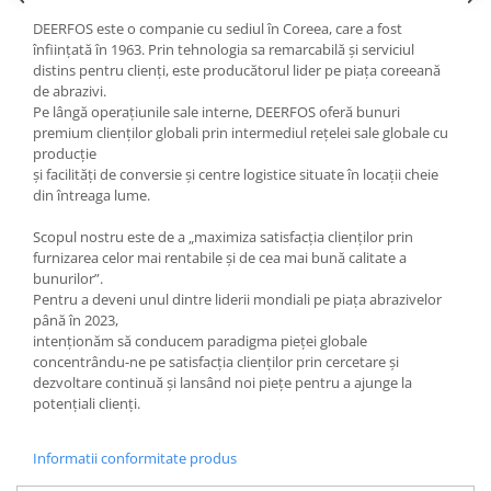
Filler UV
DEERFOS este o companie cu sediul în Coreea, care a fost
înființată în 1963. Prin tehnologia sa remarcabilă și serviciul
Intaritor Primer
distins pentru clienți, este producătorul lider pe piața coreeană
Spray Primer
de abrazivi.
2.8 PREGATIREA VOPSELEI
Pe lângă operațiunile sale interne, DEERFOS oferă bunuri
premium clienților globali prin intermediul rețelei sale globale cu
Cupe mixare
producție
Verificat vopseaua
și facilități de conversie și centre logistice situate în locații cheie
din întreaga lume.
Cartele verificat nuanta
Filtre vopsea
Scopul nostru este de a „maximiza satisfacția clienților prin
Diluant vopsea si lac
furnizarea celor mai rentabile și de cea mai bună calitate a
bunurilor”.
Agent dilutie vopsea apa
Pentru a deveni unul dintre liderii mondiali pe piața abrazivelor
Diluant nitro
până în 2023,
Diluant pentru pierdere
intenționăm să conducem paradigma pieței globale
concentrându-ne pe satisfacția clienților prin cercetare și
Diverse
dezvoltare continuă și lansând noi piețe pentru a ajunge la
Accelerator
potențiali clienți.
2.9 VOPSELE AUTO
Informatii conformitate produs
Vopsea auto preparata
Vopsea Ready Mix