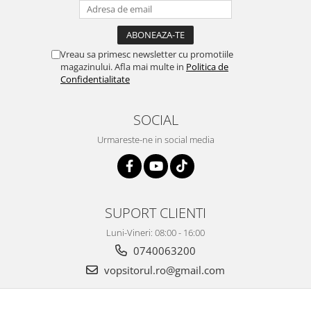
2.12 POLISHARE
Pasta polish
Bureti Trizact
Vreau sa primesc newsletter cu promotiile
Bureti polish
magazinului. Afla mai multe in
Politica de
Confidentialitate
Lavete polish
Faruri
SOCIAL
2.13 REPARATIE PIELE
2.14 ORGANIZARE ATELIER
Urmareste-ne in social media
2.15 Detailing Auto
SUPORT CLIENTI
Luni-Vineri: 08:00 - 16:00
0740063200
vopsitorul.ro@gmail.com