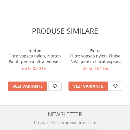
Filler UV
Intaritor Primer
Spray Primer
2.8 PREGATIREA VOPSELEI
PRODUSE SIMILARE
Cupe mixare
Verificat vopseaua
Norton
Finixa
Cartele verificat nuanta
Filtre vopsea nylon, Norton
Filtre vopsea nylon, Finixa
Filtre vopsea
Paint, pentru filtrat vopsea
NVZ, pentru filtrat vopsea
125 µ / 190 µ, pret 1 buc
125 µ / 190 µ, pret 1 buc
Diluant vopsea si lac
de la 0,60 Lei
de la 0,54 Lei
Agent dilutie vopsea apa
Diluant nitro
VEZI VARIANTE
VEZI VARIANTE
Diluant pentru pierdere
Diverse
Accelerator
NEWSLETTER
2.9 VOPSELE AUTO
Vopsea auto preparata
Nu rata ofertele si promotiile noastre
Vopsea Ready Mix