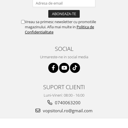
Vopsea industriala
Intaritor vopsea 2K
Vopsea Spray
Vreau sa primesc newsletter cu promotiile
magazinului. Afla mai multe in
Politica de
2.10 LAC AUTO
Confidentialitate
Lac auto MS
Lac auto HS
SOCIAL
Lac auto UHS
Urmareste-ne in social media
Lac auto Ceramic
Lac auto Mat
Lac auto Retus
Agent de matuire
SUPORT CLIENTI
INTRETINERE CABINE VOPSIT
Luni-Vineri: 08:00 - 16:00
Pereti cabinei
0740063200
2.11 CORECTIE VOPSEA
vopsitorul.ro@gmail.com
Indepartat impuritati
Reconditionat suprafete