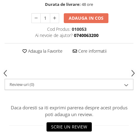
Curatat
Durata de livrare:
48 ore
Accesori cana
Indreptat fara vopsire
Decapant
PPS Sistem aplicat vopseaua
Prese tinichigerie
ADAUGA IN COS
Degresant suprafete
Masurat
2.5 MASCARE
Cod Produs:
010053
Montat si demontat
Ai nevoie de ajutor?
0740063200
Hartie mascare
Scule tinichigerie
Folie mascare
Tras tabla
Adauga la Favorite
Cere informatii
Banda mascare
3.7 SUDURA
Suporti
Aparat sudura MIG - MAG
Pentru Cabine Vopsit
Aparat sudura MMA - TIG
2.6 SLEFUIRE
Sarma sudura si electrozi
Review-uri
(0)
Disc abraziv velcro
Protectie suduri
Hartie abraziva
3.8 USCARE VOPSEA
Pasla abraziva
Daca doresti sa iti exprimi parerea despre acest produs
Bloc manual slefuire
poti adauga un review.
2.7 FILLER / PRIMER
SCRIE UN REVIEW
Epoxy Primer
Filler