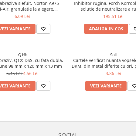
 abraziva slefuit, Norton A975
Inhibitor rugina, Forch Korrop
i-Air, granulatie la alegere,
solutie de neutralizare a ru
imensiune 70 x 420 mm
convertor rugina, gramaj 1 
6,09 Lei
195,51 Lei
VEZI VARIANTE
ADAUGA IN COS
Q1®
Soll
braziv, Q1® DSS, cu fata dubla,
Cartele verificat nuanta vopsele
une 98 mm x 120 mm x 13 mm
DKM, din metal diferite culori, 
5,45 Lei
4,56 Lei
3,86 Lei
VEZI VARIANTE
VEZI VARIANTE
SOCIAL