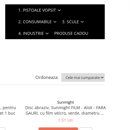
1. PISTOALE VOPSIT
2. CONSUMABILE
3. SCULE
4. INDUSTRIE
PRODUSE CADOU
Ordoneaza:
Sunmight
Z, pentru
Disc abraziv, Sunmight FILM - AloX - FARA
ret 1 buc
GAURI, cu film velcro, verde, diametru 75
mm
1,51 Lei