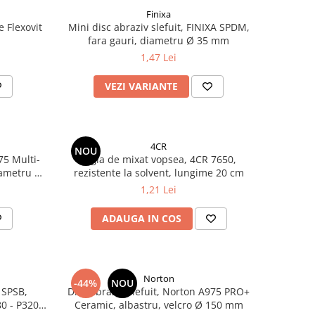
Finixa
e Flexovit
Mini disc abraziv slefuit, FINIXA SPDM,
fara gauri, diametru Ø 35 mm
1,47 Lei
VEZI VARIANTE
4CR
NOU
75 Multi-
Rigla de mixat vopsea, 4CR 7650,
iametru Ø
rezistente la solvent, lungime 20 cm
1,21 Lei
ADAUGA IN COS
Norton
-44%
NOU
a SPSB,
Disc abraziv slefuit, Norton A975 PRO+
80 - P320,
Ceramic, albastru, velcro Ø 150 mm