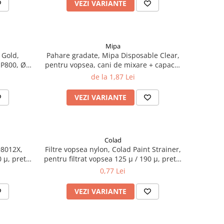
VEZI VARIANTE
Mipa
 Gold,
Pahare gradate, Mipa Disposable Clear,
- P800, Ø
pentru vopsea, cani de mixare + capace,
diferite marimi
de la 1,87 Lei
VEZI VARIANTE
Colad
98012X,
Filtre vopsea nylon, Colad Paint Strainer,
 µ, pret 1
pentru filtrat vopsea 125 µ / 190 µ, pret 1
buc
0,77 Lei
VEZI VARIANTE