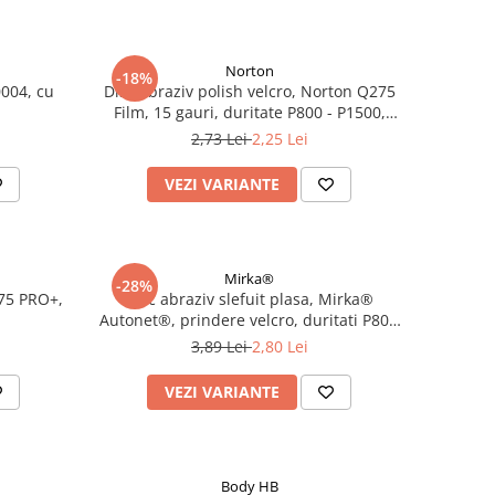
Norton
-18%
004, cu
Disc abraziv polish velcro, Norton Q275
Film, 15 gauri, duritate P800 - P1500,
diametru Ø 150 mm
2,73 Lei
2,25 Lei
VEZI VARIANTE
Mirka®
-28%
975 PRO+,
Disc abraziv slefuit plasa, Mirka®
Autonet®, prindere velcro, duritati P80 -
P800, Ø 150 mm
3,89 Lei
2,80 Lei
VEZI VARIANTE
Body HB