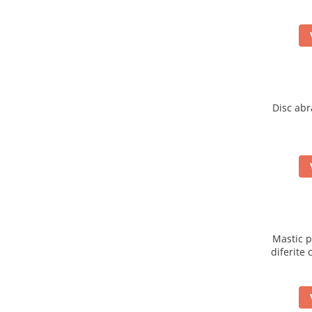
Filler UV
Intaritor Primer
Spray Primer
2.8 PREGATIREA VOPSELEI
Cupe mixare
Disc abr
Verificat vopseaua
Cartele verificat nuanta
Filtre vopsea
Diluant vopsea si lac
Agent dilutie vopsea apa
Diluant nitro
Diluant pentru pierdere
Diverse
Mastic p
diferite 
Accelerator
2.9 VOPSELE AUTO
Vopsea auto preparata
Vopsea Ready Mix