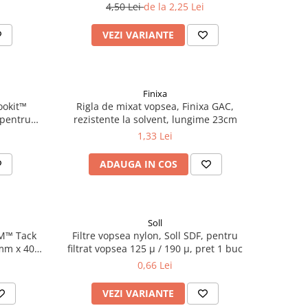
mm
4,50 Lei
de la 2,25 Lei
VEZI VARIANTE
Finixa
ookit™
Rigla de mixat vopsea, Finixa GAC,
 pentru
rezistente la solvent, lungime 23cm
ati P400 -
1,33 Lei
ata
ADAUGA IN COS
Soll
3M™ Tack
Filtre vopsea nylon, Soll SDF, pentru
mm x 400
filtrat vopsea 125 µ / 190 µ, pret 1 buc
tru vopsea
0,66 Lei
VEZI VARIANTE