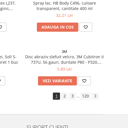
lex L237,
Spray lac, HB Body C496, culoare
ginii,
transparent, cantitate 400 ml
litru
32,21 Lei
ADAUGA IN COS
3M
i, Soll S-
Disc abraziv slefuit velcro, 3M Cubitron II
pret 1 buc
737U, 56 gauri, duritate P80 - P320,
diametru Ø 150 mm
5,89 Lei
VEZI VARIANTE
1
2
3
120
...
SUPORT CLIENTI