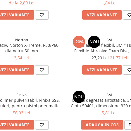
x 198 mm
dimensiune 70 x 198 
de la 2,89 Lei
1,84 Lei
VEZI VARIANTE
VEZI VARIANTE
Norton
3M
-20%
NOU
aziv, Norton X-Treme, P50/P60,
Disc abraziv flexibil, 3M™ H
diametru 50 mm
Flexible Abrasive Foam Disc,
matuit ori polish, diferite durit
3,54 Lei
27,20 Lei
21,77 Lei
P2000, Ø 150 mm, 1 buc
VEZI VARIANTE
VEZI VARIANTE
Finixa
3M
NOU
olimer pulverizabil, Finixa SSS,
Laveta degresat antistatica, 
culori, pentru pistol pneumatic,
Cloth 50401, dimensiune 320 
gramaj 290 ml
mm, rezistenta la solvent, pen
56,93 Lei
5,81 Lei
pe baza de apa
VEZI VARIANTE
ADAUGA IN COS