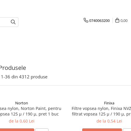
0740063200
0,00
Produsele
1-
36
din
4312
produse
Norton
Finixa
psea nylon, Norton Paint, pentru
Filtre vopsea nylon, Finixa NV
vopsea 125 µ / 190 µ, pret 1 buc
filtrat vopsea 125 µ / 190 µ, p
de la 0,60 Lei
de la 0,54 Lei