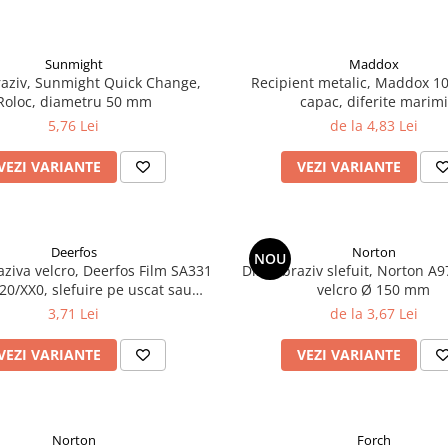
Sunmight
Maddox
raziv, Sunmight Quick Change,
Recipient metalic, Maddox 10
Roloc, diametru 50 mm
capac, diferite marimi
5,76 Lei
de la 4,83 Lei
VEZI VARIANTE
VEZI VARIANTE
Deerfos
Norton
NOU
aziva velcro, Deerfos Film SA331
Disc abraziv slefuit, Norton A
20/XX0, slefuire pe uscat sau
velcro Ø 150 mm
, dimensiune 70 X 420 mm
3,71 Lei
de la 3,67 Lei
VEZI VARIANTE
VEZI VARIANTE
Norton
Forch