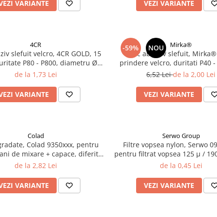
VEZI VARIANTE
VEZI VARIANTE
4CR
Mirka®
-59%
NOU
ziv slefuit velcro, 4CR GOLD, 15
Disc abraziv slefuit, Mirka®
duritate P80 - P800, diametru Ø
prindere velcro, duritati P40 
150 mm
150 mm
de la 1,73 Lei
6,52 Lei
de la 2,00 Lei
VEZI VARIANTE
VEZI VARIANTE
Colad
Serwo Group
gradate, Colad 9350xxx, pentru
Filtre vopsea nylon, Serwo 0
ani de mixare + capace, diferite
pentru filtrat vopsea 125 µ / 190
marimi
buc
de la 2,82 Lei
de la 0,45 Lei
VEZI VARIANTE
VEZI VARIANTE