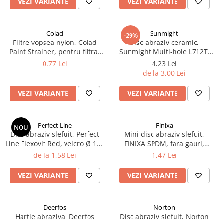
VEZI VARIANTE
VEZI VARIANTE
Curatat
Accesori cana
Indreptat fara vopsire
Decapant
PPS Sistem aplicat vopseaua
Prese tinichigerie
Degresant suprafete
Colad
Sunmight
-29%
Masurat
Filtre vopsea nylon, Colad
Disc abraziv ceramic,
2.5 MASCARE
Montat si demontat
Paint Strainer, pentru filtrat
Sunmight Multi-hole L712T,
Hartie mascare
vopsea 125 µ / 190 µ, pret 1
cu film velcro, diametru 150
Scule tinichigerie
0,77 Lei
4,23 Lei
buc
mm
Folie mascare
de la 3,00 Lei
Tras tabla
Banda mascare
3.7 SUDURA
VEZI VARIANTE
VEZI VARIANTE
Suporti
Aparat sudura MIG - MAG
Pentru Cabine Vopsit
Aparat sudura MMA - TIG
2.6 SLEFUIRE
Perfect Line
Finixa
Sarma sudura si electrozi
NOU
Disc abraziv slefuit, Perfect
Mini disc abraziv slefuit,
Disc abraziv velcro
Protectie suduri
Line Flexovit Red, velcro Ø 150
FINIXA SPDM, fara gauri,
Hartie abraziva
3.8 USCARE VOPSEA
mm
diametru Ø 35 mm
de la 1,58 Lei
1,47 Lei
Pasla abraziva
VEZI VARIANTE
VEZI VARIANTE
Bloc manual slefuire
2.7 FILLER / PRIMER
Epoxy Primer
Deerfos
Norton
Filler
Hartie abraziva, Deerfos
Disc abraziv slefuit, Norton