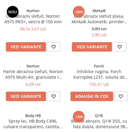
Norton
Mirka®
NOU
-28%
Disc abraziv slefuit, Norton
Disc abraziv slefuit plasa,
A975 PRO+, velcro Ø 150 mm
Mirka® Autonet®, prindere
velcro, duritati P80 - P800, Ø
de la 3,67 Lei
3,89 Lei
150 mm
2,80 Lei
VEZI VARIANTE
VEZI VARIANTE
Norton
Forch
Hartie abraziva slefuit, Norton
Inhibitor rugina, Forch
A975 Multi-Air, granulatie la
Korroplex L237, solutie de
alegere, dimensiune 70 x 420
neutralizare a ruginii,
6,09 Lei
195,51 Lei
mm
convertor rugina, gramaj 1
litru
VEZI VARIANTE
ADAUGA IN COS
Body HB
Q1®
-16%
Spray lac, HB Body C496,
Burete abraziv, Q1® DSS, cu
culoare transparent, cantitate
fata dubla, dimensiune 98