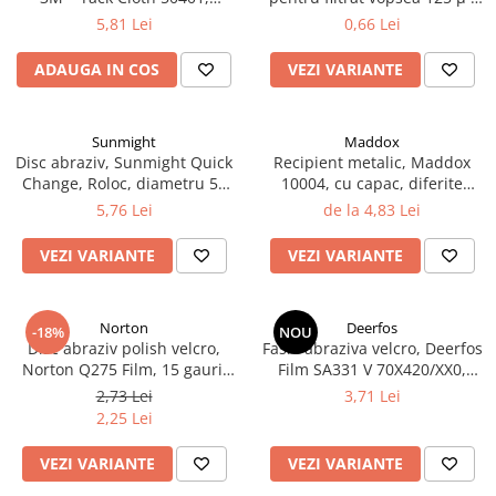
2.12 POLISHARE
dimensiune 320 mm x 400
190 µ, pret 1 buc
5,81 Lei
0,66 Lei
mm, rezistenta la solvent,
Pasta polish
pentru vopsea pe baza de apa
ADAUGA IN COS
VEZI VARIANTE
Bureti Trizact
Bureti polish
Lavete polish
Sunmight
Maddox
Faruri
Disc abraziv, Sunmight Quick
Recipient metalic, Maddox
Change, Roloc, diametru 50
10004, cu capac, diferite
2.13 REPARATIE PIELE
mm
marimi
5,76 Lei
de la 4,83 Lei
2.14 ORGANIZARE ATELIER
2.15 Detailing Auto
VEZI VARIANTE
VEZI VARIANTE
Norton
Deerfos
-18%
NOU
Disc abraziv polish velcro,
Fasie abraziva velcro, Deerfos
Norton Q275 Film, 15 gauri,
Film SA331 V 70X420/XX0,
duritate P800 - P1500,
slefuire pe uscat sau umed,
2,73 Lei
3,71 Lei
diametru Ø 150 mm
dimensiune 70 X 420 mm
2,25 Lei
VEZI VARIANTE
VEZI VARIANTE