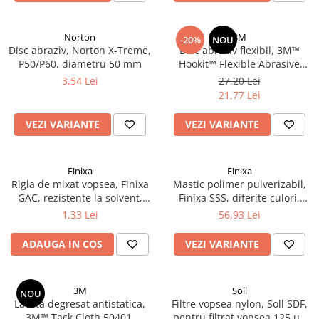
Vopsea industriala
Intaritor vopsea 2K
Norton
3M
-20%
NOU
Disc abraziv, Norton X-Treme,
Disc abraziv flexibil, 3M™
Vopsea Spray
P50/P60, diametru 50 mm
Hookit™ Flexible Abrasive
2.10 LAC AUTO
Foam Disc, pentru matuit ori
3,54 Lei
27,20 Lei
polish, diferite duritati P400 -
Lac auto MS
21,77 Lei
P2000, Ø 150 mm, 1 bucata
Lac auto HS
VEZI VARIANTE
VEZI VARIANTE
Lac auto UHS
Lac auto Ceramic
Lac auto Mat
Finixa
Finixa
Rigla de mixat vopsea, Finixa
Mastic polimer pulverizabil,
Lac auto Retus
GAC, rezistente la solvent,
Finixa SSS, diferite culori,
Agent de matuire
lungime 23cm
pentru pistol pneumatic,
1,33 Lei
56,93 Lei
INTRETINERE CABINE VOPSIT
gramaj 290 ml
ADAUGA IN COS
VEZI VARIANTE
Pereti cabinei
2.11 CORECTIE VOPSEA
Indepartat impuritati
3M
Soll
NOU
Laveta degresat antistatica,
Filtre vopsea nylon, Soll SDF,
Reconditionat suprafete
3M™ Tack Cloth 50401,
pentru filtrat vopsea 125 µ /