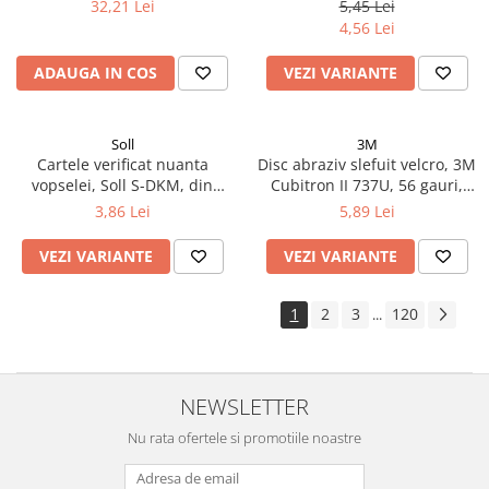
400 ml
mm x 120 mm x 13 mm
32,21 Lei
5,45 Lei
4,56 Lei
ADAUGA IN COS
VEZI VARIANTE
Soll
3M
Cartele verificat nuanta
Disc abraziv slefuit velcro, 3M
vopselei, Soll S-DKM, din
Cubitron II 737U, 56 gauri,
metal diferite culori, pret 1
duritate P80 - P320, diametru
3,86 Lei
5,89 Lei
buc
Ø 150 mm
VEZI VARIANTE
VEZI VARIANTE
1
2
3
120
...
NEWSLETTER
Nu rata ofertele si promotiile noastre