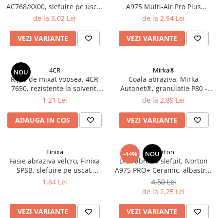
AC768/XX00, slefuire pe uscat
A975 Multi-Air Pro Plus
Filler UV
sau umed, dimensiune 230 x
Ceramic, velcro, diametru Ø
de la 3,02 Lei
de la 2,94 Lei
Intaritor Primer
280 mm
150 mm
Spray Primer
VEZI VARIANTE
VEZI VARIANTE
2.8 PREGATIREA VOPSELEI
Cupe mixare
4CR
Mirka®
NOU
Verificat vopseaua
Rigla de mixat vopsea, 4CR
Coala abraziva, Mirka
Cartele verificat nuanta
7650, rezistente la solvent,
Autonet®, granulatie P80 -
lungime 20 cm
P320, dimensiune 70 mm x
1,21 Lei
de la 2,89 Lei
Filtre vopsea
198 mm
Diluant vopsea si lac
ADAUGA IN COS
VEZI VARIANTE
Agent dilutie vopsea apa
Diluant nitro
Diluant pentru pierdere
Finixa
Norton
-44%
NOU
Fasie abraziva velcro, Finixa
Disc abraziv slefuit, Norton
Diverse
SPSB, slefuire pe uscat,
A975 PRO+ Ceramic, albastru,
Accelerator
granulatie P80 - P320,
velcro Ø 150 mm
1,84 Lei
4,50 Lei
dimensiune 70 x 198 mm
2.9 VOPSELE AUTO
de la 2,25 Lei
Vopsea auto preparata
VEZI VARIANTE
VEZI VARIANTE
Vopsea Ready Mix