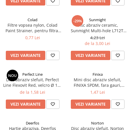
VEZI VARIANTE
VEZI VARIANTE
Curatat
Accesori cana
Indreptat fara vopsire
Decapant
PPS Sistem aplicat vopseaua
Prese tinichigerie
Degresant suprafete
Colad
Sunmight
-29%
Masurat
Filtre vopsea nylon, Colad
Disc abraziv ceramic,
2.5 MASCARE
Montat si demontat
Paint Strainer, pentru filtrat
Sunmight Multi-hole L712T,
Hartie mascare
vopsea 125 µ / 190 µ, pret 1
cu film velcro, diametru 150
Scule tinichigerie
0,77 Lei
4,23 Lei
buc
mm
Folie mascare
de la 3,00 Lei
Tras tabla
Banda mascare
3.7 SUDURA
VEZI VARIANTE
VEZI VARIANTE
Suporti
Aparat sudura MIG - MAG
Pentru Cabine Vopsit
Aparat sudura MMA - TIG
2.6 SLEFUIRE
Perfect Line
Finixa
Sarma sudura si electrozi
NOU
Disc abraziv slefuit, Perfect
Mini disc abraziv slefuit,
Disc abraziv velcro
Protectie suduri
Line Flexovit Red, velcro Ø 150
FINIXA SPDM, fara gauri,
Hartie abraziva
3.8 USCARE VOPSEA
mm
diametru Ø 35 mm
de la 1,58 Lei
1,47 Lei
Pasla abraziva
VEZI VARIANTE
VEZI VARIANTE
Bloc manual slefuire
2.7 FILLER / PRIMER
Epoxy Primer
Deerfos
Norton
Filler
Hartie abraziva, Deerfos
Disc abraziv slefuit, Norton