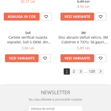
400 ml
mm x 120 mm x 13 mm
32,21 Lei
5,45 Lei
4,56 Lei
ADAUGA IN COS
VEZI VARIANTE
Soll
3M
Cartele verificat nuanta
Disc abraziv slefuit velcro, 3M
vopselei, Soll S-DKM, din
Cubitron II 737U, 56 gauri,
metal diferite culori, pret 1
duritate P80 - P320, diametru
3,86 Lei
5,89 Lei
buc
Ø 150 mm
VEZI VARIANTE
VEZI VARIANTE
1
2
3
120
...
NEWSLETTER
Nu rata ofertele si promotiile noastre