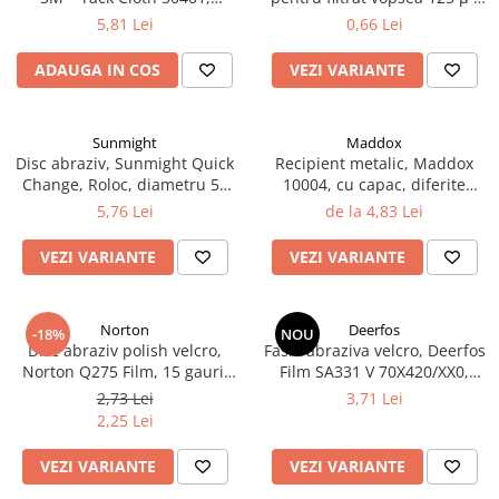
2.12 POLISHARE
dimensiune 320 mm x 400
190 µ, pret 1 buc
5,81 Lei
0,66 Lei
mm, rezistenta la solvent,
Pasta polish
pentru vopsea pe baza de apa
ADAUGA IN COS
VEZI VARIANTE
Bureti Trizact
Bureti polish
Lavete polish
Sunmight
Maddox
Faruri
Disc abraziv, Sunmight Quick
Recipient metalic, Maddox
Change, Roloc, diametru 50
10004, cu capac, diferite
2.13 REPARATIE PIELE
mm
marimi
5,76 Lei
de la 4,83 Lei
2.14 ORGANIZARE ATELIER
2.15 Detailing Auto
VEZI VARIANTE
VEZI VARIANTE
Norton
Deerfos
-18%
NOU
Disc abraziv polish velcro,
Fasie abraziva velcro, Deerfos
Norton Q275 Film, 15 gauri,
Film SA331 V 70X420/XX0,
duritate P800 - P1500,
slefuire pe uscat sau umed,
2,73 Lei
3,71 Lei
diametru Ø 150 mm
dimensiune 70 X 420 mm
2,25 Lei
VEZI VARIANTE
VEZI VARIANTE