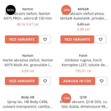
Norton
Mirka®
NOU
-28%
Disc abraziv slefuit, Norton
Disc abraziv slefuit plasa,
A975 PRO+, velcro Ø 150 mm
Mirka® Autonet®, prindere
velcro, duritati P80 - P800, Ø
de la 3,67 Lei
3,89 Lei
150 mm
2,80 Lei
VEZI VARIANTE
VEZI VARIANTE
Norton
Forch
Hartie abraziva slefuit, Norton
Inhibitor rugina, Forch
A975 Multi-Air, granulatie la
Korroplex L237, solutie de
alegere, dimensiune 70 x 420
neutralizare a ruginii,
6,09 Lei
195,51 Lei
mm
convertor rugina, gramaj 1
litru
VEZI VARIANTE
ADAUGA IN COS
Body HB
Q1®
-16%
Spray lac, HB Body C496,
Burete abraziv, Q1® DSS, cu
culoare transparent, cantitate
fata dubla, dimensiune 98