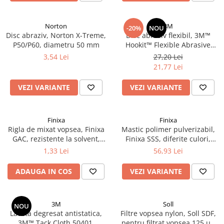
Vopsea industriala
Intaritor vopsea 2K
Norton
3M
-20%
NOU
Disc abraziv, Norton X-Treme,
Disc abraziv flexibil, 3M™
Vopsea Spray
P50/P60, diametru 50 mm
Hookit™ Flexible Abrasive
2.10 LAC AUTO
Foam Disc, pentru matuit ori
3,54 Lei
27,20 Lei
polish, diferite duritati P400 -
Lac auto MS
21,77 Lei
P2000, Ø 150 mm, 1 bucata
Lac auto HS
VEZI VARIANTE
VEZI VARIANTE
Lac auto UHS
Lac auto Ceramic
Lac auto Mat
Finixa
Finixa
Rigla de mixat vopsea, Finixa
Mastic polimer pulverizabil,
Lac auto Retus
GAC, rezistente la solvent,
Finixa SSS, diferite culori,
Agent de matuire
lungime 23cm
pentru pistol pneumatic,
1,33 Lei
56,93 Lei
INTRETINERE CABINE VOPSIT
gramaj 290 ml
ADAUGA IN COS
VEZI VARIANTE
Pereti cabinei
2.11 CORECTIE VOPSEA
Indepartat impuritati
3M
Soll
NOU
Laveta degresat antistatica,
Filtre vopsea nylon, Soll SDF,
Reconditionat suprafete
3M™ Tack Cloth 50401,
pentru filtrat vopsea 125 µ /