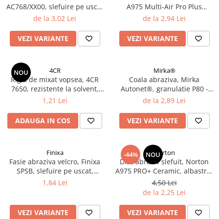
AC768/XX00, slefuire pe uscat
A975 Multi-Air Pro Plus
Filler UV
sau umed, dimensiune 230 x
Ceramic, velcro, diametru Ø
de la 3,02 Lei
de la 2,94 Lei
Intaritor Primer
280 mm
150 mm
Spray Primer
VEZI VARIANTE
VEZI VARIANTE
2.8 PREGATIREA VOPSELEI
Cupe mixare
4CR
Mirka®
NOU
Verificat vopseaua
Rigla de mixat vopsea, 4CR
Coala abraziva, Mirka
Cartele verificat nuanta
7650, rezistente la solvent,
Autonet®, granulatie P80 -
lungime 20 cm
P320, dimensiune 70 mm x
1,21 Lei
de la 2,89 Lei
Filtre vopsea
198 mm
Diluant vopsea si lac
ADAUGA IN COS
VEZI VARIANTE
Agent dilutie vopsea apa
Diluant nitro
Diluant pentru pierdere
Finixa
Norton
-44%
NOU
Fasie abraziva velcro, Finixa
Disc abraziv slefuit, Norton
Diverse
SPSB, slefuire pe uscat,
A975 PRO+ Ceramic, albastru,
Accelerator
granulatie P80 - P320,
velcro Ø 150 mm
1,84 Lei
4,50 Lei
dimensiune 70 x 198 mm
2.9 VOPSELE AUTO
de la 2,25 Lei
Vopsea auto preparata
VEZI VARIANTE
VEZI VARIANTE
Vopsea Ready Mix