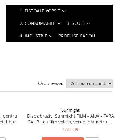
1. PISTOALE VOPSIT
2. CONSUMABILE
3. SCULE
4. INDUSTRIE
PRODUSE CADOU
Ordoneaza:
Sunmight
Z, pentru
Disc abraziv, Sunmight FILM - AloX - FARA
ret 1 buc
GAURI, cu film velcro, verde, diametru 75
mm
1,51 Lei