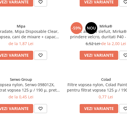
VEZI VARIANTE
VEZI VARIANTE
Mipa
Mirka®
-59%
NOU
radate, Mipa Disposable Clear,
Disc abraziv slefuit, Mirka®
opsea, cani de mixare + capace,
prindere velcro, duritati P40 
diferite marimi
150 mm
de la 1,87 Lei
6,52 Lei
de la 2,00 Lei
VEZI VARIANTE
VEZI VARIANTE
Serwo Group
Colad
 vopsea nylon, Serwo 098012X,
Filtre vopsea nylon, Colad Paint
ltrat vopsea 125 µ / 190 µ, pret 1
pentru filtrat vopsea 125 µ / 190
buc
buc
de la 0,45 Lei
0,77 Lei
VEZI VARIANTE
VEZI VARIANTE