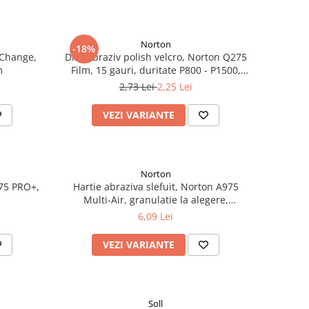
Norton
-18%
 Change,
Disc abraziv polish velcro, Norton Q275
m
Film, 15 gauri, duritate P800 - P1500,
diametru Ø 150 mm
2,73 Lei
2,25 Lei
VEZI VARIANTE
Norton
975 PRO+,
Hartie abraziva slefuit, Norton A975
Multi-Air, granulatie la alegere,
dimensiune 70 x 420 mm
6,09 Lei
VEZI VARIANTE
Soll