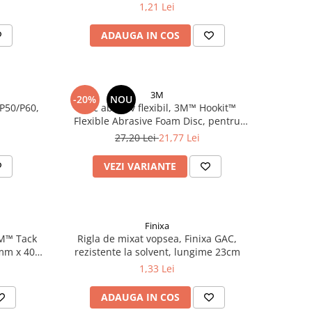
mm
1,21 Lei
ADAUGA IN COS
3M
-20%
NOU
 P50/P60,
Disc abraziv flexibil, 3M™ Hookit™
Flexible Abrasive Foam Disc, pentru
matuit ori polish, diferite duritati P400 -
27,20 Lei
21,77 Lei
P2000, Ø 150 mm, 1 bucata
VEZI VARIANTE
Finixa
3M™ Tack
Rigla de mixat vopsea, Finixa GAC,
mm x 400
rezistente la solvent, lungime 23cm
tru vopsea
1,33 Lei
ADAUGA IN COS