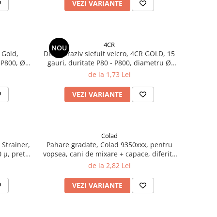
VEZI VARIANTE
4CR
NOU
 Gold,
Disc abraziv slefuit velcro, 4CR GOLD, 15
- P800, Ø
gauri, duritate P80 - P800, diametru Ø
150 mm
de la 1,73 Lei
VEZI VARIANTE
Colad
 Strainer,
Pahare gradate, Colad 9350xxx, pentru
 µ, pret 1
vopsea, cani de mixare + capace, diferite
marimi
de la 2,82 Lei
VEZI VARIANTE