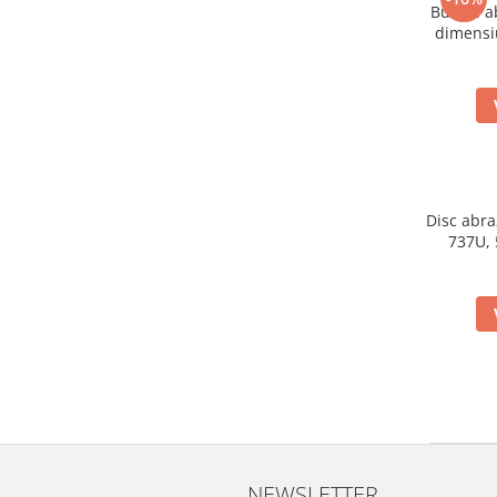
2.12 POLISHARE
Burete a
dimensi
Pasta polish
Bureti Trizact
Bureti polish
Lavete polish
Faruri
2.13 REPARATIE PIELE
Disc abra
2.14 ORGANIZARE ATELIER
737U, 
2.15 Detailing Auto
NEWSLETTER