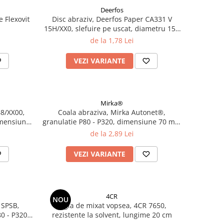
Deerfos
e Flexovit
Disc abraziv, Deerfos Paper CA331 V
15H/XX0, slefuire pe uscat, diametru 150
mm
de la 1,78 Lei
VEZI VARIANTE
Mirka®
68/XX00,
Coala abraziva, Mirka Autonet®,
imensiune
granulatie P80 - P320, dimensiune 70 mm
x 198 mm
de la 2,89 Lei
VEZI VARIANTE
4CR
NOU
a SPSB,
Rigla de mixat vopsea, 4CR 7650,
80 - P320,
rezistente la solvent, lungime 20 cm