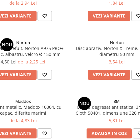
150 mm
dimensiune 70 x 198 
de la 2,94 Lei
1,84 Lei
VEZI VARIANTE
VEZI VARIANTE
Norton
Norton
NOU
aziv slefuit, Norton A975 PRO+
Disc abraziv, Norton X-Treme,
c, albastru, velcro Ø 150 mm
diametru 50 mm
4,50 Lei
de la 2,25 Lei
3,54 Lei
VEZI VARIANTE
VEZI VARIANTE
Maddox
3M
NOU
ent metalic, Maddox 10004, cu
Laveta degresat antistatica, 
capac, diferite marimi
Cloth 50401, dimensiune 320 
mm, rezistenta la solvent, pen
de la 4,83 Lei
5,81 Lei
pe baza de apa
VEZI VARIANTE
ADAUGA IN COS