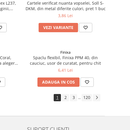
lex L237,
Cartele verificat nuanta vopselei, Soll S-
ginii,
DKM, din metal diferite culori, pret 1 buc
litru
3,86 Lei
VEZI VARIANTE
Finixa
Coral,
Spaclu flexibil, Finixa PPM 40, din
a alegere,
cauciuc, usor de curatat, pentru chit
6,41 Lei
ADAUGA IN COS
1
2
3
120
...
SUPORT CLIENTI