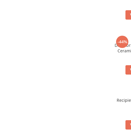
Filler UV
Intaritor Primer
Spray Primer
2.8 PREGATIREA VOPSELEI
Cupe mixare
-44%
Disc abr
Verificat vopseaua
Cerami
Cartele verificat nuanta
Filtre vopsea
Diluant vopsea si lac
Agent dilutie vopsea apa
Diluant nitro
Diluant pentru pierdere
Diverse
Recipi
Accelerator
2.9 VOPSELE AUTO
Vopsea auto preparata
Vopsea Ready Mix