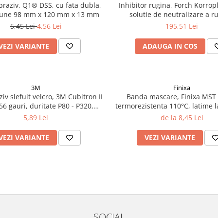
braziv, Q1® DSS, cu fata dubla,
Inhibitor rugina, Forch Korrop
une 98 mm x 120 mm x 13 mm
solutie de neutralizare a ru
convertor rugina, gramaj 1 
5,45 Lei
4,56 Lei
195,51 Lei
VEZI VARIANTE
ADAUGA IN COS
3M
Finixa
ziv slefuit velcro, 3M Cubitron II
Banda mascare, Finixa MST 
56 gauri, duritate P80 - P320,
termorezistenta 110°C, latime l
diametru Ø 150 mm
lungime 50 metri
5,89 Lei
de la 8,45 Lei
VEZI VARIANTE
VEZI VARIANTE
SOCIAL