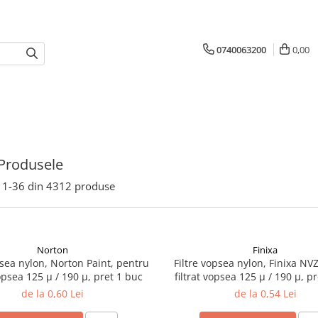
0740063200
0,00
Produsele
1-
36
din
4312
produse
Norton
Finixa
psea nylon, Norton Paint, pentru
Filtre vopsea nylon, Finixa NV
vopsea 125 µ / 190 µ, pret 1 buc
filtrat vopsea 125 µ / 190 µ, p
de la 0,60 Lei
de la 0,54 Lei