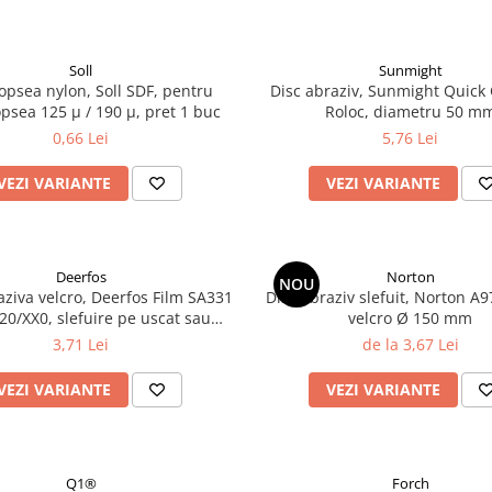
Soll
Sunmight
vopsea nylon, Soll SDF, pentru
Disc abraziv, Sunmight Quick
vopsea 125 µ / 190 µ, pret 1 buc
Roloc, diametru 50 m
0,66 Lei
5,76 Lei
VEZI VARIANTE
VEZI VARIANTE
Deerfos
Norton
NOU
aziva velcro, Deerfos Film SA331
Disc abraziv slefuit, Norton A
20/XX0, slefuire pe uscat sau
velcro Ø 150 mm
, dimensiune 70 X 420 mm
3,71 Lei
de la 3,67 Lei
VEZI VARIANTE
VEZI VARIANTE
Q1®
Forch