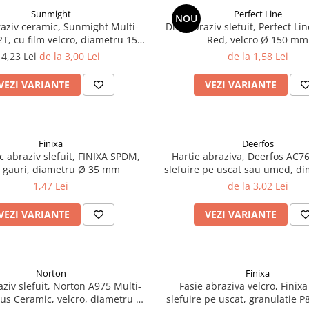
Sunmight
Perfect Line
NOU
raziv ceramic, Sunmight Multi-
Disc abraziv slefuit, Perfect Lin
2T, cu film velcro, diametru 150
Red, velcro Ø 150 mm
mm
4,23 Lei
de la 3,00 Lei
de la 1,58 Lei
VEZI VARIANTE
VEZI VARIANTE
Finixa
Deerfos
c abraziv slefuit, FINIXA SPDM,
Hartie abraziva, Deerfos AC7
a gauri, diametru Ø 35 mm
slefuire pe uscat sau umed, d
230 x 280 mm
1,47 Lei
de la 3,02 Lei
VEZI VARIANTE
VEZI VARIANTE
Norton
Finixa
aziv slefuit, Norton A975 Multi-
Fasie abraziva velcro, Finix
Plus Ceramic, velcro, diametru Ø
slefuire pe uscat, granulatie P