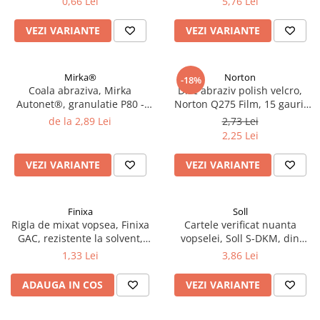
0,66 Lei
5,76 Lei
2.12 POLISHARE
Pasta polish
VEZI VARIANTE
VEZI VARIANTE
Bureti Trizact
Bureti polish
Mirka®
Norton
-18%
Lavete polish
Coala abraziva, Mirka
Disc abraziv polish velcro,
Faruri
Autonet®, granulatie P80 -
Norton Q275 Film, 15 gauri,
P320, dimensiune 70 mm x
duritate P800 - P1500,
2.13 REPARATIE PIELE
de la 2,89 Lei
2,73 Lei
198 mm
diametru Ø 150 mm
2,25 Lei
2.14 ORGANIZARE ATELIER
2.15 Detailing Auto
VEZI VARIANTE
VEZI VARIANTE
Finixa
Soll
Rigla de mixat vopsea, Finixa
Cartele verificat nuanta
GAC, rezistente la solvent,
vopselei, Soll S-DKM, din
lungime 23cm
metal diferite culori, pret 1
1,33 Lei
3,86 Lei
buc
ADAUGA IN COS
VEZI VARIANTE