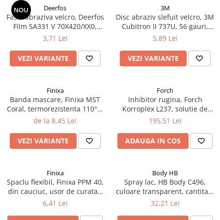
Deerfos
3M
NOU
Fasie abraziva velcro, Deerfos
Disc abraziv slefuit velcro, 3M
Film SA331 V 70X420/XX0,
Cubitron II 737U, 56 gauri,
slefuire pe uscat sau umed,
duritate P80 - P320, diametru
3,71 Lei
5,89 Lei
dimensiune 70 X 420 mm
Ø 150 mm
VEZI VARIANTE
VEZI VARIANTE
Finixa
Forch
Banda mascare, Finixa MST
Inhibitor rugina, Forch
Coral, termorezistenta 110°C,
Korroplex L237, solutie de
latime la alegere, lungime 50
neutralizare a ruginii,
de la 8,45 Lei
195,51 Lei
metri
convertor rugina, gramaj 1
litru
VEZI VARIANTE
ADAUGA IN COS
Finixa
Body HB
Spaclu flexibil, Finixa PPM 40,
Spray lac, HB Body C496,
din cauciuc, usor de curatat,
culoare transparent, cantitate
pentru chit
400 ml
6,41 Lei
32,21 Lei