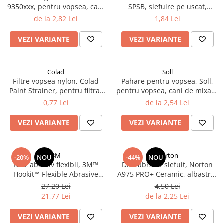
9350xxx, pentru vopsea, cani
SPSB, slefuire pe uscat,
Filler UV
de mixare + capace, diferite
granulatie P80 - P320,
de la 2,82 Lei
1,84 Lei
Intaritor Primer
marimi
dimensiune 70 x 198 mm
Spray Primer
VEZI VARIANTE
VEZI VARIANTE
2.8 PREGATIREA VOPSELEI
Cupe mixare
Colad
Soll
Verificat vopseaua
Filtre vopsea nylon, Colad
Pahare pentru vopsea, Soll,
Cartele verificat nuanta
Paint Strainer, pentru filtrat
pentru vopsea, cani de mixare
vopsea 125 µ / 190 µ, pret 1
+ capace, diferite marimi
0,77 Lei
de la 2,54 Lei
Filtre vopsea
buc
Diluant vopsea si lac
VEZI VARIANTE
VEZI VARIANTE
Agent dilutie vopsea apa
Diluant nitro
Diluant pentru pierdere
3M
Norton
-20%
NOU
-44%
NOU
Disc abraziv flexibil, 3M™
Disc abraziv slefuit, Norton
Diverse
Hookit™ Flexible Abrasive
A975 PRO+ Ceramic, albastru,
Accelerator
Foam Disc, pentru matuit ori
velcro Ø 150 mm
27,20 Lei
4,50 Lei
polish, diferite duritati P400 -
2.9 VOPSELE AUTO
21,77 Lei
de la 2,25 Lei
P2000, Ø 150 mm, 1 bucata
Vopsea auto preparata
VEZI VARIANTE
VEZI VARIANTE
Vopsea Ready Mix