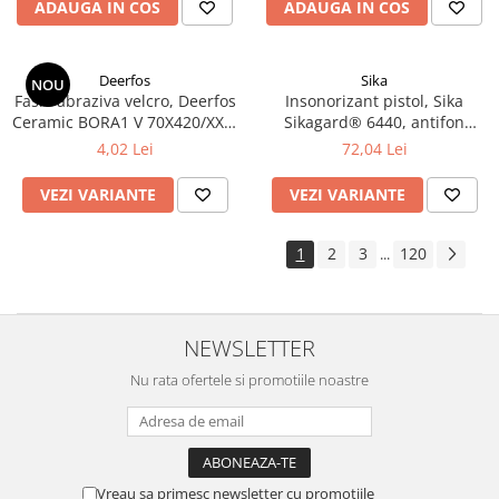
ADAUGA IN COS
ADAUGA IN COS
Deerfos
Sika
NOU
Fasie abraziva velcro, Deerfos
Insonorizant pistol, Sika
Ceramic BORA1 V 70X420/XX0,
Sikagard® 6440, antifon
ceramica, slefuire pe uscat
cauciucat, gri / negru,
4,02 Lei
72,04 Lei
sau umed, dimensiune 70 X
revopsibil, cantitate 1 litru
420 mm
VEZI VARIANTE
VEZI VARIANTE
1
2
3
120
...
NEWSLETTER
Nu rata ofertele si promotiile noastre
Vreau sa primesc newsletter cu promotiile