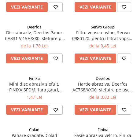
Curatat
Accesori cana
Indreptat fara vopsire
VEZI VARIANTE
VEZI VARIANTE
Decapant
PPS Sistem aplicat vopseaua
Prese tinichigerie
Degresant suprafete
Masurat
Deerfos
Serwo Group
2.5 MASCARE
Montat si demontat
Disc abraziv, Deerfos Paper
Filtre vopsea nylon, Serwo
Hartie mascare
Scule tinichigerie
CA331 V 15H/XX0, slefuire pe
098012X, pentru filtrat vopsea
uscat, diametru 150 mm
125 µ / 190 µ, pret 1 buc
Folie mascare
de la 1,78 Lei
de la 0,45 Lei
Tras tabla
Banda mascare
3.7 SUDURA
VEZI VARIANTE
VEZI VARIANTE
Suporti
Aparat sudura MIG - MAG
Pentru Cabine Vopsit
Aparat sudura MMA - TIG
2.6 SLEFUIRE
Finixa
Deerfos
Sarma sudura si electrozi
Mini disc abraziv slefuit,
Hartie abraziva, Deerfos
Disc abraziv velcro
Protectie suduri
FINIXA SPDM, fara gauri,
AC768/XX00, slefuire pe uscat
Hartie abraziva
3.8 USCARE VOPSEA
diametru Ø 35 mm
sau umed, dimensiune 230 x
1,47 Lei
de la 3,02 Lei
280 mm
Pasla abraziva
VEZI VARIANTE
VEZI VARIANTE
Bloc manual slefuire
2.7 FILLER / PRIMER
Epoxy Primer
Colad
Finixa
Filler
Pahare gradate, Colad
Fasie abraziva velcro, Finixa