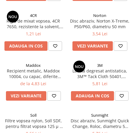
Vopsea industriala
Intaritor vopsea 2K
4CR
Norton
NOU
Rigla de mixat vopsea, 4CR
Disc abraziv, Norton X-Treme,
Vopsea Spray
7650, rezistente la solvent,
P50/P60, diametru 50 mm
2.10 LAC AUTO
lungime 20 cm
1,21 Lei
3,54 Lei
Lac auto MS
ADAUGA IN COS
VEZI VARIANTE
Lac auto HS
Lac auto UHS
Lac auto Ceramic
Maddox
3M
NOU
Lac auto Mat
Recipient metalic, Maddox
Laveta degresat antistatica,
10004, cu capac, diferite
3M™ Tack Cloth 50401,
Lac auto Retus
marimi
dimensiune 320 mm x 400
de la 4,83 Lei
5,81 Lei
Agent de matuire
mm, rezistenta la solvent,
pentru vopsea pe baza de apa
INTRETINERE CABINE VOPSIT
VEZI VARIANTE
ADAUGA IN COS
Pereti cabinei
2.11 CORECTIE VOPSEA
Soll
Sunmight
Indepartat impuritati
Filtre vopsea nylon, Soll SDF,
Disc abraziv, Sunmight Quick
pentru filtrat vopsea 125 µ /
Change, Roloc, diametru 50
Reconditionat suprafete
190 µ, pret 1 buc
mm