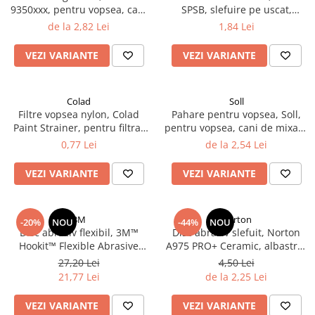
9350xxx, pentru vopsea, cani
SPSB, slefuire pe uscat,
Filler UV
de mixare + capace, diferite
granulatie P80 - P320,
de la 2,82 Lei
1,84 Lei
Intaritor Primer
marimi
dimensiune 70 x 198 mm
Spray Primer
VEZI VARIANTE
VEZI VARIANTE
2.8 PREGATIREA VOPSELEI
Cupe mixare
Colad
Soll
Verificat vopseaua
Filtre vopsea nylon, Colad
Pahare pentru vopsea, Soll,
Cartele verificat nuanta
Paint Strainer, pentru filtrat
pentru vopsea, cani de mixare
vopsea 125 µ / 190 µ, pret 1
+ capace, diferite marimi
0,77 Lei
de la 2,54 Lei
Filtre vopsea
buc
Diluant vopsea si lac
VEZI VARIANTE
VEZI VARIANTE
Agent dilutie vopsea apa
Diluant nitro
Diluant pentru pierdere
3M
Norton
-20%
NOU
-44%
NOU
Disc abraziv flexibil, 3M™
Disc abraziv slefuit, Norton
Diverse
Hookit™ Flexible Abrasive
A975 PRO+ Ceramic, albastru,
Accelerator
Foam Disc, pentru matuit ori
velcro Ø 150 mm
27,20 Lei
4,50 Lei
polish, diferite duritati P400 -
2.9 VOPSELE AUTO
21,77 Lei
de la 2,25 Lei
P2000, Ø 150 mm, 1 bucata
Vopsea auto preparata
VEZI VARIANTE
VEZI VARIANTE
Vopsea Ready Mix