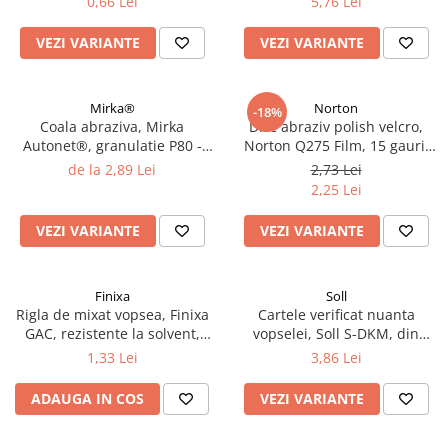
0,66 Lei
5,76 Lei
2.12 POLISHARE
Pasta polish
VEZI VARIANTE
VEZI VARIANTE
Bureti Trizact
Bureti polish
Mirka®
Norton
-18%
Lavete polish
Coala abraziva, Mirka
Disc abraziv polish velcro,
Faruri
Autonet®, granulatie P80 -
Norton Q275 Film, 15 gauri,
P320, dimensiune 70 mm x
duritate P800 - P1500,
2.13 REPARATIE PIELE
de la 2,89 Lei
2,73 Lei
198 mm
diametru Ø 150 mm
2,25 Lei
2.14 ORGANIZARE ATELIER
2.15 Detailing Auto
VEZI VARIANTE
VEZI VARIANTE
Finixa
Soll
Rigla de mixat vopsea, Finixa
Cartele verificat nuanta
GAC, rezistente la solvent,
vopselei, Soll S-DKM, din
lungime 23cm
metal diferite culori, pret 1
1,33 Lei
3,86 Lei
buc
ADAUGA IN COS
VEZI VARIANTE