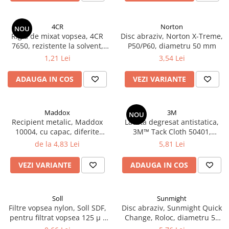
Vopsea industriala
Intaritor vopsea 2K
4CR
Norton
NOU
Rigla de mixat vopsea, 4CR
Disc abraziv, Norton X-Treme,
Vopsea Spray
7650, rezistente la solvent,
P50/P60, diametru 50 mm
2.10 LAC AUTO
lungime 20 cm
1,21 Lei
3,54 Lei
Lac auto MS
ADAUGA IN COS
VEZI VARIANTE
Lac auto HS
Lac auto UHS
Lac auto Ceramic
Maddox
3M
NOU
Lac auto Mat
Recipient metalic, Maddox
Laveta degresat antistatica,
10004, cu capac, diferite
3M™ Tack Cloth 50401,
Lac auto Retus
marimi
dimensiune 320 mm x 400
de la 4,83 Lei
5,81 Lei
Agent de matuire
mm, rezistenta la solvent,
pentru vopsea pe baza de apa
INTRETINERE CABINE VOPSIT
VEZI VARIANTE
ADAUGA IN COS
Pereti cabinei
2.11 CORECTIE VOPSEA
Soll
Sunmight
Indepartat impuritati
Filtre vopsea nylon, Soll SDF,
Disc abraziv, Sunmight Quick
pentru filtrat vopsea 125 µ /
Change, Roloc, diametru 50
Reconditionat suprafete
190 µ, pret 1 buc
mm