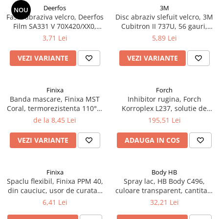
Deerfos
3M
NOU
Fasie abraziva velcro, Deerfos
Disc abraziv slefuit velcro, 3M
Film SA331 V 70X420/XX0,
Cubitron II 737U, 56 gauri,
slefuire pe uscat sau umed,
duritate P80 - P320, diametru
3,71 Lei
5,89 Lei
dimensiune 70 X 420 mm
Ø 150 mm
VEZI VARIANTE
VEZI VARIANTE
Finixa
Forch
Banda mascare, Finixa MST
Inhibitor rugina, Forch
Coral, termorezistenta 110°C,
Korroplex L237, solutie de
latime la alegere, lungime 50
neutralizare a ruginii,
de la 8,45 Lei
195,51 Lei
metri
convertor rugina, gramaj 1
litru
VEZI VARIANTE
ADAUGA IN COS
Finixa
Body HB
Spaclu flexibil, Finixa PPM 40,
Spray lac, HB Body C496,
din cauciuc, usor de curatat,
culoare transparent, cantitate
pentru chit
400 ml
6,41 Lei
32,21 Lei