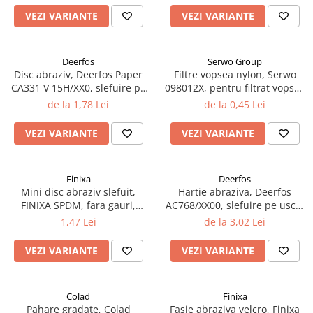
Curatat
Accesori cana
Indreptat fara vopsire
VEZI VARIANTE
VEZI VARIANTE
Decapant
PPS Sistem aplicat vopseaua
Prese tinichigerie
Degresant suprafete
Masurat
Deerfos
Serwo Group
2.5 MASCARE
Montat si demontat
Disc abraziv, Deerfos Paper
Filtre vopsea nylon, Serwo
Hartie mascare
Scule tinichigerie
CA331 V 15H/XX0, slefuire pe
098012X, pentru filtrat vopsea
uscat, diametru 150 mm
125 µ / 190 µ, pret 1 buc
Folie mascare
de la 1,78 Lei
de la 0,45 Lei
Tras tabla
Banda mascare
3.7 SUDURA
VEZI VARIANTE
VEZI VARIANTE
Suporti
Aparat sudura MIG - MAG
Pentru Cabine Vopsit
Aparat sudura MMA - TIG
2.6 SLEFUIRE
Finixa
Deerfos
Sarma sudura si electrozi
Mini disc abraziv slefuit,
Hartie abraziva, Deerfos
Disc abraziv velcro
Protectie suduri
FINIXA SPDM, fara gauri,
AC768/XX00, slefuire pe uscat
Hartie abraziva
3.8 USCARE VOPSEA
diametru Ø 35 mm
sau umed, dimensiune 230 x
1,47 Lei
de la 3,02 Lei
280 mm
Pasla abraziva
VEZI VARIANTE
VEZI VARIANTE
Bloc manual slefuire
2.7 FILLER / PRIMER
Epoxy Primer
Colad
Finixa
Filler
Pahare gradate, Colad
Fasie abraziva velcro, Finixa