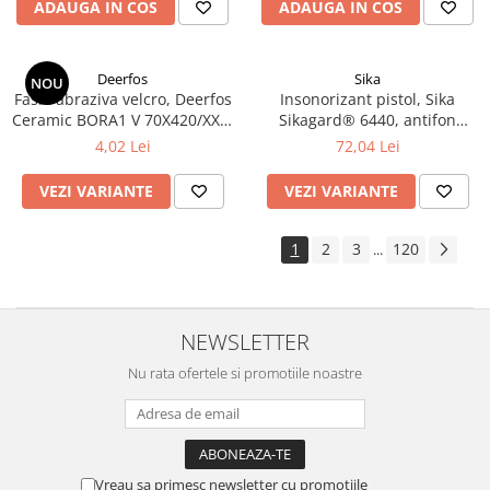
ADAUGA IN COS
ADAUGA IN COS
Deerfos
Sika
NOU
Fasie abraziva velcro, Deerfos
Insonorizant pistol, Sika
Ceramic BORA1 V 70X420/XX0,
Sikagard® 6440, antifon
ceramica, slefuire pe uscat
cauciucat, gri / negru,
4,02 Lei
72,04 Lei
sau umed, dimensiune 70 X
revopsibil, cantitate 1 litru
420 mm
VEZI VARIANTE
VEZI VARIANTE
1
2
3
120
...
NEWSLETTER
Nu rata ofertele si promotiile noastre
Vreau sa primesc newsletter cu promotiile