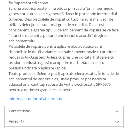
2.12 POLISHARE
fie împământată corect.
Sarcina electrică poate fi introdusă prin cablu (prin intermediul
Pasta polish
generatorului) sau este generată direct în pistol prin intermediul
Bureti Trizact
turbinei. Deși pistoalele de vopsit cu turbină sunt mai ușor de
utilizat, defecțiunile sunt mai greu de remediat. Din acest
Bureti polish
considerent, alegerea tipului de echipament de vopsire se va face
Lavete polish
în funcție de atenția pe care tehnicianul o acordă întreținerii
Faruri
echipamentului.
Pistoalele de vopsire pentru aplicare electrostatică sunt
2.13 REPARATIE PIELE
disponibile în două variante: pistoale convenționale cu presiune
2.14 ORGANIZARE ATELIER
redusă și Air-Assisted/ Airless cu presiune ridicată. Pistoalele cu
presiune redusă asigură o acoperire mai bună, iar cele cu
2.15 Detailing Auto
presiune ridicată o aplicare rapidă.
Toate produsele Selemix pot fi aplicate electrostatic. În funcție de
echipamentul de vopsire ales, unele produse pot necesita
adaosul unei cantități reduse de Aditiv electrostatic SPP6970
pentru a optimiza gradul de acoperire.
Informatii conformitate produs
Caracteristici
Video
(1)