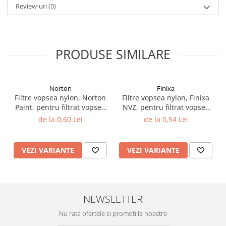
Review-uri
(0)
PRODUSE SIMILARE
Norton
Finixa
Filtre vopsea nylon, Norton
Filtre vopsea nylon, Finixa
Paint, pentru filtrat vopsea
NVZ, pentru filtrat vopsea
125 µ / 190 µ, pret 1 buc
125 µ / 190 µ, pret 1 buc
de la 0,60 Lei
de la 0,54 Lei
VEZI VARIANTE
VEZI VARIANTE
NEWSLETTER
Nu rata ofertele si promotiile noastre