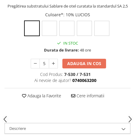
Filler UV
Pregătirea substratului Sablare de otel curatata la standardul SA 2,5
Intaritor Primer
Culoare*
: 10% LUCIOS
Spray Primer
2.8 PREGATIREA VOPSELEI
Cupe mixare
IN STOC
Verificat vopseaua
Durata de livrare:
48 ore
Cartele verificat nuanta
Filtre vopsea
ADAUGA IN COS
Diluant vopsea si lac
Cod Produs:
7-530 / 7-531
Agent dilutie vopsea apa
Ai nevoie de ajutor?
0740063200
Diluant nitro
Diluant pentru pierdere
Adauga la Favorite
Cere informatii
Diverse
Accelerator
2.9 VOPSELE AUTO
Vopsea auto preparata
Descriere
Vopsea Ready Mix