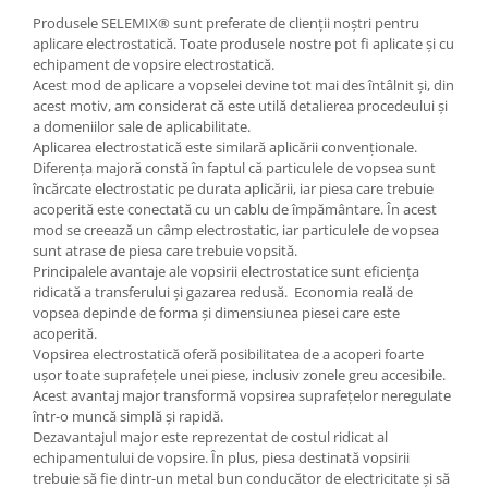
Produsele SELEMIX® sunt preferate de clienții noștri pentru
Vopsea industriala
aplicare electrostatică. Toate produsele nostre pot fi aplicate și cu
Intaritor vopsea 2K
echipament de vopsire electrostatică.
Vopsea Spray
Acest mod de aplicare a vopselei devine tot mai des întâlnit și, din
acest motiv, am considerat că este utilă detalierea procedeului și
2.10 LAC AUTO
a domeniilor sale de aplicabilitate.
Lac auto MS
Aplicarea electrostatică este similară aplicării convenționale.
Diferența majoră constă în faptul că particulele de vopsea sunt
Lac auto HS
încărcate electrostatic pe durata aplicării, iar piesa care trebuie
Lac auto UHS
acoperită este conectată cu un cablu de împământare. În acest
Lac auto Ceramic
mod se creează un câmp electrostatic, iar particulele de vopsea
sunt atrase de piesa care trebuie vopsită.
Lac auto Mat
Principalele avantaje ale vopsirii electrostatice sunt eficiența
Lac auto Retus
ridicată a transferului și gazarea redusă. Economia reală de
vopsea depinde de forma și dimensiunea piesei care este
Agent de matuire
acoperită.
INTRETINERE CABINE VOPSIT
Vopsirea electrostatică oferă posibilitatea de a acoperi foarte
ușor toate suprafețele unei piese, inclusiv zonele greu accesibile.
Pereti cabinei
Acest avantaj major transformă vopsirea suprafețelor neregulate
2.11 CORECTIE VOPSEA
într-o muncă simplă și rapidă.
Dezavantajul major este reprezentat de costul ridicat al
Indepartat impuritati
echipamentului de vopsire. În plus, piesa destinată vopsirii
Reconditionat suprafete
trebuie să fie dintr-un metal bun conducător de electricitate și să