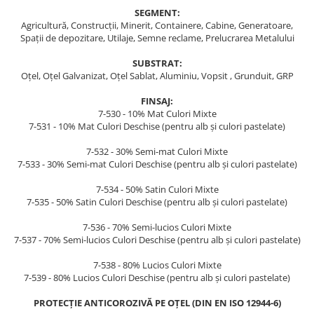
Curatat
Accesori cana
SEGMENT:
Indreptat fara vopsire
Agricultură, Construcții, Minerit, Containere, Cabine, Generatoare,
Decapant
PPS Sistem aplicat vopseaua
Prese tinichigerie
Spații de depozitare, Utilaje, Semne reclame, Prelucrarea Metalului
Degresant suprafete
Masurat
2.5 MASCARE
SUBSTRAT:
Montat si demontat
Oțel, Oțel Galvanizat, Oțel Sablat, Aluminiu, Vopsit , Grunduit, GRP
Hartie mascare
Scule tinichigerie
FINSAJ:
Folie mascare
Tras tabla
7-530 - 10% Mat Culori Mixte
Banda mascare
3.7 SUDURA
7-531 - 10% Mat Culori Deschise (pentru alb și culori pastelate)
Suporti
Aparat sudura MIG - MAG
7-532 - 30% Semi-mat Culori Mixte
Pentru Cabine Vopsit
Aparat sudura MMA - TIG
7-533 - 30% Semi-mat Culori Deschise (pentru alb și culori pastelate)
2.6 SLEFUIRE
Sarma sudura si electrozi
7-534 - 50% Satin Culori Mixte
Disc abraziv velcro
Protectie suduri
7-535 - 50% Satin Culori Deschise (pentru alb și culori pastelate)
Hartie abraziva
3.8 USCARE VOPSEA
7-536 - 70% Semi-lucios Culori Mixte
Pasla abraziva
7-537 - 70% Semi-lucios Culori Deschise (pentru alb și culori pastelate)
Bloc manual slefuire
7-538 - 80% Lucios Culori Mixte
2.7 FILLER / PRIMER
7-539 - 80% Lucios Culori Deschise (pentru alb și culori pastelate)
Epoxy Primer
PROTECȚIE ANTICOROZIVĂ PE OȚEL (DIN EN ISO 12944-6)
Filler