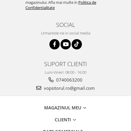
2.12 POLISHARE
magazinului. Afla mai multe in
Politica de
Confidentialitate
Pasta polish
Bureti Trizact
SOCIAL
Bureti polish
Urmareste-ne in social media
Lavete polish
Faruri
2.13 REPARATIE PIELE
2.14 ORGANIZARE ATELIER
SUPORT CLIENTI
2.15 Detailing Auto
Luni-Vineri: 08:00 - 16:00
0740063200
vopsitorul.ro@gmail.com
MAGAZINUL MEU
CLIENTI