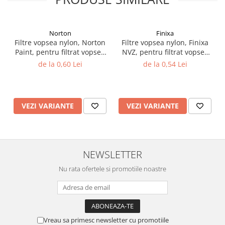
Vopsea industriala
Intaritor vopsea 2K
Norton
Finixa
Vopsea Spray
Filtre vopsea nylon, Norton
Filtre vopsea nylon, Finixa
2.10 LAC AUTO
Paint, pentru filtrat vopsea
NVZ, pentru filtrat vopsea
125 µ / 190 µ, pret 1 buc
125 µ / 190 µ, pret 1 buc
de la 0,60 Lei
de la 0,54 Lei
Lac auto MS
Lac auto HS
Lac auto UHS
VEZI VARIANTE
VEZI VARIANTE
Lac auto Ceramic
Lac auto Mat
Lac auto Retus
Agent de matuire
NEWSLETTER
INTRETINERE CABINE VOPSIT
Nu rata ofertele si promotiile noastre
Pereti cabinei
2.11 CORECTIE VOPSEA
Indepartat impuritati
Reconditionat suprafete
Vreau sa primesc newsletter cu promotiile