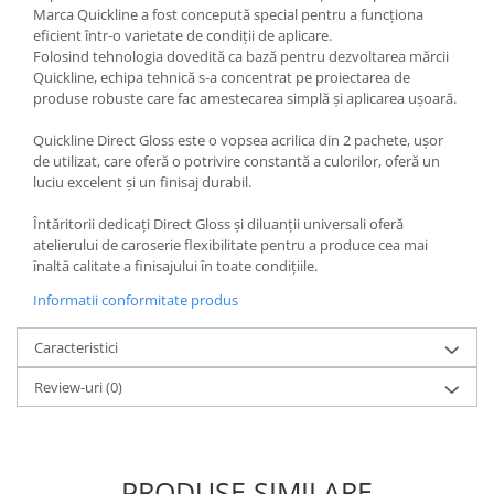
Marca Quickline a fost concepută special pentru a funcționa
Filler UV
eficient într-o varietate de condiții de aplicare.
Intaritor Primer
Folosind tehnologia dovedită ca bază pentru dezvoltarea mărcii
Quickline, echipa tehnică s-a concentrat pe proiectarea de
Spray Primer
produse robuste care fac amestecarea simplă și aplicarea ușoară.
2.8 PREGATIREA VOPSELEI
Quickline Direct Gloss este o vopsea acrilica din 2 pachete, ușor
Cupe mixare
de utilizat, care oferă o potrivire constantă a culorilor, oferă un
Verificat vopseaua
luciu excelent și un finisaj durabil.
Cartele verificat nuanta
Întăritorii dedicați Direct Gloss și diluanții universali oferă
Filtre vopsea
atelierului de caroserie flexibilitate pentru a produce cea mai
Diluant vopsea si lac
înaltă calitate a finisajului în toate condițiile.
Agent dilutie vopsea apa
Informatii conformitate produs
Diluant nitro
Diluant pentru pierdere
Caracteristici
Diverse
Review-uri
(0)
Accelerator
2.9 VOPSELE AUTO
Vopsea auto preparata
PRODUSE SIMILARE
Vopsea Ready Mix