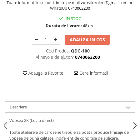
Toate informatiile se pot trimite pe mail
vopsitorul.ro@gmail.com
ori
Curatat
Accesori cana
Indreptat fara vopsire
WhatsUp
0740063200
Decapant
PPS Sistem aplicat vopseaua
Prese tinichigerie
IN STOC
Degresant suprafete
Masurat
Durata de livrare:
48 ore
2.5 MASCARE
Montat si demontat
Hartie mascare
Scule tinichigerie
ADAUGA IN COS
Folie mascare
Tras tabla
Cod Produs:
QDG-100
Banda mascare
3.7 SUDURA
Ai nevoie de ajutor?
0740063200
Suporti
Aparat sudura MIG - MAG
Pentru Cabine Vopsit
Adauga la Favorite
Cere informatii
Aparat sudura MMA - TIG
2.6 SLEFUIRE
Sarma sudura si electrozi
Disc abraziv velcro
Protectie suduri
Hartie abraziva
3.8 USCARE VOPSEA
Pasla abraziva
Descriere
Bloc manual slefuire
2.7 FILLER / PRIMER
Vopsea 2K (Luciu direct)
Epoxy Primer
Toate atelierele de caroserie trebuie să poată produce finisaje de
Filler
vopsea de bună calitate, indiferent de condițiile de aplicare.