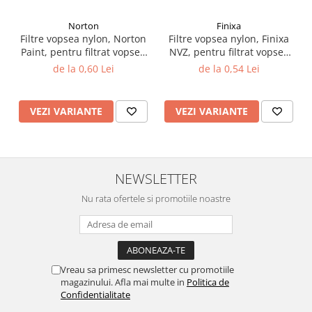
Filler UV
Norton
Finixa
Intaritor Primer
Filtre vopsea nylon, Norton
Filtre vopsea nylon, Finixa
Spray Primer
Paint, pentru filtrat vopsea
NVZ, pentru filtrat vopsea
125 µ / 190 µ, pret 1 buc
125 µ / 190 µ, pret 1 buc
de la 0,60 Lei
de la 0,54 Lei
2.8 PREGATIREA VOPSELEI
Cupe mixare
Verificat vopseaua
VEZI VARIANTE
VEZI VARIANTE
Cartele verificat nuanta
Filtre vopsea
Diluant vopsea si lac
NEWSLETTER
Agent dilutie vopsea apa
Nu rata ofertele si promotiile noastre
Diluant nitro
Diluant pentru pierdere
Diverse
Accelerator
Vreau sa primesc newsletter cu promotiile
2.9 VOPSELE AUTO
magazinului. Afla mai multe in
Politica de
Vopsea auto preparata
Confidentialitate
Vopsea Ready Mix