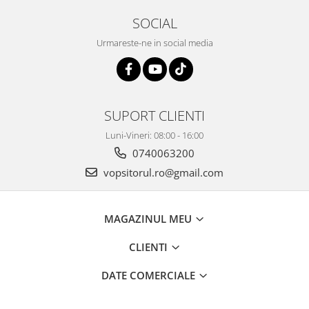
Vopsea industriala
SOCIAL
Intaritor vopsea 2K
Urmareste-ne in social media
Vopsea Spray
2.10 LAC AUTO
Lac auto MS
Lac auto HS
SUPORT CLIENTI
Lac auto UHS
Luni-Vineri: 08:00 - 16:00
Lac auto Ceramic
0740063200
Lac auto Mat
vopsitorul.ro@gmail.com
Lac auto Retus
Agent de matuire
INTRETINERE CABINE VOPSIT
MAGAZINUL MEU
Pereti cabinei
CLIENTI
2.11 CORECTIE VOPSEA
DATE COMERCIALE
Indepartat impuritati
Reconditionat suprafete