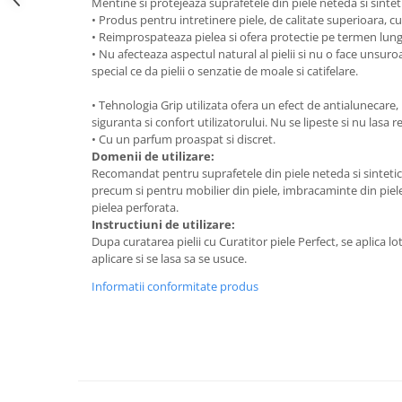
Mentine si protejeaza suprafetele din piele neteda si sintet
Curatat
Accesori cana
Indreptat fara vopsire
• Produs pentru intretinere piele, de calitate superioara, c
Decapant
• Reimprospateaza pielea si ofera protectie pe termen lung 
PPS Sistem aplicat vopseaua
Prese tinichigerie
• Nu afecteaza aspectul natural al pielii si nu o face unsuroa
Degresant suprafete
Masurat
special ce da pielii o senzatie de moale si catifelare.
2.5 MASCARE
Montat si demontat
• Tehnologia Grip utilizata ofera un efect de antialunecare
Hartie mascare
Scule tinichigerie
siguranta si confort utilizatorului. Nu se lipeste si nu lasa 
Folie mascare
Tras tabla
• Cu un parfum proaspat si discret.
Banda mascare
Domenii de utilizare:
3.7 SUDURA
Recomandat pentru suprafetele din piele neteda si sintetica
Suporti
Aparat sudura MIG - MAG
precum si pentru mobilier din piele, imbracaminte din pie
Pentru Cabine Vopsit
pielea perforata.
Aparat sudura MMA - TIG
2.6 SLEFUIRE
Instructiuni de utilizare:
Sarma sudura si electrozi
Dupa curatarea pielii cu Curatitor piele Perfect, se aplica 
Disc abraziv velcro
Protectie suduri
aplicare si se lasa sa se usuce.
Hartie abraziva
3.8 USCARE VOPSEA
Informatii conformitate produs
Pasla abraziva
Bloc manual slefuire
2.7 FILLER / PRIMER
Epoxy Primer
Filler