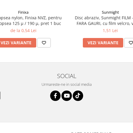
Finixa
Sunmight
vopsea nylon, Finixa NVZ, pentru
Disc abraziv, Sunmight FILM -
 vopsea 125 µ / 190 µ, pret 1 buc
FARA GAURI, cu film velcro, 
diametru 75 mm
de la 0,54 Lei
1,51 Lei
VEZI VARIANTE
VEZI VARIANTE
SOCIAL
Urmareste-ne in social media