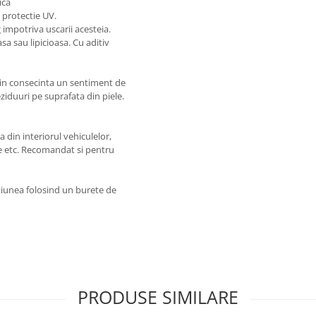
ica
u protectie UV.
impotriva uscarii acesteia.
sa sau lipicioasa. Cu aditiv
, in consecinta un sentiment de
reziduuri pe suprafata din piele.
 din interiorul vehiculelor,
le etc. Recomandat si pentru
lotiunea folosind un burete de
PRODUSE SIMILARE