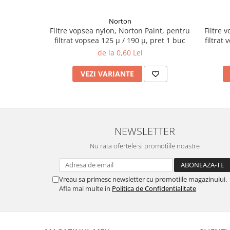
Filler UV
Norton
Intaritor Primer
Filtre vopsea nylon, Norton Paint, pentru
Filtre 
Spray Primer
filtrat vopsea 125 µ / 190 µ, pret 1 buc
filtrat
2.8 PREGATIREA VOPSELEI
de la 0,60 Lei
Cupe mixare
VEZI VARIANTE
Verificat vopseaua
Cartele verificat nuanta
Filtre vopsea
Diluant vopsea si lac
NEWSLETTER
Agent dilutie vopsea apa
Nu rata ofertele si promotiile noastre
Diluant nitro
Diluant pentru pierdere
Diverse
Vreau sa primesc newsletter cu promotiile magazinului.
Accelerator
Afla mai multe in
Politica de Confidentialitate
2.9 VOPSELE AUTO
Vopsea auto preparata
Vopsea Ready Mix