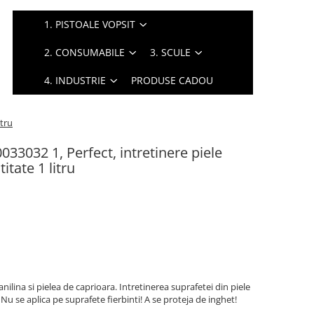
1. PISTOALE VOPSIT
2. CONSUMABILE
3. SCULE
4. INDUSTRIE
PRODUSE CADOU
itru
33032 1, Perfect, intretinere piele
itate 1 litru
lina si pielea de caprioara. Intretinerea suprafetei din piele
Nu se aplica pe suprafete fierbinti! A se proteja de inghet!