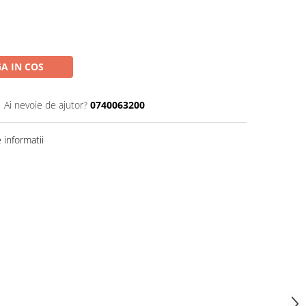
A IN COS
Ai nevoie de ajutor?
0740063200
informatii