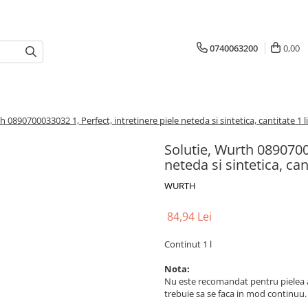
0740063200
0,00
h 0890700033032 1, Perfect, intretinere piele neteda si sintetica, cantitate 1 l
Solutie, Wurth 08907000
neteda si sintetica, cant
WURTH
84,94 Lei
Continut 1 l
Nota:
Nu este recomandat pentru pielea ani
trebuie sa se faca in mod continuu. 