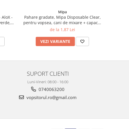
Mipa
-59%
 AloX -
Pahare gradate, Mipa Disposable Clear,
Disc ab
verde,
pentru vopsea, cani de mixare + capace,
prindere v
diferite marimi
de la 1,87 Lei
6
VEZI VARIANTE
V
SUPORT CLIENTI
Luni-Vineri: 08:00 - 16:00
0740063200
vopsitorul.ro@gmail.com