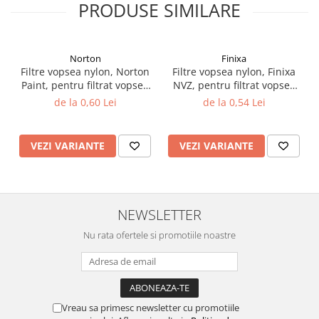
PRODUSE SIMILARE
Filler UV
Intaritor Primer
Spray Primer
Norton
Finixa
2.8 PREGATIREA VOPSELEI
Filtre vopsea nylon, Norton
Filtre vopsea nylon, Finixa
Paint, pentru filtrat vopsea
NVZ, pentru filtrat vopsea
Cupe mixare
125 µ / 190 µ, pret 1 buc
125 µ / 190 µ, pret 1 buc
de la 0,60 Lei
de la 0,54 Lei
Verificat vopseaua
Cartele verificat nuanta
VEZI VARIANTE
VEZI VARIANTE
Filtre vopsea
Diluant vopsea si lac
Agent dilutie vopsea apa
Diluant nitro
NEWSLETTER
Diluant pentru pierdere
Nu rata ofertele si promotiile noastre
Diverse
Accelerator
2.9 VOPSELE AUTO
Vopsea auto preparata
Vreau sa primesc newsletter cu promotiile
Vopsea Ready Mix