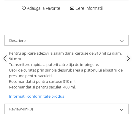
Curatat
Accesori cana
Indreptat fara vopsire
Adauga la Favorite
Cere informatii
Decapant
PPS Sistem aplicat vopseaua
Prese tinichigerie
Degresant suprafete
Masurat
2.5 MASCARE
Montat si demontat
Hartie mascare
Scule tinichigerie
Descriere
Folie mascare
Tras tabla
Banda mascare
3.7 SUDURA
Pentru aplicare adezivi la salam dar si cartuse de 310 ml cu diam.
Suporti
50 mm.
Aparat sudura MIG - MAG
Transmitere rapida a puterii catre tija de impingere.
Pentru Cabine Vopsit
Aparat sudura MMA - TIG
Usor de curatat prin simpla desurubarea a pistonului albastru de
2.6 SLEFUIRE
presiune pentru saculeti.
Sarma sudura si electrozi
Recomandat si pentru cartuse 310 ml.
Disc abraziv velcro
Protectie suduri
Recomandat si pentru saculeti 400 ml.
Hartie abraziva
3.8 USCARE VOPSEA
Informatii conformitate produs
Pasla abraziva
Bloc manual slefuire
Review-uri
(0)
2.7 FILLER / PRIMER
Epoxy Primer
Filler