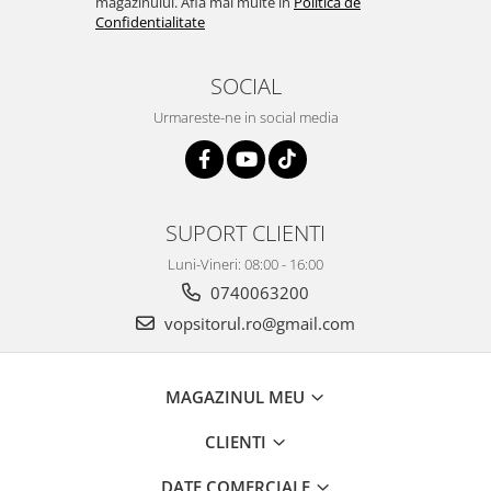
magazinului. Afla mai multe in
Politica de
Confidentialitate
Vopsea industriala
Intaritor vopsea 2K
SOCIAL
Vopsea Spray
2.10 LAC AUTO
Urmareste-ne in social media
Lac auto MS
Lac auto HS
Lac auto UHS
SUPORT CLIENTI
Lac auto Ceramic
Lac auto Mat
Luni-Vineri: 08:00 - 16:00
Lac auto Retus
0740063200
Agent de matuire
vopsitorul.ro@gmail.com
INTRETINERE CABINE VOPSIT
Pereti cabinei
MAGAZINUL MEU
2.11 CORECTIE VOPSEA
CLIENTI
Indepartat impuritati
Reconditionat suprafete
DATE COMERCIALE