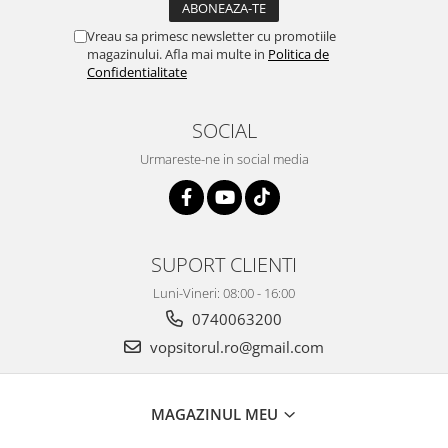
2.12 POLISHARE
Vreau sa primesc newsletter cu promotiile
Pasta polish
magazinului. Afla mai multe in
Politica de
Bureti Trizact
Confidentialitate
Bureti polish
Lavete polish
SOCIAL
Faruri
Urmareste-ne in social media
2.13 REPARATIE PIELE
2.14 ORGANIZARE ATELIER
2.15 Detailing Auto
SUPORT CLIENTI
Luni-Vineri: 08:00 - 16:00
0740063200
vopsitorul.ro@gmail.com
MAGAZINUL MEU