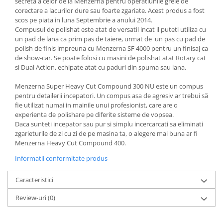
secreta a celor de la Menzerna pentru operatiunile grele de
Filler UV
corectare a lacurilor dure sau foarte zgariate. Acest produs a fost
scos pe piata in luna Septembrie a anului 2014.
Intaritor Primer
Compusul de polishat este atat de versatil incat il puteti utiliza cu
Spray Primer
un pad de lana ca prim pas de taiere, urmat de un pas cu pad de
polish de finis impreuna cu Menzerna SF 4000 pentru un finisaj ca
2.8 PREGATIREA VOPSELEI
de show-car. Se poate folosi cu masini de polishat atat Rotary cat
Cupe mixare
si Dual Action, echipate atat cu paduri din spuma sau lana.
Verificat vopseaua
Menzerna Super Heavy Cut Compound 300 NU este un compus
Cartele verificat nuanta
pentru detailerii incepatori. Un compus asa de agresiv ar trebui să
Filtre vopsea
fie utilizat numai in mainile unui profesionist, care are o
experienta de polishare pe diferite sisteme de vopsea.
Diluant vopsea si lac
Daca sunteti incepator sau pur si simplu incercarcati sa eliminati
Agent dilutie vopsea apa
zgarieturile de zi cu zi de pe masina ta, o alegere mai buna ar fi
Diluant nitro
Menzerna Heavy Cut Compound 400.
Diluant pentru pierdere
Informatii conformitate produs
Diverse
Caracteristici
Accelerator
2.9 VOPSELE AUTO
Review-uri
(0)
Vopsea auto preparata
Vopsea Ready Mix