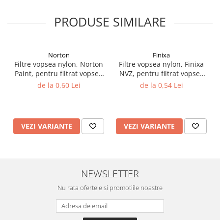
Vopsea industriala
PRODUSE SIMILARE
Intaritor vopsea 2K
Vopsea Spray
2.10 LAC AUTO
Norton
Finixa
Filtre vopsea nylon, Norton
Filtre vopsea nylon, Finixa
Lac auto MS
Paint, pentru filtrat vopsea
NVZ, pentru filtrat vopsea
Lac auto HS
125 µ / 190 µ, pret 1 buc
125 µ / 190 µ, pret 1 buc
de la 0,60 Lei
de la 0,54 Lei
Lac auto UHS
Lac auto Ceramic
Lac auto Mat
VEZI VARIANTE
VEZI VARIANTE
Lac auto Retus
Agent de matuire
INTRETINERE CABINE VOPSIT
Pereti cabinei
NEWSLETTER
2.11 CORECTIE VOPSEA
Nu rata ofertele si promotiile noastre
Indepartat impuritati
Reconditionat suprafete