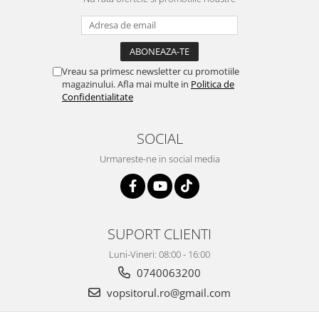
2.12 POLISHARE
Pasta polish
Bureti Trizact
Bureti polish
Vreau sa primesc newsletter cu promotiile
Lavete polish
magazinului. Afla mai multe in
Politica de
Confidentialitate
Faruri
2.13 REPARATIE PIELE
SOCIAL
2.14 ORGANIZARE ATELIER
Urmareste-ne in social media
2.15 Detailing Auto
SUPORT CLIENTI
Luni-Vineri: 08:00 - 16:00
0740063200
vopsitorul.ro@gmail.com