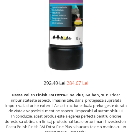
Pentru SATA
Insonorizant
PIESE REPARATIE PISTOALE
Compresor 220V
Pentru Walcom
Mastic etansare
4.5 VOPSELE INDUSTRIALE
Compresor 380V
1.3 ACCESORI PISTOALE VOPSIT
Tratarea Ruginii
Compresor surub
Primer 1K
Ceara protectie
Curatat
Rezervor aer
Primer 2K
Mastic pensulabil
Cuple rapide
Ulei compresor
Aditivi
2.3 CHIT
Diverse
Suflat
4.6 PREGATIRE SUPRAFATA
Filtre vopsea pentru cana
Chit Poliesteric Universal
3.4 POLISHARE
Furtun alimentare aer
Chit cu Fibre de Sticla
Masina polishat Ø 75 mm
Manometre
Chit pentru Plastic
Masina polishat Ø 125 - 180 mm
Suport pistol
Chit pentru Aluminiu
Masina polishat cu acumulator
1.4 FILTRARE AER
Chit Special
Statii de incarcare
292,49 Lei
284,67 Lei
Chit Pistolabil
Baterie filtrare aer vopsitorie
3.5 SCULE POLIZARE
Pasta Polish Finish 3M Extra-Fine Plus, Galben, 1L
nu doar
Rasina si fibra de sticla
Filtre cu montare pe furtun
Polizoare pe aer
imbunatateste aspectul masinii tale, dar si protejeaza suprafata
Scule speciale pentru chit
Consumabile filtre aer
impotriva factorilor externi. Aceasta actiune duala prelungeste durata
Curatat suprafate
2.4 PREGATIREA SUPRAFETEI
de viata a vopselei si mentine aspectul impecabil al automobilului.
1.5 CANA PISTOALE VOPSIT
Polizor electric
In concluzie, acest produs este alegerea perfecta pentru oricine
Pompa lichid
Cana pistol
Consumabile
doreste sa obtina un finisaj profesional fara eforturi mari. Investeste in
Pasta Polish Finish 3M Extra-Fine Plus si bucura-te de o masina cu un
Lavete
Cana pistol presurizare
3.6 INDREPTAT CAROSERIE