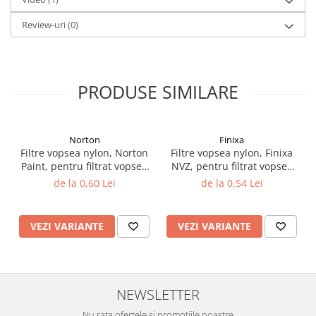
Vopsea industriala
Review-uri
(0)
Intaritor vopsea 2K
Vopsea Spray
2.10 LAC AUTO
PRODUSE SIMILARE
Lac auto MS
Lac auto HS
Lac auto UHS
Norton
Finixa
Lac auto Ceramic
Filtre vopsea nylon, Norton
Filtre vopsea nylon, Finixa
Paint, pentru filtrat vopsea
NVZ, pentru filtrat vopsea
Lac auto Mat
125 µ / 190 µ, pret 1 buc
125 µ / 190 µ, pret 1 buc
de la 0,60 Lei
de la 0,54 Lei
Lac auto Retus
Agent de matuire
INTRETINERE CABINE VOPSIT
VEZI VARIANTE
VEZI VARIANTE
Pereti cabinei
2.11 CORECTIE VOPSEA
Indepartat impuritati
NEWSLETTER
Reconditionat suprafete
Nu rata ofertele si promotiile noastre