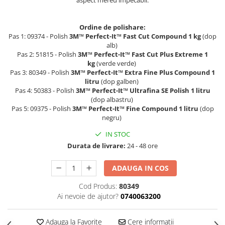
aspect mereu impecabil.
Curatat
Accesori cana
Indreptat fara vopsire
Decapant
PPS Sistem aplicat vopseaua
Prese tinichigerie
Ordine de polishare:
Degresant suprafete
Pas 1: 09374 - Polish
3M™ Perfect-It™ Fast Cut Compound
1 kg
(dop
Masurat
2.5 MASCARE
alb)
Montat si demontat
Pas 2: 51815 - Polish
3M™ Perfect-It™ Fast Cut Plus Extreme 1
Hartie mascare
Scule tinichigerie
kg
(verde verde)
Pas 3: 80349 - Polish
3M™ Perfect-It™ Extra Fine Plus Compound 1
Folie mascare
Tras tabla
litru
(dop galben)
Banda mascare
3.7 SUDURA
Pas 4: 50383 - Polish
3M™ Perfect-It™ Ultrafina SE Polish 1 litru
Suporti
(dop albastru)
Aparat sudura MIG - MAG
Pas 5: 09375 - Polish
3M™ Perfect-It™ Fine Compound 1 litru
(dop
Pentru Cabine Vopsit
Aparat sudura MMA - TIG
negru)
2.6 SLEFUIRE
Sarma sudura si electrozi
IN STOC
Disc abraziv velcro
Protectie suduri
Durata de livrare:
24 - 48 ore
Hartie abraziva
3.8 USCARE VOPSEA
Pasla abraziva
ADAUGA IN COS
Bloc manual slefuire
Cod Produs:
80349
2.7 FILLER / PRIMER
Ai nevoie de ajutor?
0740063200
Epoxy Primer
Adauga la Favorite
Cere informatii
Filler