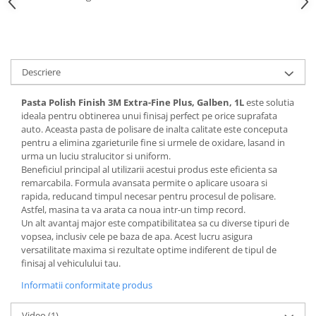
Filler UV
Intaritor Primer
Spray Primer
2.8 PREGATIREA VOPSELEI
Descriere
Cupe mixare
Pasta Polish Finish 3M Extra-Fine Plus, Galben, 1L
este solutia
Verificat vopseaua
ideala pentru obtinerea unui finisaj perfect pe orice suprafata
Cartele verificat nuanta
auto. Aceasta pasta de polisare de inalta calitate este conceputa
pentru a elimina zgarieturile fine si urmele de oxidare, lasand in
Filtre vopsea
urma un luciu stralucitor si uniform.
Diluant vopsea si lac
Beneficiul principal al utilizarii acestui produs este eficienta sa
Agent dilutie vopsea apa
remarcabila. Formula avansata permite o aplicare usoara si
rapida, reducand timpul necesar pentru procesul de polisare.
Diluant nitro
Astfel, masina ta va arata ca noua intr-un timp record.
Diluant pentru pierdere
Un alt avantaj major este compatibilitatea sa cu diverse tipuri de
vopsea, inclusiv cele pe baza de apa. Acest lucru asigura
Diverse
versatilitate maxima si rezultate optime indiferent de tipul de
Accelerator
finisaj al vehiculului tau.
2.9 VOPSELE AUTO
Informatii conformitate produs
Vopsea auto preparata
Vopsea Ready Mix
Video
(1)