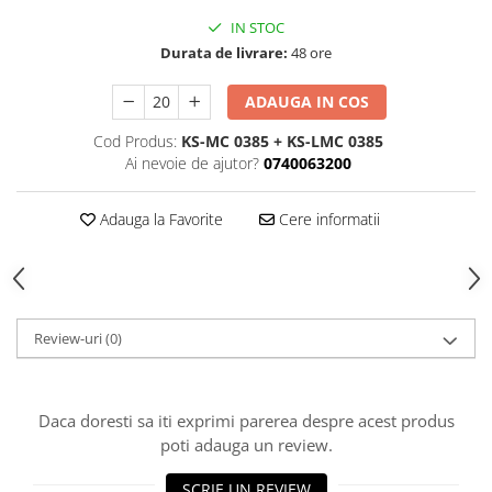
Curatat
Accesori cana
Indreptat fara vopsire
IN STOC
Decapant
PPS Sistem aplicat vopseaua
Prese tinichigerie
Durata de livrare:
48 ore
Degresant suprafete
Masurat
2.5 MASCARE
ADAUGA IN COS
Montat si demontat
Hartie mascare
Scule tinichigerie
Cod Produs:
KS-MC 0385 + KS-LMC 0385
Folie mascare
Ai nevoie de ajutor?
0740063200
Tras tabla
Banda mascare
3.7 SUDURA
Suporti
Adauga la Favorite
Cere informatii
Aparat sudura MIG - MAG
Pentru Cabine Vopsit
Aparat sudura MMA - TIG
2.6 SLEFUIRE
Sarma sudura si electrozi
Disc abraziv velcro
Protectie suduri
Hartie abraziva
Review-uri
(0)
3.8 USCARE VOPSEA
Pasla abraziva
Bloc manual slefuire
Daca doresti sa iti exprimi parerea despre acest produs
2.7 FILLER / PRIMER
poti adauga un review.
Epoxy Primer
Filler
SCRIE UN REVIEW