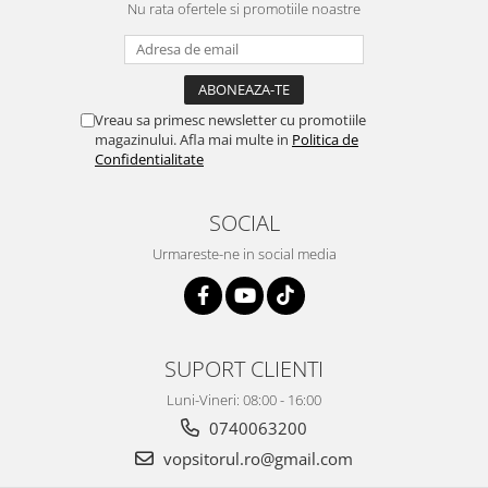
Nu rata ofertele si promotiile noastre
Vopsea industriala
Intaritor vopsea 2K
Vopsea Spray
2.10 LAC AUTO
Vreau sa primesc newsletter cu promotiile
magazinului. Afla mai multe in
Politica de
Lac auto MS
Confidentialitate
Lac auto HS
Lac auto UHS
SOCIAL
Lac auto Ceramic
Urmareste-ne in social media
Lac auto Mat
Lac auto Retus
Agent de matuire
INTRETINERE CABINE VOPSIT
SUPORT CLIENTI
Pereti cabinei
Luni-Vineri: 08:00 - 16:00
2.11 CORECTIE VOPSEA
0740063200
Indepartat impuritati
vopsitorul.ro@gmail.com
Reconditionat suprafete