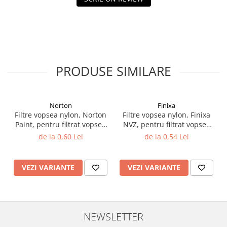
Filler UV
Intaritor Primer
Spray Primer
2.8 PREGATIREA VOPSELEI
Cupe mixare
PRODUSE SIMILARE
Verificat vopseaua
Cartele verificat nuanta
Filtre vopsea
Norton
Finixa
Filtre vopsea nylon, Norton
Filtre vopsea nylon, Finixa
Diluant vopsea si lac
Paint, pentru filtrat vopsea
NVZ, pentru filtrat vopsea
Agent dilutie vopsea apa
125 µ / 190 µ, pret 1 buc
125 µ / 190 µ, pret 1 buc
de la 0,60 Lei
de la 0,54 Lei
Diluant nitro
Diluant pentru pierdere
VEZI VARIANTE
VEZI VARIANTE
Diverse
Accelerator
2.9 VOPSELE AUTO
Vopsea auto preparata
NEWSLETTER
Vopsea Ready Mix