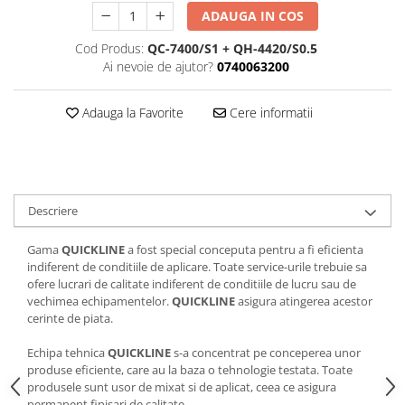
Curatat
Accesori cana
ADAUGA IN COS
Indreptat fara vopsire
Decapant
PPS Sistem aplicat vopseaua
Prese tinichigerie
Cod Produs:
QC-7400/S1 + QH-4420/S0.5
Degresant suprafete
Ai nevoie de ajutor?
0740063200
Masurat
2.5 MASCARE
Montat si demontat
Hartie mascare
Adauga la Favorite
Cere informatii
Scule tinichigerie
Folie mascare
Tras tabla
Banda mascare
3.7 SUDURA
Suporti
Aparat sudura MIG - MAG
Pentru Cabine Vopsit
Descriere
Aparat sudura MMA - TIG
2.6 SLEFUIRE
Sarma sudura si electrozi
Gama
QUICKLINE
a fost special conceputa pentru a fi eficienta
Disc abraziv velcro
Protectie suduri
indiferent de conditiile de aplicare. Toate service-urile trebuie sa
Hartie abraziva
3.8 USCARE VOPSEA
ofere lucrari de calitate indiferent de conditiile de lucru sau de
vechimea echipamentelor.
QUICKLINE
asigura atingerea acestor
Pasla abraziva
cerinte de piata.
Bloc manual slefuire
2.7 FILLER / PRIMER
Echipa tehnica
QUICKLINE
s-a concentrat pe conceperea unor
produse eficiente, care au la baza o tehnologie testata. Toate
Epoxy Primer
produsele sunt usor de mixat si de aplicat, ceea ce asigura
Filler
permanent finisari de calitate.