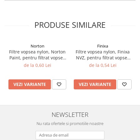
Vopsea industriala
Intaritor vopsea 2K
PRODUSE SIMILARE
Vopsea Spray
2.10 LAC AUTO
Lac auto MS
Norton
Finixa
Lac auto HS
Filtre vopsea nylon, Norton
Filtre vopsea nylon, Finixa
Paint, pentru filtrat vopsea
NVZ, pentru filtrat vopsea
Lac auto UHS
125 µ / 190 µ, pret 1 buc
125 µ / 190 µ, pret 1 buc
de la 0,60 Lei
de la 0,54 Lei
Lac auto Ceramic
Lac auto Mat
Lac auto Retus
VEZI VARIANTE
VEZI VARIANTE
Agent de matuire
INTRETINERE CABINE VOPSIT
Pereti cabinei
NEWSLETTER
2.11 CORECTIE VOPSEA
Nu rata ofertele si promotiile noastre
Indepartat impuritati
Reconditionat suprafete