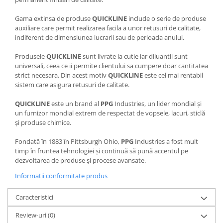
Filler UV
Gama extinsa de produse
QUICKLINE
include o serie de produse
Intaritor Primer
auxiliare care permit realizarea facila a unor retusuri de calitate,
Spray Primer
indiferent de dimensiunea lucrarii sau de perioada anului.
2.8 PREGATIREA VOPSELEI
Produsele
QUICKLINE
sunt livrate la cutie iar diluantii sunt
Cupe mixare
universali, ceea ce ii permite clientului sa cumpere doar cantitatea
strict necesara. Din acest motiv
QUICKLINE
este cel mai rentabil
Verificat vopseaua
sistem care asigura retusuri de calitate.
Cartele verificat nuanta
Filtre vopsea
QUICKLINE
este un brand al
PPG
Industries, un lider mondial și
un furnizor mondial extrem de respectat de vopsele, lacuri, sticlă
Diluant vopsea si lac
și produse chimice.
Agent dilutie vopsea apa
Fondată în 1883 în Pittsburgh Ohio,
PPG
Industries a fost mult
Diluant nitro
timp în fruntea tehnologiei și continuă să pună accentul pe
Diluant pentru pierdere
dezvoltarea de produse și procese avansate.
Diverse
Informatii conformitate produs
Accelerator
2.9 VOPSELE AUTO
Caracteristici
Vopsea auto preparata
Review-uri
(0)
Vopsea Ready Mix