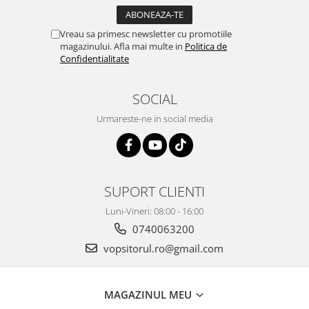
2.12 POLISHARE
Pasta polish
Vreau sa primesc newsletter cu promotiile
Bureti Trizact
magazinului. Afla mai multe in
Politica de
Confidentialitate
Bureti polish
Lavete polish
SOCIAL
Faruri
2.13 REPARATIE PIELE
Urmareste-ne in social media
2.14 ORGANIZARE ATELIER
2.15 Detailing Auto
SUPORT CLIENTI
Luni-Vineri: 08:00 - 16:00
0740063200
vopsitorul.ro@gmail.com
MAGAZINUL MEU