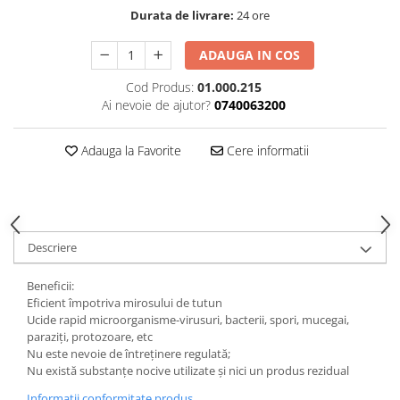
Curatat
Accesori cana
Durata de livrare:
24 ore
Indreptat fara vopsire
Decapant
PPS Sistem aplicat vopseaua
Prese tinichigerie
ADAUGA IN COS
Degresant suprafete
Masurat
2.5 MASCARE
Cod Produs:
01.000.215
Montat si demontat
Ai nevoie de ajutor?
0740063200
Hartie mascare
Scule tinichigerie
Folie mascare
Tras tabla
Adauga la Favorite
Cere informatii
Banda mascare
3.7 SUDURA
Suporti
Aparat sudura MIG - MAG
Pentru Cabine Vopsit
Aparat sudura MMA - TIG
2.6 SLEFUIRE
Sarma sudura si electrozi
Descriere
Disc abraziv velcro
Protectie suduri
Hartie abraziva
3.8 USCARE VOPSEA
Beneficii:
Pasla abraziva
Eficient împotriva mirosului de tutun
Ucide rapid microorganisme-virusuri, bacterii, spori, mucegai,
Bloc manual slefuire
paraziți, protozoare, etc
2.7 FILLER / PRIMER
Nu este nevoie de întreținere regulată;
Nu există substanțe nocive utilizate și nici un produs rezidual
Epoxy Primer
Filler
Informatii conformitate produs