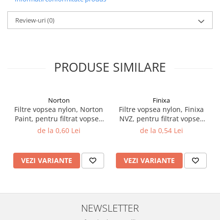
Filler UV
Review-uri
(0)
Intaritor Primer
Spray Primer
2.8 PREGATIREA VOPSELEI
PRODUSE SIMILARE
Cupe mixare
Verificat vopseaua
Cartele verificat nuanta
Norton
Finixa
Filtre vopsea
Filtre vopsea nylon, Norton
Filtre vopsea nylon, Finixa
Diluant vopsea si lac
Paint, pentru filtrat vopsea
NVZ, pentru filtrat vopsea
Agent dilutie vopsea apa
125 µ / 190 µ, pret 1 buc
125 µ / 190 µ, pret 1 buc
de la 0,60 Lei
de la 0,54 Lei
Diluant nitro
Diluant pentru pierdere
VEZI VARIANTE
VEZI VARIANTE
Diverse
Accelerator
2.9 VOPSELE AUTO
NEWSLETTER
Vopsea auto preparata
Vopsea Ready Mix