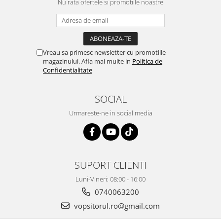
Nu rata ofertele si promotiile noastre
Vopsea industriala
Intaritor vopsea 2K
Vopsea Spray
2.10 LAC AUTO
Vreau sa primesc newsletter cu promotiile
magazinului. Afla mai multe in
Politica de
Lac auto MS
Confidentialitate
Lac auto HS
Lac auto UHS
SOCIAL
Lac auto Ceramic
Urmareste-ne in social media
Lac auto Mat
Lac auto Retus
Agent de matuire
INTRETINERE CABINE VOPSIT
SUPORT CLIENTI
Pereti cabinei
Luni-Vineri: 08:00 - 16:00
2.11 CORECTIE VOPSEA
0740063200
Indepartat impuritati
vopsitorul.ro@gmail.com
Reconditionat suprafete