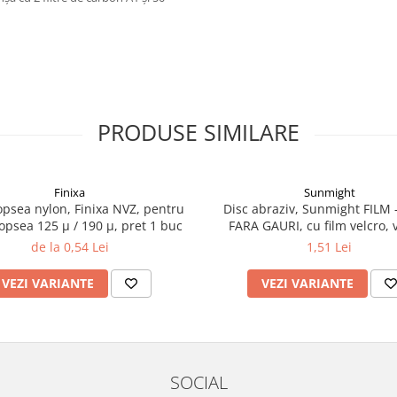
PRODUSE SIMILARE
Finixa
Sunmight
vopsea nylon, Finixa NVZ, pentru
Disc abraziv, Sunmight FILM -
 vopsea 125 µ / 190 µ, pret 1 buc
FARA GAURI, cu film velcro, 
diametru 75 mm
de la 0,54 Lei
1,51 Lei
VEZI VARIANTE
VEZI VARIANTE
SOCIAL