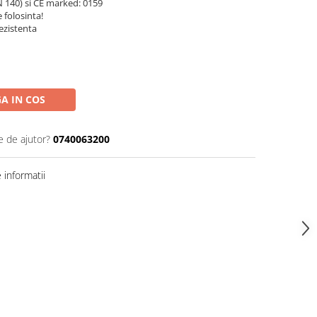
 140) si CE marked: 0159
 folosinta!
ezistenta
A IN COS
e de ajutor?
0740063200
informatii