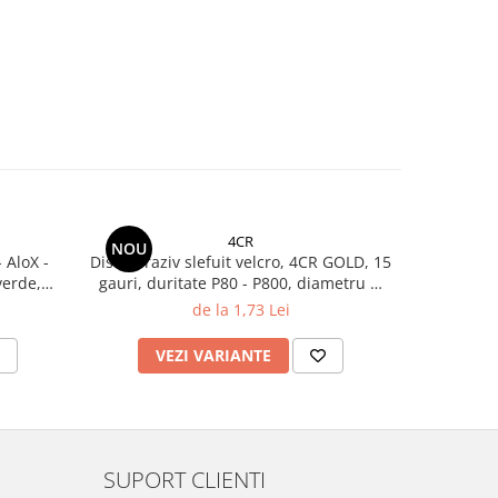
4CR
NOU
-59%
 AloX -
Disc abraziv slefuit velcro, 4CR GOLD, 15
Disc ab
verde,
gauri, duritate P80 - P800, diametru Ø
prindere v
150 mm
de la 1,73 Lei
6
VEZI VARIANTE
V
SUPORT CLIENTI