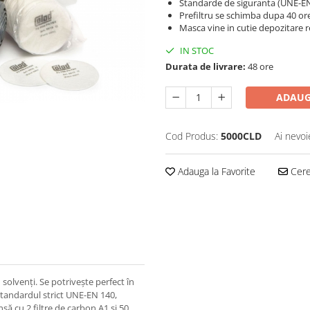
Standarde de siguranta (UNE-EN
Prefiltru se schimba dupa 40 ore
Masca vine in cutie depozitare r
IN STOC
Durata de livrare:
48 ore
ADAUG
Cod Produs:
5000CLD
Ai nevoi
Adauga la Favorite
Cere 
 solvenți. Se potrivește perfect în
 standardul strict UNE-EN 140,
șă cu 2 filtre de carbon A1 și 50