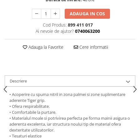
Curatat
Accesori cana
Indreptat fara vopsire
Decapant
PPS Sistem aplicat vopseaua
ADAUGA IN COS
Prese tinichigerie
Degresant suprafete
Masurat
Cod Produs:
899 411 017
2.5 MASCARE
Montat si demontat
Ai nevoie de ajutor?
0740063200
Hartie mascare
Scule tinichigerie
Folie mascare
Adauga la Favorite
Cere informatii
Tras tabla
Banda mascare
3.7 SUDURA
Suporti
Aparat sudura MIG - MAG
Pentru Cabine Vopsit
Aparat sudura MMA - TIG
2.6 SLEFUIRE
Descriere
Sarma sudura si electrozi
Disc abraziv velcro
Protectie suduri
• Acoperire cu spuma nitril in zona palmei si zone suplimentare
Hartie abraziva
3.8 USCARE VOPSEA
aderente Tiger grip.
Pasla abraziva
• Ofera respirabilitate.
Bloc manual slefuire
• Comfortabile la purtare.
• Materialul moale si potrivirea perfecta pe forma mainii asigura o
2.7 FILLER / PRIMER
aderenta excelenta, iar structura noului tip de material ofera
Epoxy Primer
dexteritate utilizatorilor.
• Tesaturi elastice
Filler