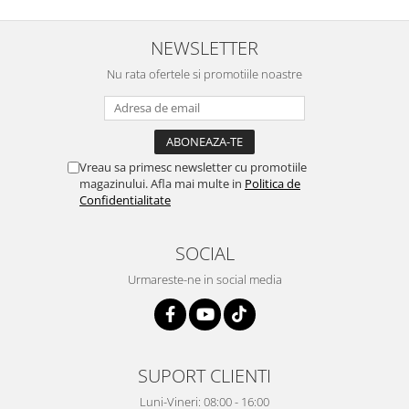
Vopsea industriala
NEWSLETTER
Intaritor vopsea 2K
Vopsea Spray
Nu rata ofertele si promotiile noastre
2.10 LAC AUTO
Lac auto MS
Lac auto HS
Vreau sa primesc newsletter cu promotiile
Lac auto UHS
magazinului. Afla mai multe in
Politica de
Lac auto Ceramic
Confidentialitate
Lac auto Mat
Lac auto Retus
SOCIAL
Agent de matuire
Urmareste-ne in social media
INTRETINERE CABINE VOPSIT
Pereti cabinei
2.11 CORECTIE VOPSEA
Indepartat impuritati
SUPORT CLIENTI
Reconditionat suprafete
Luni-Vineri: 08:00 - 16:00