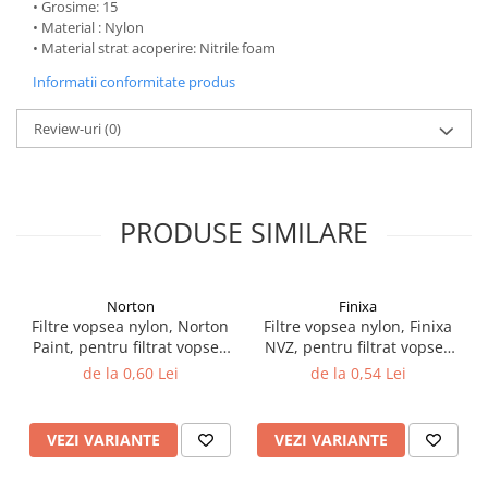
• Grosime: 15
Filler UV
• Material : Nylon
• Material strat acoperire: Nitrile foam
Intaritor Primer
Spray Primer
Informatii conformitate produs
2.8 PREGATIREA VOPSELEI
Review-uri
(0)
Cupe mixare
Verificat vopseaua
Cartele verificat nuanta
PRODUSE SIMILARE
Filtre vopsea
Diluant vopsea si lac
Agent dilutie vopsea apa
Norton
Finixa
Diluant nitro
Filtre vopsea nylon, Norton
Filtre vopsea nylon, Finixa
Diluant pentru pierdere
Paint, pentru filtrat vopsea
NVZ, pentru filtrat vopsea
Diverse
125 µ / 190 µ, pret 1 buc
125 µ / 190 µ, pret 1 buc
de la 0,60 Lei
de la 0,54 Lei
Accelerator
2.9 VOPSELE AUTO
VEZI VARIANTE
VEZI VARIANTE
Vopsea auto preparata
Vopsea Ready Mix