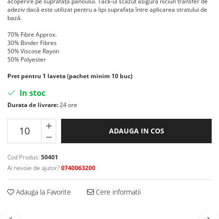
acoperire pe suprafața panoului. Tack-ul scăzut asigură niciun transfer de
Curatat
Accesori cana
adeziv dacă este utilizat pentru a lipi suprafața între aplicarea stratului de
Indreptat fara vopsire
Decapant
bază.
PPS Sistem aplicat vopseaua
Prese tinichigerie
Degresant suprafete
70% Fibre Approx.
Masurat
30% Binder Fibres
2.5 MASCARE
Montat si demontat
50% Viscose Rayon
Hartie mascare
50% Polyester
Scule tinichigerie
Folie mascare
Tras tabla
Pret pentru 1 laveta (pachet minim 10 buc)
Banda mascare
3.7 SUDURA
In stoc
Suporti
Aparat sudura MIG - MAG
Durata de livrare:
24 ore
Pentru Cabine Vopsit
Aparat sudura MMA - TIG
2.6 SLEFUIRE
Sarma sudura si electrozi
ADAUGA IN COS
Disc abraziv velcro
Protectie suduri
Hartie abraziva
3.8 USCARE VOPSEA
Cod Produs:
50401
Pasla abraziva
Ai nevoie de ajutor?
0740063200
Bloc manual slefuire
2.7 FILLER / PRIMER
Adauga la Favorite
Cere informatii
Epoxy Primer
Filler