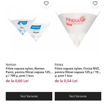
Vopsea industriala
Intaritor vopsea 2K
Vopsea Spray
2.10 LAC AUTO
Lac auto MS
Lac auto HS
Lac auto UHS
Lac auto Ceramic
Lac auto Mat
Lac auto Retus
Norton
Finixa
S
Filtre vopsea nylon, Norton
Filtre vopsea nylon, Finixa NVZ,
Di
Agent de matuire
Paint, pentru filtrat vopsea 125
pentru filtrat vopsea 125 µ / 190
Al
INTRETINERE CABINE VOPSIT
µ / 190 µ, pret 1 buc
µ, pret 1 buc
ve
de la 0,60 Lei
de la 0,54 Lei
1,
Pereti cabinei
2.11 CORECTIE VOPSEA
Indepartat impuritati
Vezi Variante
Vezi Variante
Reconditionat suprafete