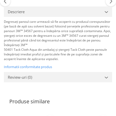
Filler UV
Descriere
Intaritor Primer
Spray Primer
Degresați panoul care urmează să fie acoperit cu produsul corespunzător
2.8 PREGATIREA VOPSELEI
(pe bază de apă sau solvent bazat) folosind șervețele profesionale pentru
panouri 3M™ 34567 pentru a îndepărta orice suprafață contaminata. Apoi,
Cupe mixare
ștergeți orice exces de degresant cu un 3M™ 34567 curat stergeți panoul
Verificat vopseaua
profesional până când tot degresantul este îndepărtat de pe panou.
Îndepărtați 3M™
Cartele verificat nuanta
50401 Tack Cloth Aqua din ambalaj și ștergeți Tack Cloth peste panou/e
Filtre vopsea
îndepărtați imediat praful și particulele fine de pe suprafața zonei de
acoperit înainte de aplicarea vopselei.
Diluant vopsea si lac
Informatii conformitate produs
Agent dilutie vopsea apa
Diluant nitro
Review-uri
(0)
Diluant pentru pierdere
Diverse
Accelerator
Produse similare
2.9 VOPSELE AUTO
Vopsea auto preparata
Vopsea Ready Mix