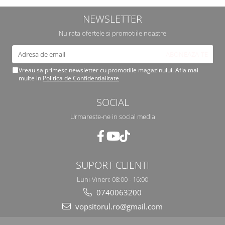
2.12 POLISHARE
NEWSLETTER
Pasta polish
Bureti Trizact
Nu rata ofertele si promotiile noastre
Bureti polish
Lavete polish
Vreau sa primesc newsletter cu promotiile magazinului. Afla mai
Faruri
multe in
Politica de Confidentialitate
2.13 REPARATIE PIELE
SOCIAL
2.14 ORGANIZARE ATELIER
2.15 Detailing Auto
Urmareste-ne in social media
SUPORT CLIENTI
Luni-Vineri: 08:00 - 16:00
0740063200
vopsitorul.ro@gmail.com