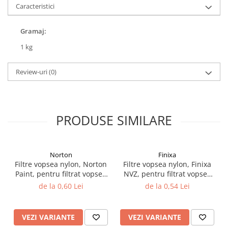
Caracteristici
Filler UV
Intaritor Primer
Gramaj:
Spray Primer
1 kg
2.8 PREGATIREA VOPSELEI
Cupe mixare
Review-uri
(0)
Verificat vopseaua
Cartele verificat nuanta
Filtre vopsea
PRODUSE SIMILARE
Diluant vopsea si lac
Agent dilutie vopsea apa
Diluant nitro
Norton
Finixa
Diluant pentru pierdere
Filtre vopsea nylon, Norton
Filtre vopsea nylon, Finixa
Diverse
Paint, pentru filtrat vopsea
NVZ, pentru filtrat vopsea
125 µ / 190 µ, pret 1 buc
125 µ / 190 µ, pret 1 buc
Accelerator
de la 0,60 Lei
de la 0,54 Lei
2.9 VOPSELE AUTO
Vopsea auto preparata
VEZI VARIANTE
VEZI VARIANTE
Vopsea Ready Mix