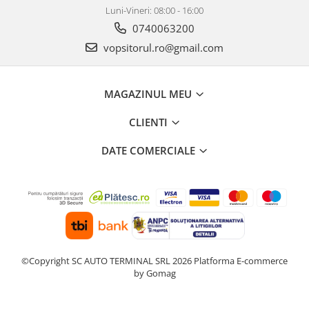
2.12 POLISHARE
Luni-Vineri: 08:00 - 16:00
Pasta polish
0740063200
Bureti Trizact
vopsitorul.ro@gmail.com
Bureti polish
Lavete polish
MAGAZINUL MEU
Faruri
2.13 REPARATIE PIELE
CLIENTI
2.14 ORGANIZARE ATELIER
DATE COMERCIALE
2.15 Detailing Auto
©Copyright SC AUTO TERMINAL SRL 2026
Platforma E-commerce
by Gomag