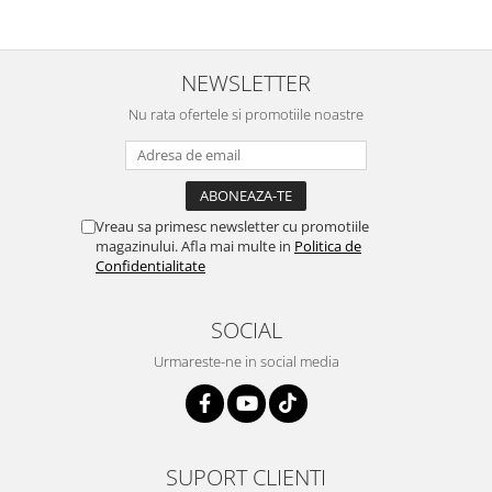
Vopsea industriala
Intaritor vopsea 2K
NEWSLETTER
Vopsea Spray
2.10 LAC AUTO
Nu rata ofertele si promotiile noastre
Lac auto MS
Lac auto HS
Lac auto UHS
Vreau sa primesc newsletter cu promotiile
Lac auto Ceramic
magazinului. Afla mai multe in
Politica de
Lac auto Mat
Confidentialitate
Lac auto Retus
Agent de matuire
SOCIAL
INTRETINERE CABINE VOPSIT
Urmareste-ne in social media
Pereti cabinei
2.11 CORECTIE VOPSEA
Indepartat impuritati
Reconditionat suprafete
SUPORT CLIENTI