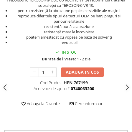
PNEUMATIC TEROSON® UBC CU RECIPIENT. Se recomandă tratarea
Curatat
Accesori cana
suprafeței cu TEROSON® VR 10.
Indreptat fara vopsire
pentru rezistență la abraziune pe piesele vizibile ale mașinii
Decapant
PPS Sistem aplicat vopseaua
Prese tinichigerie
reproduce diferitele tipuri de texturi OEM pe bari, praguri și
Degresant suprafete
panourile laterale
Masurat
2.5 MASCARE
rezistență bună la abraziune
Montat si demontat
rezistență mare la încovoiere
Hartie mascare
Scule tinichigerie
poate fi amestecat cu vopsea pe bază de solvenți
revopsibil
Folie mascare
Tras tabla
Banda mascare
3.7 SUDURA
IN STOC
Suporti
Durata de livrare:
1 - 2 zile
Aparat sudura MIG - MAG
Pentru Cabine Vopsit
Aparat sudura MMA - TIG
ADAUGA IN COS
2.6 SLEFUIRE
Sarma sudura si electrozi
Cod Produs:
HEN 767199
Disc abraziv velcro
Protectie suduri
Ai nevoie de ajutor?
0740063200
Hartie abraziva
3.8 USCARE VOPSEA
Pasla abraziva
Adauga la Favorite
Cere informatii
Bloc manual slefuire
2.7 FILLER / PRIMER
Epoxy Primer
Filler