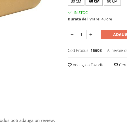
30 CM
60 CM
90 CM
IN STOC
Durata de livrare:
48 ore
ADAUG
Cod Produs:
15608
Ai nevoie d
Adauga la Favorite
Cere 
produs poti adauga un review.