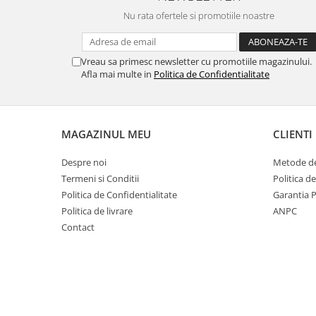
Filler UV
Nu rata ofertele si promotiile noastre
Intaritor Primer
Spray Primer
Vreau sa primesc newsletter cu promotiile magazinului.
2.8 PREGATIREA VOPSELEI
Afla mai multe in
Politica de Confidentialitate
Cupe mixare
Verificat vopseaua
Cartele verificat nuanta
MAGAZINUL MEU
CLIENTI
Filtre vopsea
Despre noi
Metode de
Diluant vopsea si lac
Termeni si Conditii
Politica d
Agent dilutie vopsea apa
Politica de Confidentialitate
Garantia 
Diluant nitro
Politica de livrare
ANPC
Diluant pentru pierdere
Contact
Diverse
Accelerator
2.9 VOPSELE AUTO
Vopsea auto preparata
Vopsea Ready Mix