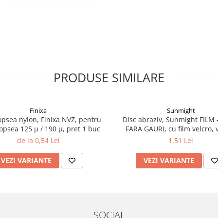
PRODUSE SIMILARE
Finixa
Sunmight
vopsea nylon, Finixa NVZ, pentru
Disc abraziv, Sunmight FILM -
 vopsea 125 µ / 190 µ, pret 1 buc
FARA GAURI, cu film velcro, 
diametru 75 mm
de la 0,54 Lei
1,51 Lei
VEZI VARIANTE
VEZI VARIANTE
SOCIAL