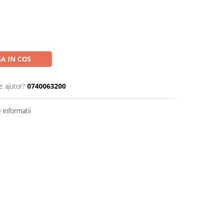
A IN COS
e ajutor?
0740063200
informatii