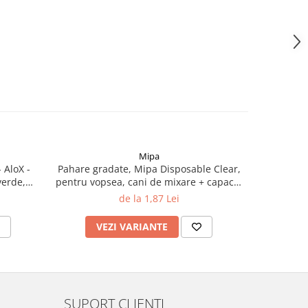
Mipa
-59%
 AloX -
Pahare gradate, Mipa Disposable Clear,
Disc ab
verde,
pentru vopsea, cani de mixare + capace,
prindere v
diferite marimi
de la 1,87 Lei
6
VEZI VARIANTE
V
SUPORT CLIENTI