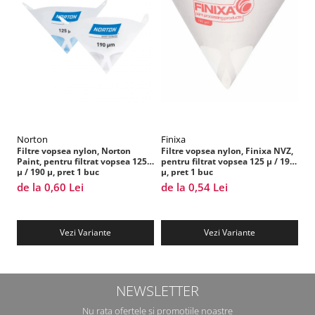
Filler UV
Intaritor Primer
Spray Primer
2.8 PREGATIREA VOPSELEI
Cupe mixare
Verificat vopseaua
Cartele verificat nuanta
Norton
Finixa
S
Filtre vopsea
Filtre vopsea nylon, Norton
Filtre vopsea nylon, Finixa NVZ,
Di
Paint, pentru filtrat vopsea 125
pentru filtrat vopsea 125 µ / 190
Al
Diluant vopsea si lac
µ / 190 µ, pret 1 buc
µ, pret 1 buc
ve
Agent dilutie vopsea apa
de la 0,60 Lei
de la 0,54 Lei
1,
Diluant nitro
Diluant pentru pierdere
Vezi Variante
Vezi Variante
Diverse
Accelerator
2.9 VOPSELE AUTO
NEWSLETTER
Vopsea auto preparata
Nu rata ofertele si promotiile noastre
Vopsea Ready Mix