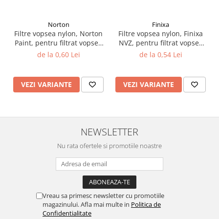
Vopsea industriala
Intaritor vopsea 2K
Norton
Finixa
Filtre vopsea nylon, Norton
Filtre vopsea nylon, Finixa
Vopsea Spray
Paint, pentru filtrat vopsea
NVZ, pentru filtrat vopsea
2.10 LAC AUTO
125 µ / 190 µ, pret 1 buc
125 µ / 190 µ, pret 1 buc
de la 0,60 Lei
de la 0,54 Lei
Lac auto MS
Lac auto HS
VEZI VARIANTE
VEZI VARIANTE
Lac auto UHS
Lac auto Ceramic
Lac auto Mat
Lac auto Retus
NEWSLETTER
Agent de matuire
Nu rata ofertele si promotiile noastre
INTRETINERE CABINE VOPSIT
Pereti cabinei
2.11 CORECTIE VOPSEA
Vreau sa primesc newsletter cu promotiile
Indepartat impuritati
magazinului. Afla mai multe in
Politica de
Reconditionat suprafete
Confidentialitate