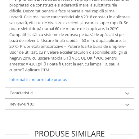
proprietati de constructie și aderență mare la substraturile
Filler UV
dificile. Dezvoltat pentru a face reparația mai rapidă și mai
Intaritor Primer
ușoară. Cele mai bune caracteristici ale V2018 constau în aplicarea
Spray Primer
sa ușoară, efectul de nivelare excelent și uscarea super rapidă. Se
poate slefui după numai 60 de minute de la aplicare, la 20°C.
2.8 PREGATIREA VOPSELEI
Compatibil atât cu sisteme de vopsea pe bază de apă, cât și pe
Cupe mixare
bază de solvent.- Uscare finală rapidă – 60 min. după aplicare, la
20ºC- Proprietăți anticorozive – Putere foarte buna de umplere-
Verificat vopseaua
Ușor de utilizat, cu nivelare excelentăCulori disponibile: alb, gri și
Cartele verificat nuanta
negruV2018 cu uscare rapida 5:1 VOC UE OK *VOC pentru
amestec = 430 [g/l] Poate fi uscat la aer, cu lampa I.R. sau la
Filtre vopsea
cuptor Aplicare DTM
Diluant vopsea si lac
Informatii conformitate produs
Agent dilutie vopsea apa
Diluant nitro
Caracteristici
Diluant pentru pierdere
Review-uri
(0)
Diverse
Accelerator
2.9 VOPSELE AUTO
Vopsea auto preparata
PRODUSE SIMILARE
Vopsea Ready Mix