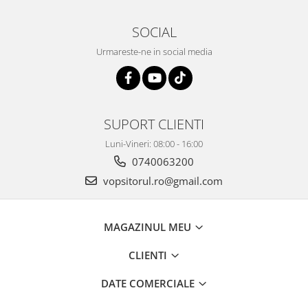
2.12 POLISHARE
Pasta polish
SOCIAL
Bureti Trizact
Urmareste-ne in social media
Bureti polish
Lavete polish
Faruri
2.13 REPARATIE PIELE
SUPORT CLIENTI
2.14 ORGANIZARE ATELIER
Luni-Vineri: 08:00 - 16:00
2.15 Detailing Auto
0740063200
vopsitorul.ro@gmail.com
MAGAZINUL MEU
CLIENTI
DATE COMERCIALE