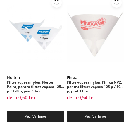
Vopsea industriala
Intaritor vopsea 2K
Vopsea Spray
2.10 LAC AUTO
Lac auto MS
Lac auto HS
Lac auto UHS
Lac auto Ceramic
Lac auto Mat
Lac auto Retus
Norton
Finixa
S
Filtre vopsea nylon, Norton
Filtre vopsea nylon, Finixa NVZ,
Di
Agent de matuire
Paint, pentru filtrat vopsea 125
pentru filtrat vopsea 125 µ / 190
Al
µ / 190 µ, pret 1 buc
µ, pret 1 buc
ve
INTRETINERE CABINE VOPSIT
de la 0,60 Lei
de la 0,54 Lei
1,
Pereti cabinei
2.11 CORECTIE VOPSEA
Vezi Variante
Vezi Variante
Indepartat impuritati
Reconditionat suprafete