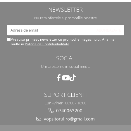
2.12 POLISHARE
NEWSLETTER
Pasta polish
Nu rata ofertele si promotiile noastre
Bureti Trizact
Bureti polish
Lavete polish
Vreau sa primesc newsletter cu promotiile magazinului. Afla mai
Faruri
multe in
Politica de Confidentialitate
2.13 REPARATIE PIELE
SOCIAL
2.14 ORGANIZARE ATELIER
Urmareste-ne in social media
2.15 Detailing Auto
SUPORT CLIENTI
Luni-Vineri: 08:00 - 16:00
0740063200
vopsitorul.ro@gmail.com