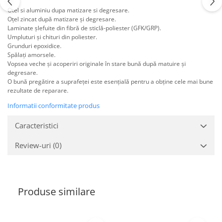
Filler UV
Otel si aluminiu dupa matizare si degresare.
Oțel zincat după matizare și degresare.
Intaritor Primer
Laminate șlefuite din fibră de sticlă-poliester (GFK/GRP).
Spray Primer
Umpluturi și chituri din poliester.
Grunduri epoxidice.
2.8 PREGATIREA VOPSELEI
Spălați amorsele.
Cupe mixare
Vopsea veche și acoperiri originale în stare bună după matuire și
degresare.
Verificat vopseaua
O bună pregătire a suprafeței este esențială pentru a obține cele mai bune
Cartele verificat nuanta
rezultate de reparare.
Filtre vopsea
Informatii conformitate produs
Diluant vopsea si lac
Caracteristici
Agent dilutie vopsea apa
Diluant nitro
Review-uri
(0)
Diluant pentru pierdere
Diverse
Accelerator
Produse similare
2.9 VOPSELE AUTO
Vopsea auto preparata
Vopsea Ready Mix