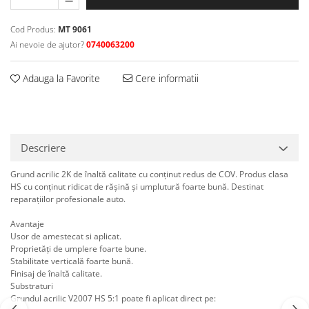
Curatat
Accesori cana
Indreptat fara vopsire
Decapant
PPS Sistem aplicat vopseaua
Cod Produs:
MT 9061
Prese tinichigerie
Degresant suprafete
Ai nevoie de ajutor?
0740063200
Masurat
2.5 MASCARE
Montat si demontat
Adauga la Favorite
Cere informatii
Hartie mascare
Scule tinichigerie
Folie mascare
Tras tabla
Banda mascare
3.7 SUDURA
Suporti
Aparat sudura MIG - MAG
Descriere
Pentru Cabine Vopsit
Aparat sudura MMA - TIG
2.6 SLEFUIRE
Grund acrilic 2K de înaltă calitate cu conținut redus de COV. Produs clasa
Sarma sudura si electrozi
HS cu conținut ridicat de rășină și umplutură foarte bună. Destinat
Disc abraziv velcro
Protectie suduri
reparațiilor profesionale auto.
Hartie abraziva
3.8 USCARE VOPSEA
Avantaje
Pasla abraziva
Usor de amestecat si aplicat.
Bloc manual slefuire
Proprietăți de umplere foarte bune.
Stabilitate verticală foarte bună.
2.7 FILLER / PRIMER
Finisaj de înaltă calitate.
Substraturi
Epoxy Primer
Grundul acrilic V2007 HS 5:1 poate fi aplicat direct pe:
Filler