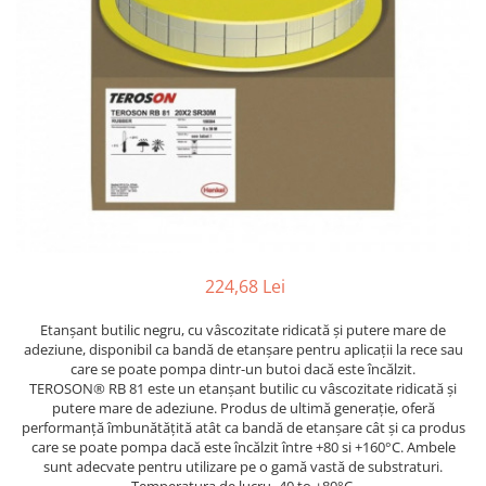
Pentru SATA
Insonorizant
PIESE REPARATIE PISTOALE
Compresor 220V
Pentru Walcom
Mastic etansare
4.5 VOPSELE INDUSTRIALE
Compresor 380V
1.3 ACCESORI PISTOALE VOPSIT
Tratarea Ruginii
Compresor surub
Primer 1K
Ceara protectie
Curatat
Rezervor aer
Primer 2K
Mastic pensulabil
Cuple rapide
Ulei compresor
Aditivi
2.3 CHIT
Diverse
Suflat
4.6 PREGATIRE SUPRAFATA
Filtre vopsea pentru cana
Chit Poliesteric Universal
3.4 POLISHARE
Furtun alimentare aer
Chit cu Fibre de Sticla
Masina polishat Ø 75 mm
Manometre
Chit pentru Plastic
Masina polishat Ø 125 - 180 mm
Suport pistol
Chit pentru Aluminiu
Masina polishat cu acumulator
224,68 Lei
1.4 FILTRARE AER
Chit Special
Statii de incarcare
Chit Pistolabil
Baterie filtrare aer vopsitorie
3.5 SCULE POLIZARE
Etanșant butilic negru, cu vâscozitate ridicată și putere mare de
adeziune, disponibil ca bandă de etanșare pentru aplicații la rece sau
Rasina si fibra de sticla
Filtre cu montare pe furtun
Polizoare pe aer
care se poate pompa dintr-un butoi dacă este încălzit.
Scule speciale pentru chit
Consumabile filtre aer
TEROSON® RB 81 este un etanșant butilic cu vâscozitate ridicată și
Curatat suprafate
2.4 PREGATIREA SUPRAFETEI
putere mare de adeziune. Produs de ultimă generație, oferă
1.5 CANA PISTOALE VOPSIT
Polizor electric
performanță îmbunătățită atât ca bandă de etanșare cât și ca produs
Pompa lichid
Cana pistol
Consumabile
care se poate pompa dacă este încălzit între +80 si +160°C. Ambele
sunt adecvate pentru utilizare pe o gamă vastă de substraturi.
Lavete
Cana pistol presurizare
3.6 INDREPTAT CAROSERIE