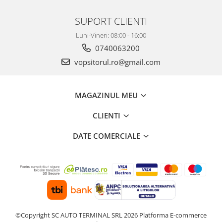
2.12 POLISHARE
SUPORT CLIENTI
Pasta polish
Bureti Trizact
Luni-Vineri: 08:00 - 16:00
Bureti polish
0740063200
Lavete polish
vopsitorul.ro@gmail.com
Faruri
2.13 REPARATIE PIELE
MAGAZINUL MEU
2.14 ORGANIZARE ATELIER
2.15 Detailing Auto
CLIENTI
DATE COMERCIALE
©Copyright SC AUTO TERMINAL SRL 2026
Platforma E-commerce