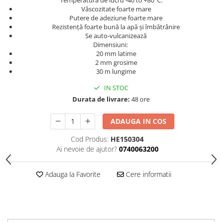
Temperatura de lucru -40 to +80°C.
Curatat
Accesori cana
Vâscozitate foarte mare
Indreptat fara vopsire
Putere de adeziune foarte mare
Decapant
PPS Sistem aplicat vopseaua
Prese tinichigerie
Rezistență foarte bună la apă și îmbătrânire
Degresant suprafete
Se auto-vulcanizează
Masurat
2.5 MASCARE
Dimensiuni:
Montat si demontat
20 mm latime
Hartie mascare
Scule tinichigerie
2 mm grosime
30 m lungime
Folie mascare
Tras tabla
Banda mascare
3.7 SUDURA
IN STOC
Suporti
Durata de livrare:
48 ore
Aparat sudura MIG - MAG
Pentru Cabine Vopsit
Aparat sudura MMA - TIG
ADAUGA IN COS
2.6 SLEFUIRE
Sarma sudura si electrozi
Cod Produs:
HE150304
Disc abraziv velcro
Protectie suduri
Ai nevoie de ajutor?
0740063200
Hartie abraziva
3.8 USCARE VOPSEA
Pasla abraziva
Adauga la Favorite
Cere informatii
Bloc manual slefuire
2.7 FILLER / PRIMER
Epoxy Primer
Filler