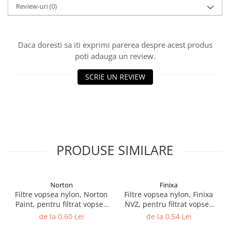
Review-uri
(0)
Filler UV
Intaritor Primer
Spray Primer
Daca doresti sa iti exprimi parerea despre acest produs
2.8 PREGATIREA VOPSELEI
poti adauga un review.
Cupe mixare
SCRIE UN REVIEW
Verificat vopseaua
Cartele verificat nuanta
Filtre vopsea
Diluant vopsea si lac
Agent dilutie vopsea apa
PRODUSE SIMILARE
Diluant nitro
Diluant pentru pierdere
Diverse
Norton
Finixa
Accelerator
Filtre vopsea nylon, Norton
Filtre vopsea nylon, Finixa
2.9 VOPSELE AUTO
Paint, pentru filtrat vopsea
NVZ, pentru filtrat vopsea
125 µ / 190 µ, pret 1 buc
125 µ / 190 µ, pret 1 buc
Vopsea auto preparata
de la 0,60 Lei
de la 0,54 Lei
Vopsea Ready Mix