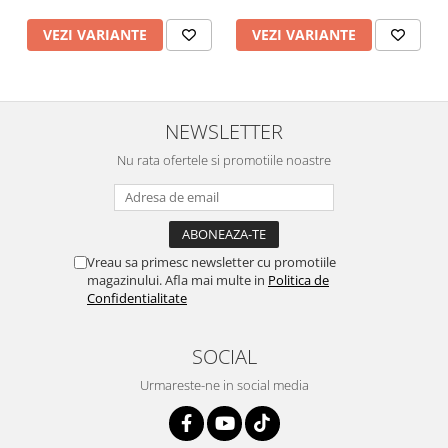
Vopsea industriala
VEZI VARIANTE
VEZI VARIANTE
Intaritor vopsea 2K
Vopsea Spray
2.10 LAC AUTO
NEWSLETTER
Lac auto MS
Lac auto HS
Nu rata ofertele si promotiile noastre
Lac auto UHS
Lac auto Ceramic
Lac auto Mat
Vreau sa primesc newsletter cu promotiile
Lac auto Retus
magazinului. Afla mai multe in
Politica de
Agent de matuire
Confidentialitate
INTRETINERE CABINE VOPSIT
Pereti cabinei
SOCIAL
2.11 CORECTIE VOPSEA
Urmareste-ne in social media
Indepartat impuritati
Reconditionat suprafete