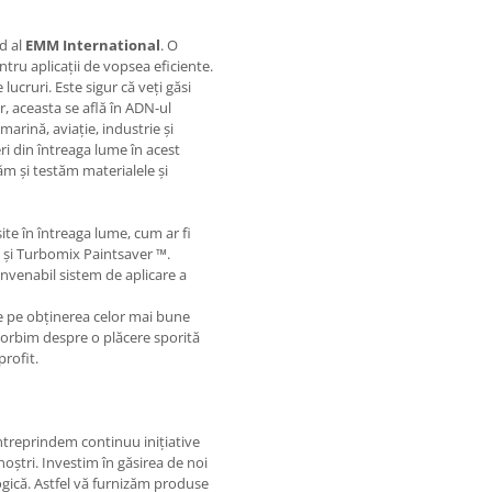
d al
EMM International
. O
tru aplicații de vopsea eficiente.
ucruri. Este sigur că veți găsi
r, aceasta se află în ADN-ul
marină, aviație, industrie și
ri din întreaga lume în acest
ăm și testăm materialele și
te în întreaga lume, cum ar fi
t și Turbomix Paintsaver ™.
nvenabil sistem de aplicare a
te pe obținerea celor mai bune
 Vorbim despre o plăcere sporită
profit.
ntreprindem continuu inițiative
oștri. Investim în găsirea de noi
gică. Astfel vă furnizăm produse