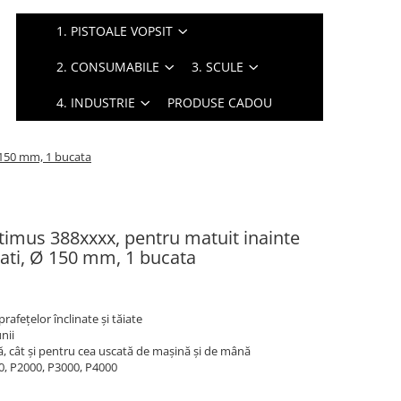
1. PISTOALE VOPSIT
2. CONSUMABILE
3. SCULE
4. INDUSTRIE
PRODUSE CADOU
Ø 150 mm, 1 bucata
timus 388xxxx, pentru matuit inainte
itati, Ø 150 mm, 1 bucata
rafețelor înclinate și tăiate
nii
ă, cât și pentru cea uscată de mașină și de mână
000, P2000, P3000, P4000