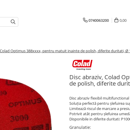
0740063200
0,00
 Colad Optimus 388xxxx, pentru matuit inainte de polish, diferite duritati, 
Disc abraziv, Colad Op
de polish, diferite dur
Disc abraziv flexibil multifunctional
Soluția perfectă pentru șlefuirea sup
Limitează riscul de marcare a presiu
Potrivit atât pentru șlefuirea umed
Disponibile in diferite duritati: P1
Granulatie
: