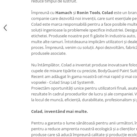
reduce timpul de lustruit.
Curatat
Accesori cana
Indreptat fara vopsire
Decapant
Împreună cu
Hamach
și
Ronin Tools
,
Colad
este un bran
PPS Sistem aplicat vopseaua
Prese tinichigerie
companie care dezvoltă noi invenții, care sunt esențiale pen
Degresant suprafete
Masurat
Colad este marca responsabilă pentru a face posibile multe l
2.5 MASCARE
soluții ingenioase la problemele specifice industriei. Desigu
Montat si demontat
etichetei. Produsele noastre pot fi găsite în industria auto, 
Hartie mascare
Scule tinichigerie
multe alte ramuri. Întotdeauna implicăm utilizatori și deale
Folie mascare
Tras tabla
proces. Împreună, venim cu soluții. Apoi dezvoltăm, fabric
Banda mascare
produsele asociate.
3.7 SUDURA
Suporti
Aparat sudura MIG - MAG
Nu întâmplător, Colad a inventat produse inovatoare folosi
Pentru Cabine Vopsit
cupele de mixare tipărite cu precizie, BodyGuard Paint Sui
Aparat sudura MMA - TIG
2.6 SLEFUIRE
Recent am adăugat în gama noastră cel mai rapid și mai co
Sarma sudura si electrozi
vopselei - Colad Snap Lid System®.
Disc abraziv velcro
Protectie suduri
Proiectăm oportunități unice pentru utilizatorii finali, axa
Hartie abraziva
rezultate în cadrul procedurilor de lucru și ale companiei.
3.8 USCARE VOPSEA
la locul de muncă, eficiență, durabilitate, profesionalism și 
Pasla abraziva
Bloc manual slefuire
Colad, inventând mai multe.
2.7 FILLER / PRIMER
Pentru a garanta o lume sănătoasă pentru anii următori, î
Epoxy Primer
pentru a reduce amprenta noastră ecologică și a clienților n
produse care să aducă împreună calitate și producție ecolo
Filler