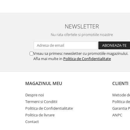
Filler UV
Intaritor Primer
Spray Primer
NEWSLETTER
2.8 PREGATIREA VOPSELEI
Nu rata ofertele si promotiile noastre
Cupe mixare
Verificat vopseaua
Cartele verificat nuanta
Vreau sa primesc newsletter cu promotiile magazinului.
Afla mai multe in
Politica de Confidentialitate
Filtre vopsea
Diluant vopsea si lac
Agent dilutie vopsea apa
Diluant nitro
MAGAZINUL MEU
CLIENTI
Diluant pentru pierdere
Despre noi
Metode de
Diverse
Termeni si Conditii
Politica d
Accelerator
Politica de Confidentialitate
Garantia 
2.9 VOPSELE AUTO
Politica de livrare
ANPC
Contact
Vopsea auto preparata
Vopsea Ready Mix