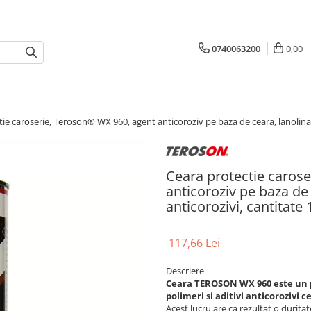
0740063200
0,00
ie caroserie, Teroson® WX 960, agent anticoroziv pe baza de ceara, lanolina, po
Ceara protectie caros
anticoroziv pe baza de c
anticorozivi, cantitate 1
117,66 Lei
Descriere
Ceara TEROSON WX 960 este un p
polimeri si aditivi anticorozivi 
Acest lucru are ca rezultat o durita