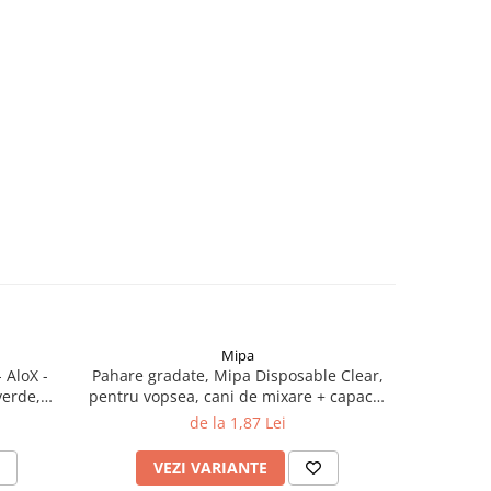
Mipa
-59%
 AloX -
Pahare gradate, Mipa Disposable Clear,
Disc ab
verde,
pentru vopsea, cani de mixare + capace,
prindere v
diferite marimi
de la 1,87 Lei
6
VEZI VARIANTE
V