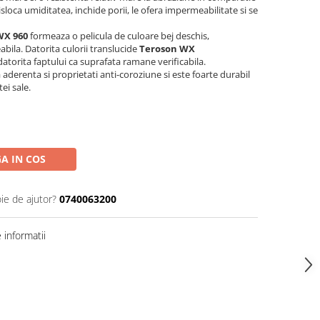
isloca umiditatea, inchide porii, le ofera impermeabilitate si se
WX 960
formeaza o pelicula de culoare bej deschis,
abila. Datorita culorii translucide
Teroson WX
datorita faptului ca suprafata ramane verificabila.
 aderenta si proprietati anti-coroziune si este foarte durabil
tei sale.
A IN COS
ie de ajutor?
0740063200
informatii