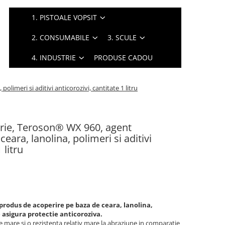
1. PISTOALE VOPSIT
2. CONSUMABILE
3. SCULE
4. INDUSTRIE
PRODUSE CADOU
limeri si aditivi anticorozivi, cantitate 1 litru
erie, Teroson® WX 960, agent
eara, lanolina, polimeri si aditivi
 litru
rodus de acoperire pe baza de ceara, lanolina,
ce asigura protectie anticoroziva.
te mare si o rezistenta relativ mare la abraziune in comparatie