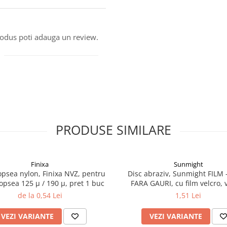
produs poti adauga un review.
PRODUSE SIMILARE
Finixa
Sunmight
vopsea nylon, Finixa NVZ, pentru
Disc abraziv, Sunmight FILM -
 vopsea 125 µ / 190 µ, pret 1 buc
FARA GAURI, cu film velcro, 
diametru 75 mm
de la 0,54 Lei
1,51 Lei
VEZI VARIANTE
VEZI VARIANTE