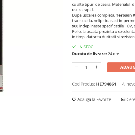
cu alte tipuri de ceara. Materialul d
usuca rapid.
Dupa uscarea completa,
Teroson 
translucida, nelipicioasa si imperme
960
indeplinește specificatiile TÜV, 
Pelicula uscata prezinta o excelenta
in timp, datorita duritatii si rezisten
IN STOC
Durata de livrare:
24 ore
ADAUG
Cod Produs:
HE794861
Ai nevo
Adauga la Favorite
Cere 