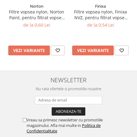
Norton
Finixa
Vopsea industriala
Filtre vopsea nylon, Norton
Filtre vopsea nylon, Finixa
Intaritor vopsea 2K
Paint, pentru filtrat vopsea
NVZ, pentru filtrat vopsea
Vopsea Spray
125 µ / 190 µ, pret 1 buc
125 µ / 190 µ, pret 1 buc
de la 0,60 Lei
de la 0,54 Lei
2.10 LAC AUTO
Lac auto MS
Lac auto HS
VEZI VARIANTE
VEZI VARIANTE
Lac auto UHS
Lac auto Ceramic
Lac auto Mat
NEWSLETTER
Lac auto Retus
Agent de matuire
Nu rata ofertele si promotiile noastre
INTRETINERE CABINE VOPSIT
Pereti cabinei
2.11 CORECTIE VOPSEA
Vreau sa primesc newsletter cu promotiile
Indepartat impuritati
magazinului. Afla mai multe in
Politica de
Confidentialitate
Reconditionat suprafete