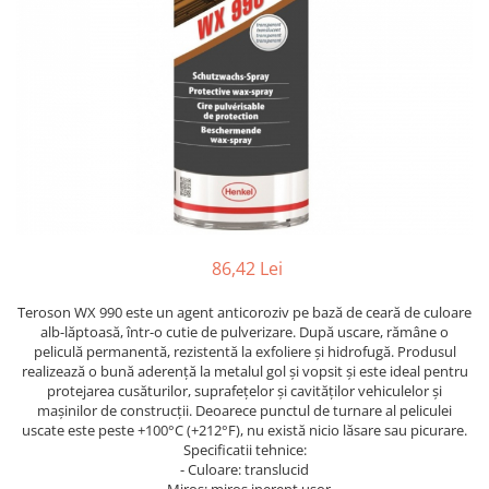
Pentru SATA
Insonorizant
PIESE REPARATIE PISTOALE
Compresor 220V
Pentru Walcom
Mastic etansare
4.5 VOPSELE INDUSTRIALE
Compresor 380V
1.3 ACCESORI PISTOALE VOPSIT
Tratarea Ruginii
Compresor surub
Primer 1K
Ceara protectie
Curatat
Rezervor aer
Primer 2K
Mastic pensulabil
Cuple rapide
Ulei compresor
Aditivi
2.3 CHIT
Diverse
Suflat
4.6 PREGATIRE SUPRAFATA
Filtre vopsea pentru cana
Chit Poliesteric Universal
3.4 POLISHARE
Furtun alimentare aer
Chit cu Fibre de Sticla
Masina polishat Ø 75 mm
Manometre
Chit pentru Plastic
Masina polishat Ø 125 - 180 mm
86,42 Lei
Suport pistol
Chit pentru Aluminiu
Masina polishat cu acumulator
1.4 FILTRARE AER
Chit Special
Statii de incarcare
Teroson WX 990 este un agent anticoroziv pe bază de ceară de culoare
Chit Pistolabil
Baterie filtrare aer vopsitorie
3.5 SCULE POLIZARE
alb-lăptoasă, într-o cutie de pulverizare. După uscare, rămâne o
peliculă permanentă, rezistentă la exfoliere și hidrofugă. Produsul
Rasina si fibra de sticla
Filtre cu montare pe furtun
Polizoare pe aer
realizează o bună aderență la metalul gol și vopsit și este ideal pentru
Scule speciale pentru chit
Consumabile filtre aer
protejarea cusăturilor, suprafețelor și cavităților vehiculelor și
Curatat suprafate
2.4 PREGATIREA SUPRAFETEI
mașinilor de construcții. Deoarece punctul de turnare al peliculei
1.5 CANA PISTOALE VOPSIT
Polizor electric
uscate este peste +100°C (+212°F), nu există nicio lăsare sau picurare.
Pompa lichid
Cana pistol
Consumabile
Specificatii tehnice:
- Culoare: translucid
Lavete
Cana pistol presurizare
3.6 INDREPTAT CAROSERIE