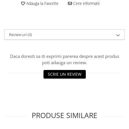
Adauga la Favorite
Cere informatii
Filler UV
Intaritor Primer
Spray Primer
2.8 PREGATIREA VOPSELEI
Review-uri
(0)
Cupe mixare
Verificat vopseaua
Cartele verificat nuanta
Daca doresti sa iti exprimi parerea despre acest produs
Filtre vopsea
poti adauga un review.
Diluant vopsea si lac
SCRIE UN REVIEW
Agent dilutie vopsea apa
Diluant nitro
Diluant pentru pierdere
Diverse
Accelerator
2.9 VOPSELE AUTO
PRODUSE SIMILARE
Vopsea auto preparata
Vopsea Ready Mix