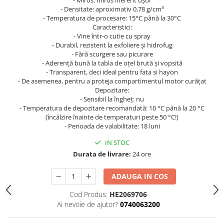
- Miros: miros inerent ușor
Curatat
Accesori cana
- Densitate: aproximativ 0,78 g/cm³
Indreptat fara vopsire
- Temperatura de procesare: 15°C până la 30°C
Decapant
PPS Sistem aplicat vopseaua
Prese tinichigerie
Caracteristici:
Degresant suprafete
- Vine într-o cutie cu spray
Masurat
2.5 MASCARE
- Durabil, rezistent la exfoliere și hidrofug
Montat si demontat
- Fără scurgere sau picurare
Hartie mascare
Scule tinichigerie
- Aderență bună la tabla de oțel brută și vopsită
- Transparent, deci ideal pentru fata si hayon
Folie mascare
Tras tabla
- De asemenea, pentru a proteja compartimentul motor curățat
Banda mascare
3.7 SUDURA
Depozitare:
Suporti
- Sensibil la îngheț: nu
Aparat sudura MIG - MAG
- Temperatura de depozitare recomandată: 10 °C până la 20 °C
Pentru Cabine Vopsit
Aparat sudura MMA - TIG
(încălzire înainte de temperaturi peste 50 °C!)
2.6 SLEFUIRE
- Perioada de valabilitate: 18 luni
Sarma sudura si electrozi
Disc abraziv velcro
IN STOC
Protectie suduri
Hartie abraziva
Durata de livrare:
24 ore
3.8 USCARE VOPSEA
Pasla abraziva
ADAUGA IN COS
Bloc manual slefuire
2.7 FILLER / PRIMER
Cod Produs:
HE2069706
Ai nevoie de ajutor?
0740063200
Epoxy Primer
Filler