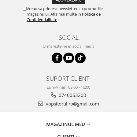
Vopsea industriala
Vreau sa primesc newsletter cu promotiile
magazinului. Afla mai multe in
Politica de
Intaritor vopsea 2K
Confidentialitate
Vopsea Spray
2.10 LAC AUTO
SOCIAL
Lac auto MS
Urmareste-ne in social media
Lac auto HS
Lac auto UHS
Lac auto Ceramic
Lac auto Mat
SUPORT CLIENTI
Lac auto Retus
Luni-Vineri: 08:00 - 16:00
Agent de matuire
0740063200
INTRETINERE CABINE VOPSIT
vopsitorul.ro@gmail.com
Pereti cabinei
2.11 CORECTIE VOPSEA
Indepartat impuritati
MAGAZINUL MEU
Reconditionat suprafete
CLIENTI