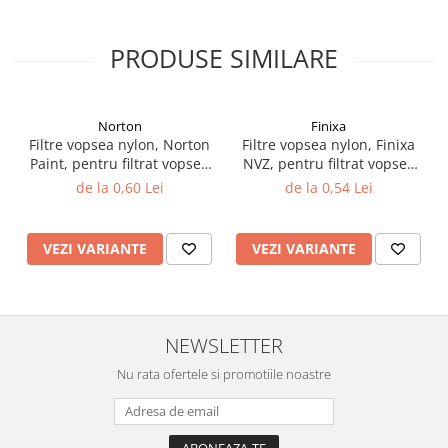
Filler UV
Intaritor Primer
PRODUSE SIMILARE
Spray Primer
2.8 PREGATIREA VOPSELEI
Norton
Finixa
Cupe mixare
Filtre vopsea nylon, Norton
Filtre vopsea nylon, Finixa
Verificat vopseaua
Paint, pentru filtrat vopsea
NVZ, pentru filtrat vopsea
Cartele verificat nuanta
125 µ / 190 µ, pret 1 buc
125 µ / 190 µ, pret 1 buc
de la 0,60 Lei
de la 0,54 Lei
Filtre vopsea
Diluant vopsea si lac
VEZI VARIANTE
VEZI VARIANTE
Agent dilutie vopsea apa
Diluant nitro
Diluant pentru pierdere
Diverse
NEWSLETTER
Accelerator
Nu rata ofertele si promotiile noastre
2.9 VOPSELE AUTO
Vopsea auto preparata
Vopsea Ready Mix