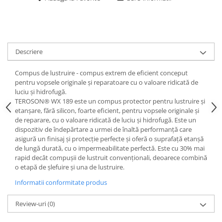
Curatat
Accesori cana
Indreptat fara vopsire
Decapant
PPS Sistem aplicat vopseaua
Prese tinichigerie
Degresant suprafete
Masurat
2.5 MASCARE
Montat si demontat
Descriere
Hartie mascare
Scule tinichigerie
Folie mascare
Compus de lustruire - compus extrem de eficient conceput
Tras tabla
pentru vopsele originale și reparatoare cu o valoare ridicată de
Banda mascare
3.7 SUDURA
luciu și hidrofugă.
Suporti
TEROSON® WX 189 este un compus protector pentru lustruire și
Aparat sudura MIG - MAG
etanșare, fără silicon, foarte eficient, pentru vopsele originale și
Pentru Cabine Vopsit
Aparat sudura MMA - TIG
de reparare, cu o valoare ridicată de luciu și hidrofugă. Este un
2.6 SLEFUIRE
Sarma sudura si electrozi
dispozitiv de îndepărtare a urmei de înaltă performanță care
asigură un finisaj și protecție perfecte și oferă o suprafață etanșă
Disc abraziv velcro
Protectie suduri
de lungă durată, cu o impermeabilitate perfectă. Este cu 30% mai
Hartie abraziva
3.8 USCARE VOPSEA
rapid decât compușii de lustruit convenționali, deoarece combină
Pasla abraziva
o etapă de șlefuire și una de lustruire.
Bloc manual slefuire
Informatii conformitate produs
2.7 FILLER / PRIMER
Review-uri
(0)
Epoxy Primer
Filler