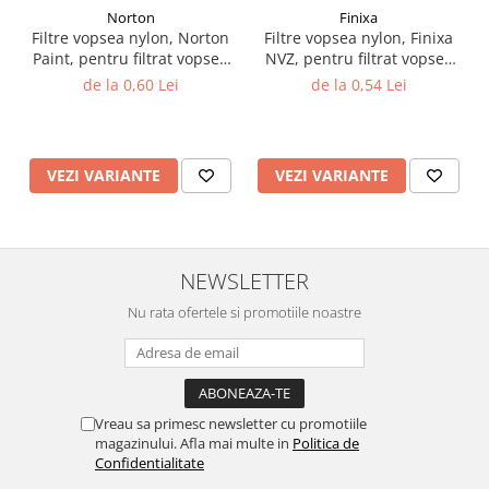
Norton
Finixa
Vopsea industriala
Filtre vopsea nylon, Norton
Filtre vopsea nylon, Finixa
Intaritor vopsea 2K
Paint, pentru filtrat vopsea
NVZ, pentru filtrat vopsea
125 µ / 190 µ, pret 1 buc
125 µ / 190 µ, pret 1 buc
Vopsea Spray
de la 0,60 Lei
de la 0,54 Lei
2.10 LAC AUTO
Lac auto MS
Lac auto HS
VEZI VARIANTE
VEZI VARIANTE
Lac auto UHS
Lac auto Ceramic
Lac auto Mat
NEWSLETTER
Lac auto Retus
Nu rata ofertele si promotiile noastre
Agent de matuire
INTRETINERE CABINE VOPSIT
Pereti cabinei
2.11 CORECTIE VOPSEA
Vreau sa primesc newsletter cu promotiile
Indepartat impuritati
magazinului. Afla mai multe in
Politica de
Confidentialitate
Reconditionat suprafete