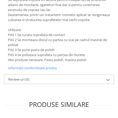
adanci de murdarie, zgarieturi fine dar si pentru corectarea
Filler UV
excesului de vopsea sau lac.
Intaritor Primer
Deasemenea, printr-un tratament cosmetic aplicat se revigoreaza
Spray Primer
culoarea si stralucirea suprafetelor mai vechi vopsite.
2.8 PREGATIREA VOPSELEI
Utilizare:
Cupe mixare
PAS 1 Se curata suprafata de contact
PAS 2 Se monteaza discul cu partea cu scai pe cadrul masinei de
Verificat vopseaua
polisat
Cartele verificat nuanta
PAS 3 Se pune pasta de polish
Filtre vopsea
PAS 4 Se poliseaza suprafata cu partea din burete
Alte produse necesare: Pasta polish, masina polish
Diluant vopsea si lac
Informatii conformitate produs
Agent dilutie vopsea apa
Diluant nitro
Review-uri
(0)
Diluant pentru pierdere
Diverse
Accelerator
PRODUSE SIMILARE
2.9 VOPSELE AUTO
Vopsea auto preparata
Vopsea Ready Mix