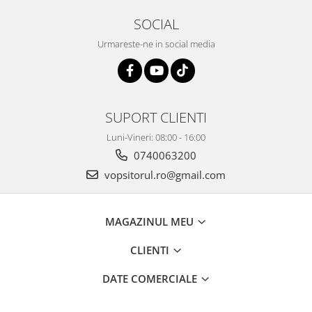
2.12 POLISHARE
SOCIAL
Pasta polish
Urmareste-ne in social media
Bureti Trizact
Bureti polish
Lavete polish
Faruri
SUPORT CLIENTI
2.13 REPARATIE PIELE
Luni-Vineri: 08:00 - 16:00
2.14 ORGANIZARE ATELIER
0740063200
2.15 Detailing Auto
vopsitorul.ro@gmail.com
MAGAZINUL MEU
CLIENTI
DATE COMERCIALE