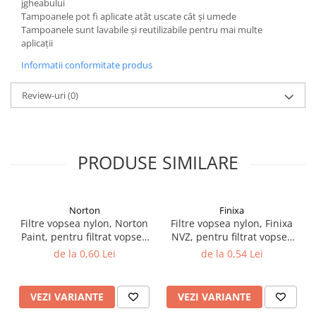
jgheabului
Filler UV
Tampoanele pot fi aplicate atât uscate cât și umede
Tampoanele sunt lavabile și reutilizabile pentru mai multe
Intaritor Primer
aplicații
Spray Primer
Informatii conformitate produs
2.8 PREGATIREA VOPSELEI
Cupe mixare
Review-uri
(0)
Verificat vopseaua
Cartele verificat nuanta
Filtre vopsea
PRODUSE SIMILARE
Diluant vopsea si lac
Agent dilutie vopsea apa
Diluant nitro
Norton
Finixa
Diluant pentru pierdere
Filtre vopsea nylon, Norton
Filtre vopsea nylon, Finixa
Paint, pentru filtrat vopsea
NVZ, pentru filtrat vopsea
Diverse
125 µ / 190 µ, pret 1 buc
125 µ / 190 µ, pret 1 buc
de la 0,60 Lei
de la 0,54 Lei
Accelerator
2.9 VOPSELE AUTO
Vopsea auto preparata
VEZI VARIANTE
VEZI VARIANTE
Vopsea Ready Mix