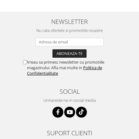
Vopsea industriala
Intaritor vopsea 2K
NEWSLETTER
Vopsea Spray
Nu rata ofertele si promotiile noastre
2.10 LAC AUTO
Lac auto MS
Lac auto HS
Lac auto UHS
Vreau sa primesc newsletter cu promotiile
Lac auto Ceramic
magazinului. Afla mai multe in
Politica de
Confidentialitate
Lac auto Mat
Lac auto Retus
Agent de matuire
SOCIAL
INTRETINERE CABINE VOPSIT
Urmareste-ne in social media
Pereti cabinei
2.11 CORECTIE VOPSEA
Indepartat impuritati
SUPORT CLIENTI
Reconditionat suprafete