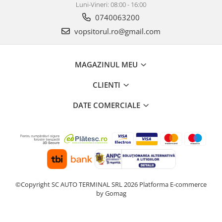
2.12 POLISHARE
Luni-Vineri: 08:00 - 16:00
0740063200
Pasta polish
vopsitorul.ro@gmail.com
Bureti Trizact
Bureti polish
Lavete polish
MAGAZINUL MEU
Faruri
2.13 REPARATIE PIELE
CLIENTI
2.14 ORGANIZARE ATELIER
DATE COMERCIALE
2.15 Detailing Auto
©Copyright SC AUTO TERMINAL SRL 2026
Platforma E-commerce
by Gomag