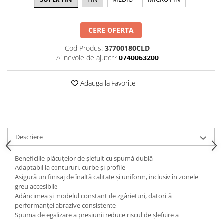
Curatat
Accesori cana
Indreptat fara vopsire
Decapant
PPS Sistem aplicat vopseaua
Prese tinichigerie
CERE OFERTA
Degresant suprafete
Masurat
2.5 MASCARE
Cod Produs:
37700180CLD
Montat si demontat
Ai nevoie de ajutor?
0740063200
Hartie mascare
Scule tinichigerie
Folie mascare
Tras tabla
Adauga la Favorite
Banda mascare
3.7 SUDURA
Suporti
Aparat sudura MIG - MAG
Pentru Cabine Vopsit
Aparat sudura MMA - TIG
2.6 SLEFUIRE
Sarma sudura si electrozi
Descriere
Disc abraziv velcro
Protectie suduri
Hartie abraziva
3.8 USCARE VOPSEA
Beneficiile plăcuțelor de șlefuit cu spumă dublă
Pasla abraziva
Adaptabil la contururi, curbe și profile
Asigură un finisaj de înaltă calitate și uniform, inclusiv în zonele
Bloc manual slefuire
greu accesibile
2.7 FILLER / PRIMER
Adâncimea și modelul constant de zgârieturi, datorită
performanței abrazive consistente
Epoxy Primer
Spuma de egalizare a presiunii reduce riscul de șlefuire a
Filler