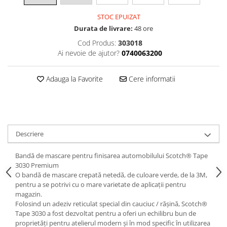
Curatat
Accesori cana
Indreptat fara vopsire
STOC EPUIZAT
Decapant
PPS Sistem aplicat vopseaua
Prese tinichigerie
Durata de livrare:
48 ore
Degresant suprafete
Masurat
Cod Produs:
303018
2.5 MASCARE
Montat si demontat
Ai nevoie de ajutor?
0740063200
Hartie mascare
Scule tinichigerie
Folie mascare
Tras tabla
Adauga la Favorite
Cere informatii
Banda mascare
3.7 SUDURA
Suporti
Aparat sudura MIG - MAG
Pentru Cabine Vopsit
Aparat sudura MMA - TIG
2.6 SLEFUIRE
Sarma sudura si electrozi
Descriere
Disc abraziv velcro
Protectie suduri
Hartie abraziva
Bandă de mascare pentru finisarea automobilului Scotch® Tape
3.8 USCARE VOPSEA
3030 Premium
Pasla abraziva
O bandă de mascare crepată netedă, de culoare verde, de la 3M,
Bloc manual slefuire
pentru a se potrivi cu o mare varietate de aplicații pentru
magazin.
2.7 FILLER / PRIMER
Folosind un adeziv reticulat special din cauciuc / rășină, Scotch®
Epoxy Primer
Tape 3030 a fost dezvoltat pentru a oferi un echilibru bun de
proprietăți pentru atelierul modern și în mod specific în utilizarea
Filler