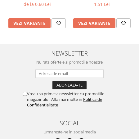
125 µ / 190 µ, pret 1 buc
velcro, verde, diametru 75
de la 0,60 Lei
1,51 Lei
Vopsea industriala
mm
Intaritor vopsea 2K
VEZI VARIANTE
VEZI VARIANTE
Vopsea Spray
2.10 LAC AUTO
Lac auto MS
Lac auto HS
NEWSLETTER
Lac auto UHS
Nu rata ofertele si promotiile noastre
Lac auto Ceramic
Lac auto Mat
Lac auto Retus
Agent de matuire
Vreau sa primesc newsletter cu promotiile
INTRETINERE CABINE VOPSIT
magazinului. Afla mai multe in
Politica de
Confidentialitate
Pereti cabinei
2.11 CORECTIE VOPSEA
SOCIAL
Indepartat impuritati
Urmareste-ne in social media
Reconditionat suprafete