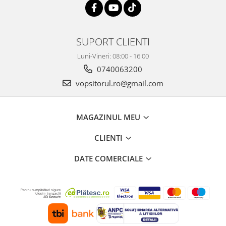
2.12 POLISHARE
Pasta polish
Bureti Trizact
SUPORT CLIENTI
Bureti polish
Luni-Vineri: 08:00 - 16:00
Lavete polish
0740063200
Faruri
vopsitorul.ro@gmail.com
2.13 REPARATIE PIELE
2.14 ORGANIZARE ATELIER
2.15 Detailing Auto
MAGAZINUL MEU
CLIENTI
DATE COMERCIALE