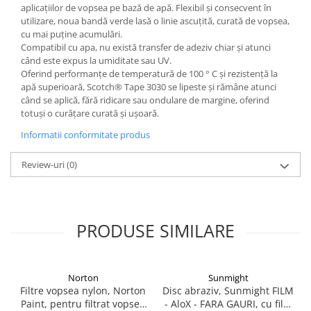
aplicațiilor de vopsea pe bază de apă. Flexibil și consecvent în
Filler UV
utilizare, noua bandă verde lasă o linie ascuțită, curată de vopsea,
Intaritor Primer
cu mai puține acumulări.
Compatibil cu apa, nu există transfer de adeziv chiar și atunci
Spray Primer
când este expus la umiditate sau UV.
2.8 PREGATIREA VOPSELEI
Oferind performanțe de temperatură de 100 ° C și rezistență la
apă superioară, Scotch® Tape 3030 se lipeste și rămâne atunci
Cupe mixare
când se aplică, fără ridicare sau ondulare de margine, oferind
Verificat vopseaua
totuși o curățare curată și ușoară.
Cartele verificat nuanta
Informatii conformitate produs
Filtre vopsea
Diluant vopsea si lac
Review-uri
(0)
Agent dilutie vopsea apa
Diluant nitro
Diluant pentru pierdere
PRODUSE SIMILARE
Diverse
Accelerator
2.9 VOPSELE AUTO
Norton
Sunmight
Filtre vopsea nylon, Norton
Disc abraziv, Sunmight FILM
Vopsea auto preparata
Paint, pentru filtrat vopsea
- AloX - FARA GAURI, cu film
Vopsea Ready Mix