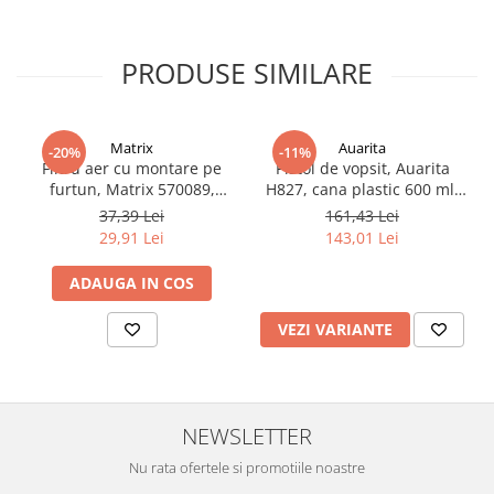
Filler UV
Intaritor Primer
PRODUSE SIMILARE
Spray Primer
2.8 PREGATIREA VOPSELEI
Cupe mixare
Matrix
Auarita
-20%
-11%
Filtru aer cu montare pe
Pistol de vopsit, Auarita
Verificat vopseaua
furtun, Matrix 570089,
H827, cana plastic 600 ml,
Cartele verificat nuanta
pentru condens si
duza la alegere, consum
37,39 Lei
161,43 Lei
Filtre vopsea
impuritati, filet conectare
aer 170-300 l/min
29,91 Lei
143,01 Lei
1/4, purjare manuala
Diluant vopsea si lac
ADAUGA IN COS
Agent dilutie vopsea apa
Diluant nitro
VEZI VARIANTE
Diluant pentru pierdere
Diverse
Accelerator
2.9 VOPSELE AUTO
NEWSLETTER
Vopsea auto preparata
Nu rata ofertele si promotiile noastre
Vopsea Ready Mix