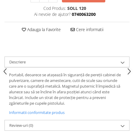
Curatat
Accesori cana
Indreptat fara vopsire
Cod Produs:
SOLL 120
Decapant
PPS Sistem aplicat vopseaua
Prese tinichigerie
Ai nevoie de ajutor?
0740063200
Degresant suprafete
Masurat
2.5 MASCARE
Adauga la Favorite
Cere informatii
Montat si demontat
Hartie mascare
Scule tinichigerie
Folie mascare
Tras tabla
Banda mascare
3.7 SUDURA
Suporti
Descriere
Aparat sudura MIG - MAG
Pentru Cabine Vopsit
Aparat sudura MMA - TIG
2.6 SLEFUIRE
Portabil, deoarece se atașează în siguranță de pereții cabinei de
Sarma sudura si electrozi
pulverizare, camere de amestecare, cutii de scule sau oriunde
Disc abraziv velcro
Protectie suduri
care are o suprafață metalică. Magnetul puternic îl împiedică să
Hartie abraziva
alunece sau să se încline în afara poziției atunci când este
3.8 USCARE VOPSEA
încărcat. Include un strat de protecție pentru a preveni
Pasla abraziva
zgârieturile pe cupele pistolului.
Bloc manual slefuire
Informatii conformitate produs
2.7 FILLER / PRIMER
Epoxy Primer
Review-uri
(0)
Filler