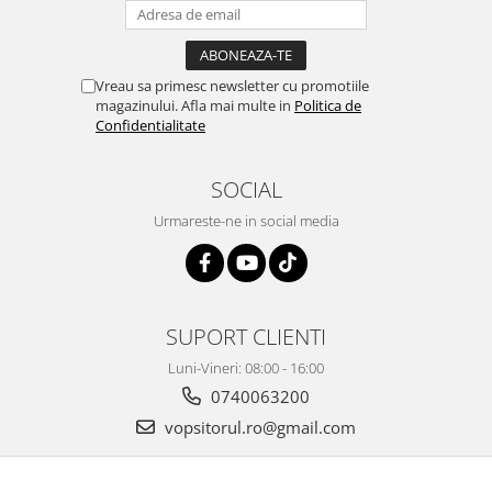
Vopsea industriala
Intaritor vopsea 2K
Vopsea Spray
Vreau sa primesc newsletter cu promotiile
magazinului. Afla mai multe in
Politica de
2.10 LAC AUTO
Confidentialitate
Lac auto MS
Lac auto HS
SOCIAL
Lac auto UHS
Urmareste-ne in social media
Lac auto Ceramic
Lac auto Mat
Lac auto Retus
Agent de matuire
SUPORT CLIENTI
INTRETINERE CABINE VOPSIT
Luni-Vineri: 08:00 - 16:00
Pereti cabinei
0740063200
2.11 CORECTIE VOPSEA
vopsitorul.ro@gmail.com
Indepartat impuritati
Reconditionat suprafete