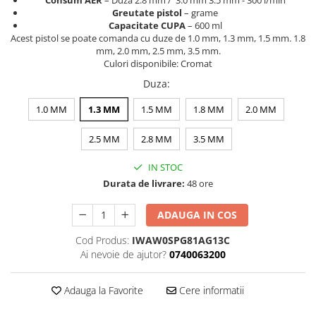
Curatat
Accesori cana
Greutate pistol
– grame
Indreptat fara vopsire
Capacitate CUPA
– 600 ml
Decapant
PPS Sistem aplicat vopseaua
Prese tinichigerie
Acest pistol se poate comanda cu duze de 1.0 mm, 1.3 mm, 1.5 mm. 1.8
Degresant suprafete
mm, 2.0 mm, 2.5 mm, 3.5 mm.
Masurat
2.5 MASCARE
Culori disponibile: Cromat
Montat si demontat
Duza
:
Hartie mascare
Scule tinichigerie
Folie mascare
Tras tabla
1.0 MM
1.3 MM
1.5 MM
1.8 MM
2.0 MM
Banda mascare
3.7 SUDURA
2.5 MM
2.8 MM
3.5 MM
Suporti
Aparat sudura MIG - MAG
Pentru Cabine Vopsit
Aparat sudura MMA - TIG
IN STOC
2.6 SLEFUIRE
Durata de livrare:
48 ore
Sarma sudura si electrozi
Disc abraziv velcro
Protectie suduri
ADAUGA IN COS
Hartie abraziva
3.8 USCARE VOPSEA
Pasla abraziva
Cod Produs:
IWAW0SPG81AG13C
Bloc manual slefuire
Ai nevoie de ajutor?
0740063200
2.7 FILLER / PRIMER
Adauga la Favorite
Cere informatii
Epoxy Primer
Filler