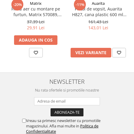
Matrix
Auarita
-20%
-11%
Filtru aer cu montare pe
Pistol de vopsit, Auarita
furtun, Matrix 570089,
H827, cana plastic 600 ml,
pentru condens si
duza la alegere, consum
37,39 Lei
161,43 Lei
impuritati, filet conectare
aer 170-300 l/min
29,91 Lei
143,01 Lei
1/4, purjare manuala
ADAUGA IN COS
VEZI VARIANTE
NEWSLETTER
Nu rata ofertele si promotiile noastre
Vreau sa primesc newsletter cu promotiile
magazinului. Afla mai multe in
Politica de
Confidentialitate