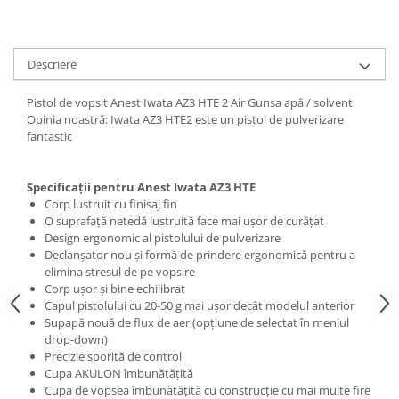
Filler UV
Intaritor Primer
Descriere
Spray Primer
2.8 PREGATIREA VOPSELEI
Pistol de vopsit Anest Iwata AZ3 HTE 2 Air Gunsa apă / solvent
Cupe mixare
Opinia noastră: Iwata AZ3 HTE2 este un pistol de pulverizare
fantastic
Verificat vopseaua
Cartele verificat nuanta
Filtre vopsea
Specificații pentru Anest Iwata AZ3 HTE
Corp lustruit cu finisaj fin
Diluant vopsea si lac
O suprafață netedă lustruită face mai ușor de curățat
Agent dilutie vopsea apa
Design ergonomic al pistolului de pulverizare
Diluant nitro
Declanșator nou și formă de prindere ergonomică pentru a
elimina stresul de pe vopsire
Diluant pentru pierdere
Corp ușor și bine echilibrat
Diverse
Capul pistolului cu 20-50 g mai ușor decât modelul anterior
Supapă nouă de flux de aer (opțiune de selectat în meniul
Accelerator
drop-down)
2.9 VOPSELE AUTO
Precizie sporită de control
Cupa AKULON îmbunătățită
Vopsea auto preparata
Cupa de vopsea îmbunătățită cu construcție cu mai multe fire
Vopsea Ready Mix