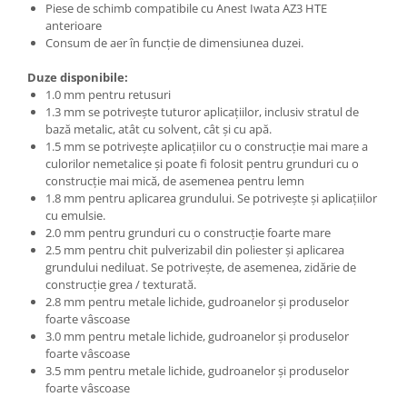
Piese de schimb compatibile cu Anest Iwata AZ3 HTE
Vopsea industriala
anterioare
Consum de aer în funcție de dimensiunea duzei.
Intaritor vopsea 2K
Vopsea Spray
Duze disponibile:
2.10 LAC AUTO
1.0 mm pentru retusuri
1.3 mm se potrivește tuturor aplicațiilor, inclusiv stratul de
Lac auto MS
bază metalic, atât cu solvent, cât și cu apă.
Lac auto HS
1.5 mm se potrivește aplicațiilor cu o construcție mai mare a
culorilor nemetalice și poate fi folosit pentru grunduri cu o
Lac auto UHS
construcție mai mică, de asemenea pentru lemn
Lac auto Ceramic
1.8 mm pentru aplicarea grundului. Se potrivește și aplicațiilor
cu emulsie.
Lac auto Mat
2.0 mm pentru grunduri cu o construcție foarte mare
Lac auto Retus
2.5 mm pentru chit pulverizabil din poliester și aplicarea
Agent de matuire
grundului nediluat. Se potrivește, de asemenea, zidărie de
construcție grea / texturată.
INTRETINERE CABINE VOPSIT
2.8 mm pentru metale lichide, gudroanelor și produselor
Pereti cabinei
foarte vâscoase
3.0 mm pentru metale lichide, gudroanelor și produselor
2.11 CORECTIE VOPSEA
foarte vâscoase
Indepartat impuritati
3.5 mm pentru metale lichide, gudroanelor și produselor
foarte vâscoase
Reconditionat suprafete