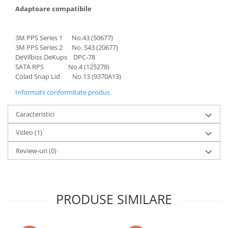
2.12 POLISHARE
Adaptoare compatibile
Pasta polish
Bureti Trizact
3M PPS Series 1 No.43 (50677)
Bureti polish
3M PPS Series 2 No. S43 (20677)
DeVilbiss DeKups DPC-78
Lavete polish
SATA RPS No.4 (125278)
Faruri
Colad Snap Lid No.13 (9370A13)
2.13 REPARATIE PIELE
Informatii conformitate produs
2.14 ORGANIZARE ATELIER
Caracteristici
2.15 Detailing Auto
Video
(1)
Review-uri
(0)
PRODUSE SIMILARE