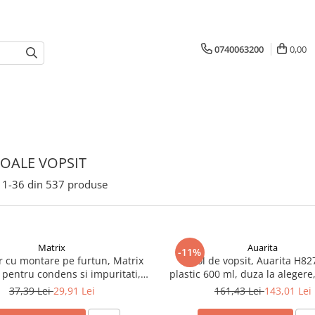
0740063200
0,00
STOALE VOPSIT
1-
36
din
537
produse
Matrix
Auarita
-11%
er cu montare pe furtun, Matrix
Pistol de vopsit, Auarita H82
 pentru condens si impuritati,
plastic 600 ml, duza la aleger
conectare 1/4, purjare manuala
aer 170-300 l/min
37,39 Lei
29,91 Lei
161,43 Lei
143,01 Lei