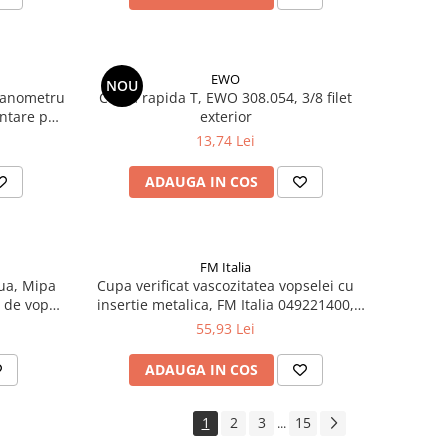
EWO
NOU
manometru
Cupla rapida T, EWO 308.054, 3/8 filet
ntare pe
exterior
0 bar
13,74 Lei
ADAUGA IN COS
FM Italia
aua, Mipa
Cupa verificat vascozitatea vopselei cu
 de vopsit
insertie metalica, FM Italia 049221400,
 Sagola,
standard Ford 4, pentru vopsele auto si
55,93 Lei
industriale
ADAUGA IN COS
1
2
3
15
...