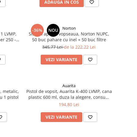
ADAUGA IN COS
Norton
-36%
NOU
A 1 LVMP,
Sistem aplicat vopseaua, Norton NUPC,
er 250 -
50 buc pahare cu inel + 50 buc filtre
1.8 mm
345,77 Lei
de la 222,22 Lei
VEZI VARIANTE
Auarita
, metalic,
Pistol de vopsit, Auarita K-400 LVMP, cana
u 1 pistol
plastic 600 ml, duza la alegere, consum
aer 155 - 270 l/min
194,80 Lei
VEZI VARIANTE