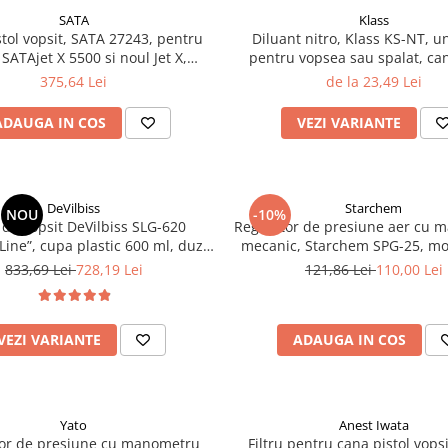
SATA
Klass
tol vopsit, SATA 27243, pentru
Diluant nitro, Klass KS-NT, u
 SATAjet X 5500 si noul Jet X,
pentru vopsea sau spalat, can
al plastic, capacitate 600 ml
litru si 5 litri
375,64 Lei
de la 23,49 Lei
ADAUGA IN COS
VEZI VARIANTE
DeVilbiss
Starchem
NOU
-10%
l de vopsit DeVilbiss SLG-620
Regulator de presiune aer cu 
 Line”, cupa plastic 600 ml, duza
mecanic, Starchem SPG-25, mo
ere 1.3 mm / 1.8 mm / 2.5 mm,
furtun, cupla 1/4, maxim 1
833,69 Lei
728,19 Lei
121,86 Lei
110,00 Lei
consum aer 250 l/min
VEZI VARIANTE
ADAUGA IN COS
Yato
Anest Iwata
e presiune cu manometru
Filtru pentru cana pistol vops