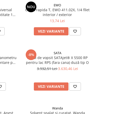
EWO
NOU
niversal
Cupla rapida T, EWO 411.02X, 1/4 filet
titate 1
interior / exterior
13,74 Lei
VEZI VARIANTE
SATA
-8%
manometru
Pistol de vopsit SATAjet® X 5500 RP
ntare pe
pentru lac RPS (fara cana) duză tip O
0 bar
3.932,51 Lei
3.630,46 Lei
VEZI VARIANTE
Wanda
it, Anest
Solvent spalat si curatat, Wanda