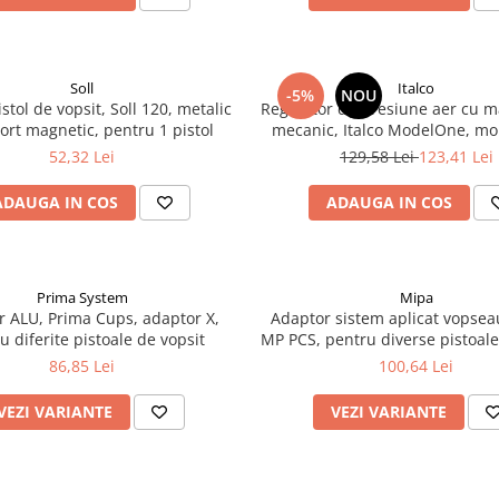
Soll
Italco
-5%
NOU
stol de vopsit, Soll 120, metalic
Regulator de presiune aer cu 
ort magnetic, pentru 1 pistol
mecanic, Italco ModelOne, mo
furtun, cupla 1/4, maxim 1
52,32 Lei
129,58 Lei
123,41 Lei
ADAUGA IN COS
ADAUGA IN COS
Prima System
Mipa
r ALU, Prima Cups, adaptor X,
Adaptor sistem aplicat vopse
u diferite pistoale de vopsit
MP PCS, pentru diverse pistoale
Sata, DeVilbiss, Anest Iwata,
86,85 Lei
100,64 Lei
Walcom
VEZI VARIANTE
VEZI VARIANTE