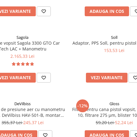
VEZI VARIANTE
ADAUGA IN COS
Sagola
Soll
de vopsit Sagola 3300 GTO Car
Adaptor, PPS Soll, pentru pistol
Tech LAC + Manometru
153,53 Lei
2.165,33 Lei
VEZI VARIANTE
VEZI VARIANTE
DeVilbiss
Gloss
-12%
r de presiune aer cu manometru
Filtre pentru cana pistol vopsit,
 DeVilbiss HAV-501-B, montare
10, filtrare 275 μm, blister 1
tun, cupla 1/4, maxim 11 bar
355,37 Lei
245,37 Lei
59,20 Lei
52,24 Lei
ADAUGA IN COS
ADAUGA IN COS