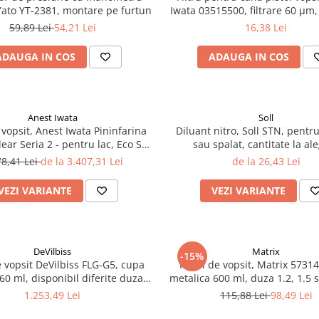
ato YT-2381, montare pe furtun
Iwata 03515500, filtrare 60 μm,
59,89 Lei
54,21 Lei
16,38 Lei
ADAUGA IN COS
ADAUGA IN COS
Anest Iwata
Soll
 vopsit, Anest Iwata Pininfarina
Diluant nitro, Soll STN, pentr
ear Seria 2 - pentru lac, Eco Set
sau spalat, cantitate la al
Set - cutie carton, cana 600 ml
78,41 Lei
de la 3.407,31 Lei
de la 26,43 Lei
VEZI VARIANTE
VEZI VARIANTE
DeVilbiss
Matrix
-15%
e vopsit DeVilbiss FLG-G5, cupa
Pistol de vopsit, Matrix 5731
560 ml, disponibil diferite duza,
metalica 600 ml, duza 1.2, 1.5 
consum aer 277 l/min
consum aer 75 - 230 l/m
1.253,49 Lei
115,88 Lei
98,49 Lei