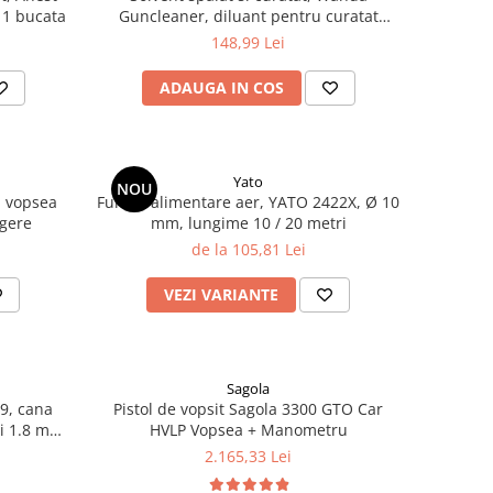
 1 bucata
Guncleaner, diluant pentru curatat
pistoale de vopsit, cantitate 5 litri
148,99 Lei
ADAUGA IN COS
Yato
NOU
u vopsea
Furtun alimentare aer, YATO 2422X, Ø 10
egere
mm, lungime 10 / 20 metri
de la 105,81 Lei
VEZI VARIANTE
Sagola
49, cana
Pistol de vopsit Sagola 3300 GTO Car
si 1.8 mm,
HVLP Vopsea + Manometru
in
2.165,33 Lei