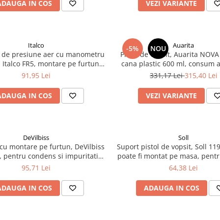
ADAUGA IN COS
VEZI VARIANTE
Italco
Auarita
-5%
NOU
r de presiune aer cu manometru
Pistol de vopsit, Auarita NOV
 Italco FR5, montare pe furtun,
cana plastic 600 ml, consum a
cupla 1/4, maxim 10 bar
310 l/min, duza 1.3 mm / 
91,95 Lei
331,17 Lei
315,40 Lei
ADAUGA IN COS
VEZI VARIANTE
DeVilbiss
Soll
r cu montare pe furtun, DeVilbiss
Suport pistol de vopsit, Soll 119
 pentru condens si impuritati,
poate fi montat pe masa, pentr
filet conectare 1/4
95,71 Lei
64,38 Lei
ADAUGA IN COS
ADAUGA IN COS