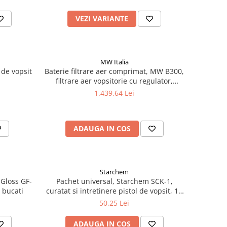
VEZI VARIANTE
MW Italia
 de vopsit
Baterie filtrare aer comprimat, MW B300,
filtrare aer vopsitorie cu regulator,
baterie 3 filtre, pana la 0.003 microni cu
1.439,64 Lei
carbon activ, debit 800 l/min
ADAUGA IN COS
Starchem
 Gloss GF-
Pachet universal, Starchem SCK-1,
0 bucati
curatat si intretinere pistol de vopsit, 13
piese
50,25 Lei
ADAUGA IN COS