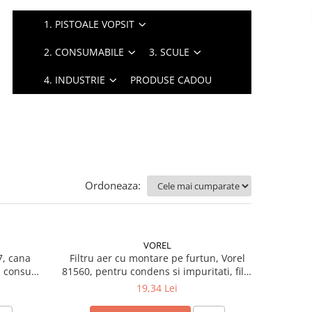
1. PISTOALE VOPSIT
2. CONSUMABILE
3. SCULE
4. INDUSTRIE
PRODUSE CADOU
Ordoneaza:
VOREL
7, cana
Filtru aer cu montare pe furtun, Vorel
e, consum
81560, pentru condens si impuritati, filet
conectare 1/4, purjare manuala
19,34 Lei