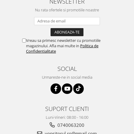
NEWSLETTER
Vopsea industriala
Nu rata ofertele si promotiile noastre
Intaritor vopsea 2K
Vopsea Spray
2.10 LAC AUTO
Lac auto MS
Vreau sa primesc newsletter cu promotiile
magazinului. Afla mai multe in
Politica de
Lac auto HS
Confidentialitate
Lac auto UHS
Lac auto Ceramic
SOCIAL
Lac auto Mat
Urmareste-ne in social media
Lac auto Retus
Agent de matuire
INTRETINERE CABINE VOPSIT
Pereti cabinei
SUPORT CLIENTI
2.11 CORECTIE VOPSEA
Luni-Vineri: 08:00 - 16:00
Indepartat impuritati
0740063200
Reconditionat suprafete
vopsitorul.ro@gmail.com