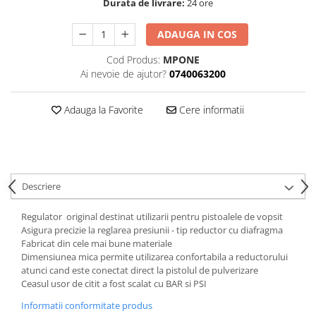
Durata de livrare:
24 ore
Curatat
Accesori cana
Indreptat fara vopsire
Decapant
PPS Sistem aplicat vopseaua
Prese tinichigerie
ADAUGA IN COS
Degresant suprafete
Masurat
Cod Produs:
MPONE
2.5 MASCARE
Montat si demontat
Ai nevoie de ajutor?
0740063200
Hartie mascare
Scule tinichigerie
Folie mascare
Tras tabla
Adauga la Favorite
Cere informatii
Banda mascare
3.7 SUDURA
Suporti
Aparat sudura MIG - MAG
Pentru Cabine Vopsit
Aparat sudura MMA - TIG
2.6 SLEFUIRE
Sarma sudura si electrozi
Descriere
Disc abraziv velcro
Protectie suduri
Regulator original destinat utilizarii pentru pistoalele de vopsit
Hartie abraziva
3.8 USCARE VOPSEA
Asigura precizie la reglarea presiunii - tip reductor cu diafragma
Pasla abraziva
Fabricat din cele mai bune materiale
Bloc manual slefuire
Dimensiunea mica permite utilizarea confortabila a reductorului
atunci cand este conectat direct la pistolul de pulverizare
2.7 FILLER / PRIMER
Ceasul usor de citit a fost scalat cu BAR si PSI
Epoxy Primer
Informatii conformitate produs
Filler