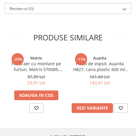
Filler UV
Review-uri
(0)
Intaritor Primer
Spray Primer
2.8 PREGATIREA VOPSELEI
PRODUSE SIMILARE
Cupe mixare
Verificat vopseaua
Cartele verificat nuanta
Matrix
Auarita
-20%
-11%
Filtre vopsea
Filtru aer cu montare pe
Pistol de vopsit, Auarita
furtun, Matrix 570089,
H827, cana plastic 600 ml,
Diluant vopsea si lac
pentru condens si
duza la alegere, consum
37,39 Lei
161,43 Lei
Agent dilutie vopsea apa
impuritati, filet conectare
aer 170-300 l/min
29,91 Lei
143,01 Lei
1/4, purjare manuala
Diluant nitro
Diluant pentru pierdere
ADAUGA IN COS
Diverse
VEZI VARIANTE
Accelerator
2.9 VOPSELE AUTO
Vopsea auto preparata
Vopsea Ready Mix