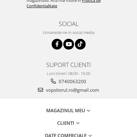
magazinului. Afla mai multe in
Politica de
2.12 POLISHARE
Confidentialitate
Pasta polish
Bureti Trizact
SOCIAL
Bureti polish
Urmareste-ne in social media
Lavete polish
Faruri
2.13 REPARATIE PIELE
2.14 ORGANIZARE ATELIER
SUPORT CLIENTI
2.15 Detailing Auto
Luni-Vineri: 08:00 - 16:00
0740063200
vopsitorul.ro@gmail.com
MAGAZINUL MEU
CLIENTI
DATE COMERCIALE