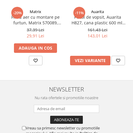
Vopsea industriala
Matrix
Auarita
-20%
-11%
Intaritor vopsea 2K
Filtru aer cu montare pe
Pistol de vopsit, Auarita
Vopsea Spray
furtun, Matrix 570089,
H827, cana plastic 600 ml,
pentru condens si
duza la alegere, consum
37,39 Lei
161,43 Lei
2.10 LAC AUTO
impuritati, filet conectare
aer 170-300 l/min
29,91 Lei
143,01 Lei
Lac auto MS
1/4, purjare manuala
Lac auto HS
ADAUGA IN COS
Lac auto UHS
VEZI VARIANTE
Lac auto Ceramic
Lac auto Mat
Lac auto Retus
Agent de matuire
NEWSLETTER
INTRETINERE CABINE VOPSIT
Nu rata ofertele si promotiile noastre
Pereti cabinei
2.11 CORECTIE VOPSEA
Indepartat impuritati
Reconditionat suprafete
Vreau sa primesc newsletter cu promotiile