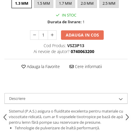
Curatat
1.3 MM
1.5 MM
1.7 MM
2.0 MM
2.5 MM
Accesori cana
Indreptat fara vopsire
Decapant
PPS Sistem aplicat vopseaua
Prese tinichigerie
IN STOC
Degresant suprafete
Masurat
Durata de livrare:
1
2.5 MASCARE
Montat si demontat
ADAUGA IN COS
Hartie mascare
Scule tinichigerie
Folie mascare
Tras tabla
Cod Produs:
VSZ3P13
Banda mascare
Ai nevoie de ajutor?
0740063200
3.7 SUDURA
Suporti
Aparat sudura MIG - MAG
Pentru Cabine Vopsit
Adauga la Favorite
Cere informatii
Aparat sudura MMA - TIG
2.6 SLEFUIRE
Sarma sudura si electrozi
Disc abraziv velcro
Protectie suduri
Hartie abraziva
3.8 USCARE VOPSEA
Pasla abraziva
Descriere
Bloc manual slefuire
Sistemul (P.A.S.) asigura o fluiditate excelenta pentru materiale cu
2.7 FILLER / PRIMER
viscozitate ridicată, cum ar fi vopselele tixotropice pe bază de apă
pentru lemn fără pompe sau rezervoare de presiune.
Epoxy Primer
Tehnologie de pulverizare de înaltă performanță.
Filler