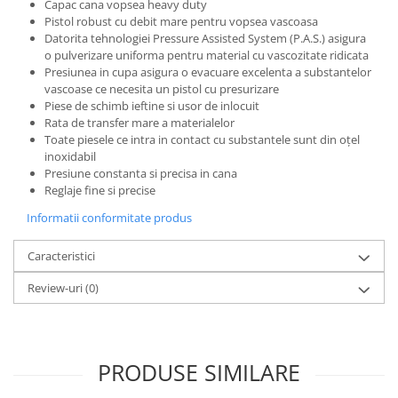
Capac cana vopsea heavy duty
Filler UV
Pistol robust cu debit mare pentru vopsea vascoasa
Datorita tehnologiei Pressure Assisted System (P.A.S.) asigura
Intaritor Primer
o pulverizare uniforma pentru material cu vascozitate ridicata
Spray Primer
Presiunea in cupa asigura o evacuare excelenta a substantelor
2.8 PREGATIREA VOPSELEI
vascoase ce necesita un pistol cu presurizare
Piese de schimb ieftine si usor de inlocuit
Cupe mixare
Rata de transfer mare a materialelor
Verificat vopseaua
Toate piesele ce intra in contact cu substantele sunt din oțel
inoxidabil
Cartele verificat nuanta
Presiune constanta si precisa in cana
Filtre vopsea
Reglaje fine si precise
Diluant vopsea si lac
Informatii conformitate produs
Agent dilutie vopsea apa
Diluant nitro
Caracteristici
Diluant pentru pierdere
Review-uri
(0)
Diverse
Accelerator
2.9 VOPSELE AUTO
PRODUSE SIMILARE
Vopsea auto preparata
Vopsea Ready Mix